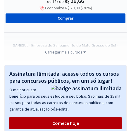
26,66
R$
ou 12x de
Economize R$ 79,98 (-20%)
Comprar
SANESUL - Empresa de Saneamento de Mato Grosso do Sul -
Conhecimentos Comuns aos Empregos de Nível Superior
Carregar mais cursos
R$ 319,92
à vista
26,66
R$
ou 12x de
Assinatura Ilimitada: acesse todos os cursos
Economize R$ 79,98 (-20%)
para concursos públicos, em um só lugar!
Comprar
O melhor custo
benefício para os seus estudos e seu bolso. São mais de 25 mil
cursos para todas as carreiras de concursos públicos, com
garantia de atualização pós-edital.
SANESUL - Empresa de Saneamento de Mato Grosso do Sul -
Conhecimentos Comuns aos Empregos de Nível Médio
Comece hoje
R$ 319,92
à vista