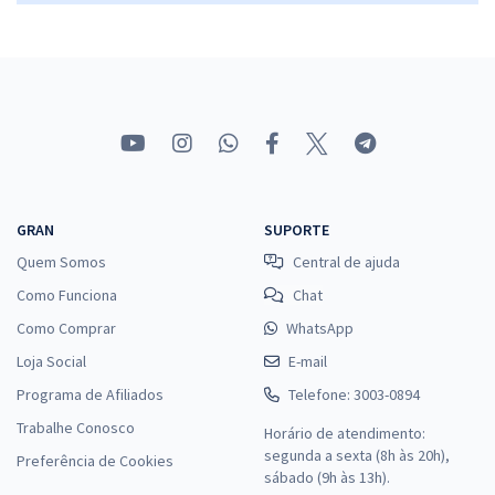
R$
ou 12x de
Economize R$ 91,98 (-20%)
Comprar
SANESUL - Empresa de Saneamento de Mato Grosso do Sul - Técnico
em Recursos Humanos
R$ 367,92
à vista
GRAN
SUPORTE
30,66
R$
ou 12x de
Quem Somos
Central de ajuda
Economize R$ 91,98 (-20%)
Como Funciona
Chat
Comprar
Como Comprar
WhatsApp
Loja Social
E-mail
Programa de Afiliados
Telefone: 3003-0894
SANESUL - Empresa de Saneamento de Mato Grosso do Sul - Técnico
Trabalhe Conosco
Horário de atendimento:
em Segurança do Trabalho
segunda a sexta (8h às 20h),
Preferência de Cookies
R$ 343,92
à vista
sábado (9h às 13h).