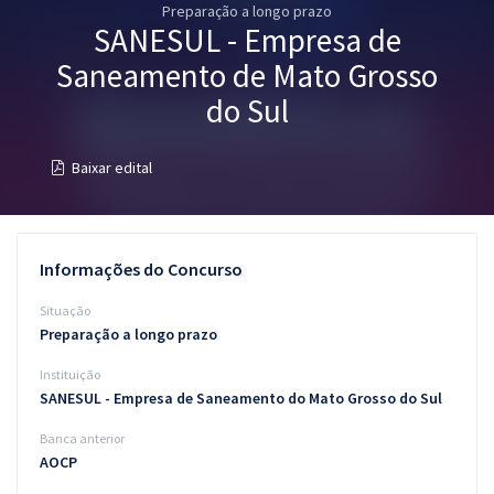
Preparação a longo prazo
Pós
SANESUL - Empresa de
Graduação
Saneamento de Mato Grosso
do Sul
OAB
Baixar edital
Mentorias
Questões grátis
Informações do Concurso
Conteúdo gratuito
Situação
Blog
Preparação a longo prazo
Aprovados
Instituição
SANESUL - Empresa de Saneamento do Mato Grosso do Sul
Atendimento
Banca anterior
AOCP