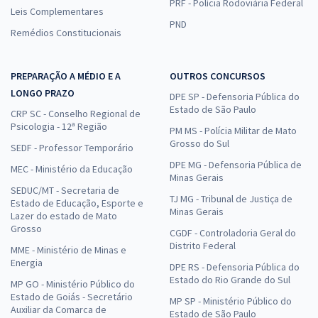
PRF - Polícia Rodoviária Federal
Leis Complementares
PND
Remédios Constitucionais
PREPARAÇÃO A MÉDIO E A
OUTROS CONCURSOS
LONGO PRAZO
DPE SP - Defensoria Pública do
Estado de São Paulo
CRP SC - Conselho Regional de
Psicologia - 12ª Região
PM MS - Polícia Militar de Mato
Grosso do Sul
SEDF - Professor Temporário
DPE MG - Defensoria Pública de
MEC - Ministério da Educação
Minas Gerais
SEDUC/MT - Secretaria de
TJ MG - Tribunal de Justiça de
Estado de Educação, Esporte e
Minas Gerais
Lazer do estado de Mato
Grosso
CGDF - Controladoria Geral do
Distrito Federal
MME - Ministério de Minas e
Energia
DPE RS - Defensoria Pública do
Estado do Rio Grande do Sul
MP GO - Ministério Público do
Estado de Goiás - Secretário
MP SP - Ministério Público do
Auxiliar da Comarca de
Estado de São Paulo