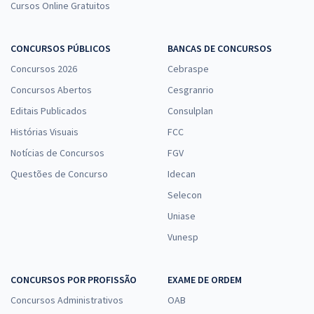
21,33
Cursos Online Gratuitos
R$
ou 12x de
Economize R$ 63,98 (-20%)
CONCURSOS PÚBLICOS
BANCAS DE CONCURSOS
Comprar
Concursos 2026
Cebraspe
Concursos Abertos
Cesgranrio
Editais Publicados
Consulplan
SANESUL - Empresa de Saneamento de Mato Grosso do Sul -
Conhecimentos Específicos para o Cargo: Químico
Histórias Visuais
FCC
R$ 127,92
à vista
Notícias de Concursos
FGV
10,66
R$
ou 12x de
Questões de Concurso
Idecan
Economize R$ 31,98 (-20%)
Selecon
Comprar
Uniase
Vunesp
CONCURSOS POR PROFISSÃO
EXAME DE ORDEM
Concursos Administrativos
OAB