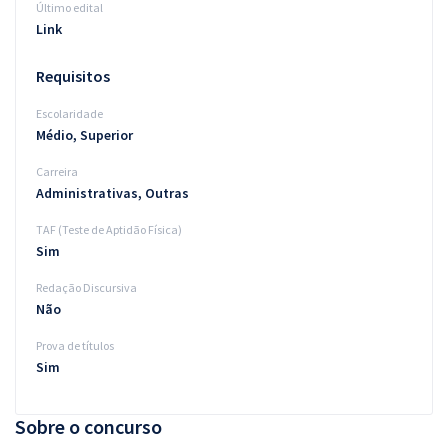
Último edital
Link
Requisitos
Escolaridade
Médio, Superior
Carreira
Administrativas, Outras
TAF (Teste de Aptidão Física)
Sim
Redação Discursiva
Não
Prova de títulos
Sim
Sobre o concurso