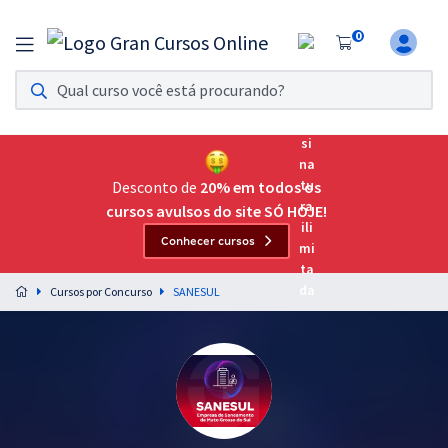
0
Assinatura Ilimitada 11
Acesso a todos os cursos. Teste grátis por 7 dias!
Assinatura OAB Até Passar
Acesso ilimitado a toda preparação para o Exame da
Desconto de
20% em todos os
Ordem, até você passar!
cursos avulsos do site SÓ HOJE!
Conhecer cursos
Residências Multiprofissionais
Preparação completa e intensiva para as principais
Cursos por Concurso
SANESUL
residências em saúde do Brasil
Concursos
Assinatura Ilimitada
Cursos 20% OFF