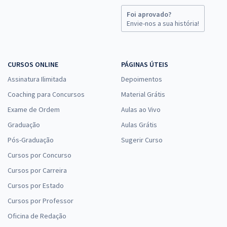
28,66
R$
ou 12x de
Foi aprovado?
Economize R$ 85,98 (-20%)
Envie-nos a sua história!
Comprar
CURSOS ONLINE
PÁGINAS ÚTEIS
Assinatura Ilimitada
Depoimentos
SANESUL - Empresa de Saneamento de Mato Grosso do Sul - Agente
em Saneamento
Coaching para Concursos
Material Grátis
R$ 255,92
à vista
Exame de Ordem
Aulas ao Vivo
21,33
R$
ou 12x de
Graduação
Aulas Grátis
Economize R$ 63,98 (-20%)
Pós-Graduação
Sugerir Curso
Comprar
Cursos por Concurso
Cursos por Carreira
Cursos por Estado
SANESUL - Empresa de Saneamento de Mato Grosso do Sul -
Cursos por Professor
Assistente Administrativo
Oficina de Redação
R$ 255,92
à vista