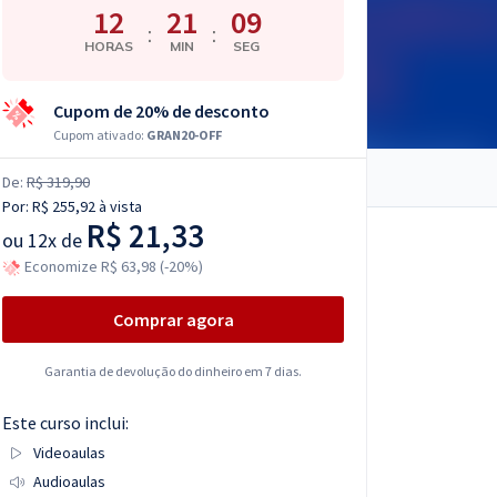
12
21
08
:
:
HORAS
MIN
SEG
Cupom de 20% de desconto
Cupom ativado:
GRAN20-OFF
De:
R$ 319,90
Por:
R$ 255,92
à vista
R$ 21,33
ou
12x de
Economize R$ 63,98 (-20%)
Comprar agora
Garantia de devolução do dinheiro em 7 dias.
Este curso inclui:
Videoaulas
Audioaulas