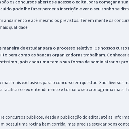
s são os
concursos abertos e acesse o edital para começar a sua
ido pode lhe fazer perder a inscrição e ver o seu sonho se dis
 em andamento e até mesmo os previstos. Ter em mente os concurso
ais qualidade.
 maneira de estudar para o processo seletivo. Os nossos curso
uito bem como as bancas organizadoras trabalham. Conhecer a
tíssimo, pois cada uma tem a sua forma de administrar os proc
 a materiais exclusivos para o concurso em questão. São diversos 
a facilitar o seu entendimento e tornar o seu cronograma mais fle
re concursos públicos, desde a publicação do edital até as inform
em possui uma rotina bem corrida, mas precisa estudar bons conte