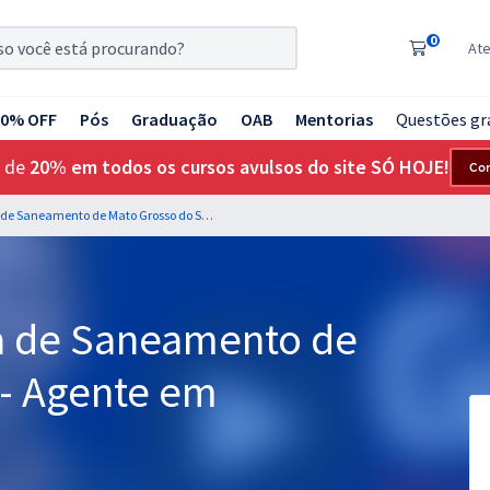
0
At
20% OFF
Pós
Graduação
OAB
Mentorias
Questões gr
 de
20% em todos os cursos avulsos do site SÓ HOJE!
Co
SANESUL - Empresa de Saneamento de Mato Grosso do Sul - Agente em Saneamento
 de Saneamento de
 - Agente em