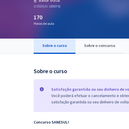
Baixar edital
Pós
(CÓDIGO: 189074)
170
Graduação
Horas de aula
OAB
Mentorias
Sobre o curso
Sobre o concurso
Questões grátis
Sobre o curso
Conteúdo gratuito
Blog
Satisfação garantida ou seu dinheiro de vo
Aprovados
Você poderá efetuar o cancelamento e obter 
satisfação garantida ou seu dinheiro de volta
Atendimento
Concurso SANESUL!