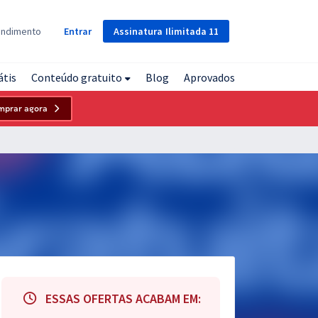
Assinatura
Ilimitada
11
endimento
Entrar
átis
Conteúdo gratuito
Blog
Aprovados
mprar agora
ESSAS OFERTAS ACABAM EM: