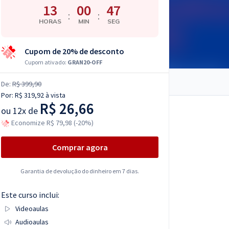
13
00
46
:
:
HORAS
MIN
SEG
Cupom de 20% de desconto
Cupom ativado:
GRAN20-OFF
De:
R$ 399,90
Por:
R$ 319,92
à vista
R$ 26,66
ou
12x de
Economize R$ 79,98 (-20%)
Comprar agora
Garantia de devolução do dinheiro em 7 dias.
Este curso inclui:
Videoaulas
Audioaulas