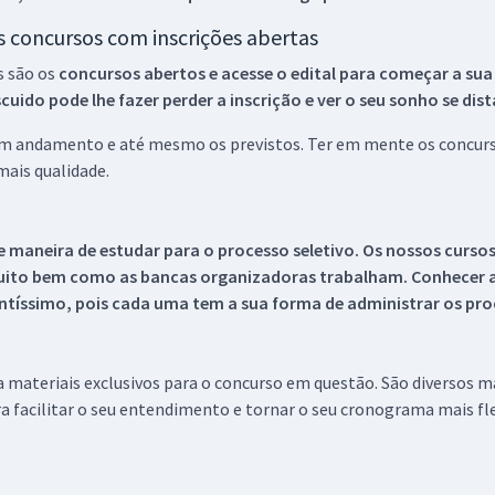
os concursos com inscrições abertas
s são os
concursos abertos e acesse o edital para começar a sua
ido pode lhe fazer perder a inscrição e ver o seu sonho se dis
 em andamento e até mesmo os previstos. Ter em mente os concurso
ais qualidade.
 maneira de estudar para o processo seletivo. Os nossos curso
uito bem como as bancas organizadoras trabalham. Conhecer a
tíssimo, pois cada uma tem a sua forma de administrar os proc
 a materiais exclusivos para o concurso em questão. São diversos 
a facilitar o seu entendimento e tornar o seu cronograma mais fle