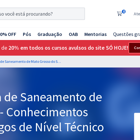
0
At
20% OFF
Pós
Graduação
OAB
Mentorias
Questões gr
 de
20% em todos os cursos avulsos do site SÓ HOJE!
Co
SANESUL - Empresa de Saneamento de Mato Grosso do Sul - Conhecimentos Comuns aos Empregos de Nível Técnico
 de Saneamento de
 - Conhecimentos
os de Nível Técnico