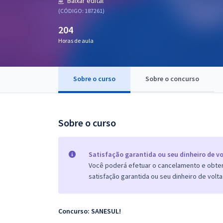
Baixar edital
Pós
(CÓDIGO: 187261)
204
Graduação
Horas de aula
OAB
Mentorias
Sobre o curso
Sobre o concurso
Questões grátis
Sobre o curso
Conteúdo gratuito
Blog
Satisfação garantida ou seu dinheiro de vo
Aprovados
Você poderá efetuar o cancelamento e obter 
satisfação garantida ou seu dinheiro de volta
Atendimento
Concurso: SANESUL!