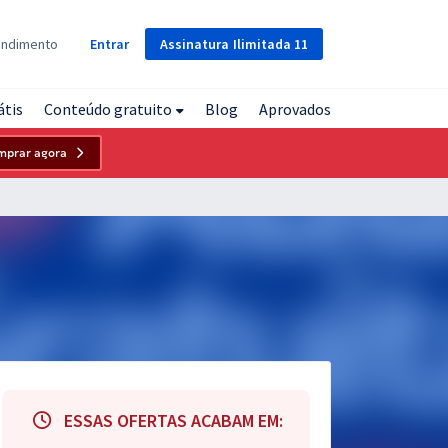
Assinatura
Ilimitada
11
endimento
Entrar
átis
Conteúdo gratuito
Blog
Aprovados
mprar agora
ESSAS OFERTAS ACABAM EM: