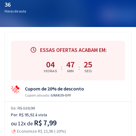
36
Horas de aula
ESSAS OFERTAS ACABAM EM:
04
47
25
:
:
HORAS
MIN
SEG
Cupom de 20% de desconto
Cupom ativado:
GRAN20-OFF
De:
R$ 119,90
Por:
R$ 95,92
à vista
R$ 7,99
ou
12x de
Economize R$ 23,98 (-20%)