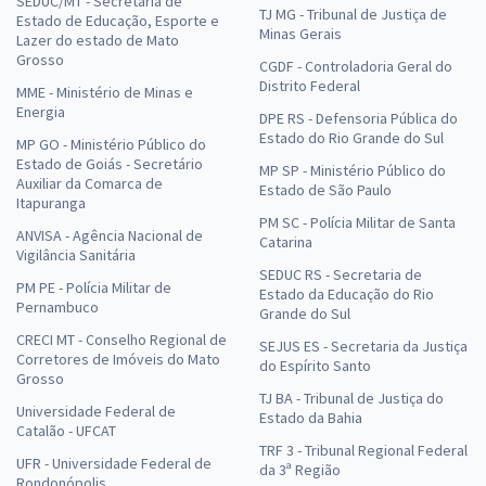
SEDUC/MT - Secretaria de
TJ MG - Tribunal de Justiça de
Estado de Educação, Esporte e
Minas Gerais
Lazer do estado de Mato
Grosso
CGDF - Controladoria Geral do
Distrito Federal
MME - Ministério de Minas e
Energia
DPE RS - Defensoria Pública do
Estado do Rio Grande do Sul
MP GO - Ministério Público do
Estado de Goiás - Secretário
MP SP - Ministério Público do
Auxiliar da Comarca de
Estado de São Paulo
Itapuranga
PM SC - Polícia Militar de Santa
ANVISA - Agência Nacional de
Catarina
Vigilância Sanitária
SEDUC RS - Secretaria de
PM PE - Polícia Militar de
Estado da Educação do Rio
Pernambuco
Grande do Sul
CRECI MT - Conselho Regional de
SEJUS ES - Secretaria da Justiça
Corretores de Imóveis do Mato
do Espírito Santo
Grosso
TJ BA - Tribunal de Justiça do
Universidade Federal de
Estado da Bahia
Catalão - UFCAT
TRF 3 - Tribunal Regional Federal
UFR - Universidade Federal de
da 3ª Região
Rondonópolis