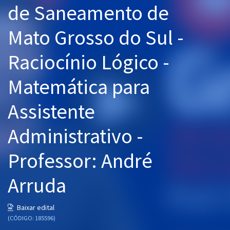
de Saneamento de
Pós
Mato Grosso do Sul -
Graduação
Raciocínio Lógico -
OAB
Matemática para
Mentorias
Assistente
Questões grátis
Conteúdo gratuito
Administrativo -
Blog
Professor: André
Aprovados
Arruda
Atendimento
Baixar edital
(CÓDIGO: 185596)