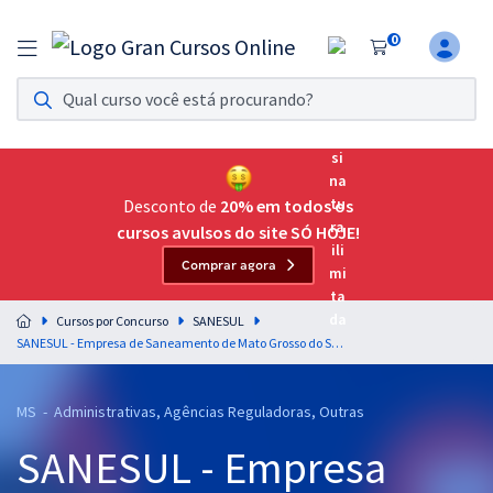
0
Assinatura Ilimitada 11
Acesso a todos os cursos. Teste grátis por 7 dias!
Assinatura OAB Até Passar
Acesso ilimitado a toda preparação para o Exame da
Desconto de
20% em todos os
Ordem, até você passar!
cursos avulsos do site SÓ HOJE!
Comprar agora
Residências Multiprofissionais
Preparação completa e intensiva para as principais
Cursos por Concurso
SANESUL
residências em saúde do Brasil
SANESUL - Empresa de Saneamento de Mato Grosso do Sul - Raciocínio Lógico - Matemática para Assistente Administrativo - Professor: André Arruda
Concursos
MS - Administrativas, Agências Reguladoras, Outras
Assinatura Ilimitada
SANESUL - Empresa
Cursos 20% OFF