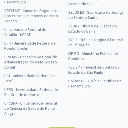
Pernambuco
Grande do Sul
CRECI MT - Conselho Regional de
SEJUS ES - Secretaria da Justiça
Corretores de Imóveis do Mato
do Espírito Santo
Grosso
TJ BA - Tribunal de Justiça do
Universidade Federal de
Estado da Bahia
Catalão - UFCAT
TRF 3 - Tribunal Regional Federal
UFR - Universidade Federal de
da 3ª Região
Rondonópolis
MP RO - Ministério Público de
CRA MS - Conselho Regional de
Rondônia
Administração do Mato Grosso
do Sul
TCE SP - Tribunal de Contas do
Estado de São Paulo
UFJ - Universidade Federal de
Jataí
Politec PE - Polícia Científica de
Pernambuco
UFRN - Universidade Federal do
Rio Grande do Norte
UFCSPA - Universidade Federal
de Ciência da Saúde de Porto
Alegre