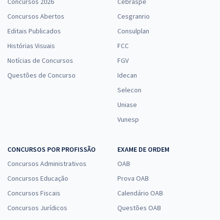
Concursos 2026
Cebraspe
Concursos Abertos
Cesgranrio
Editais Publicados
Consulplan
Histórias Visuais
FCC
Notícias de Concursos
FGV
Questões de Concurso
Idecan
Selecon
Uniase
Vunesp
CONCURSOS POR PROFISSÃO
EXAME DE ORDEM
Concursos Administrativos
OAB
Concursos Educação
Prova OAB
Concursos Fiscais
Calendário OAB
Concursos Jurídicos
Questões OAB