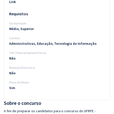
Link
Requisitos
Escolaridade
Médio, Superior
Carreira
Administrativas, Educação, Tecnologia da Informação
TAF (Teste de Aptidão Física)
Não
Redação Discursiva
Não
Prova de títulos
Sim
Sobre o concurso
A fim de preparar os candidatos para o concurso do UFRPE -