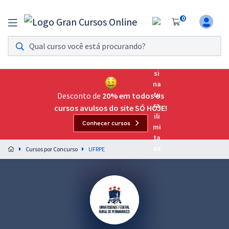
0
Assinatura Ilimitada 11
Acesso a todos os cursos. Teste grátis por 7 dias!
Assinatura OAB Até Passar
Acesso ilimitado a toda preparação para o Exame da
Desconto de
20% em todos os
Ordem, até você passar!
cursos avulsos do site SÓ HOJE!
Conhecer cursos
Residências Multiprofissionais
Preparação completa e intensiva para as principais
Cursos por Concurso
UFRPE
residências em saúde do Brasil
Concursos
Assinatura Ilimitada
Cursos 20% OFF