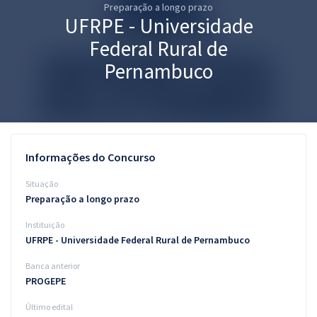
Preparação a longo prazo
Pós
UFRPE - Universidade
Graduação
Federal Rural de
Pernambuco
OAB
Mentorias
Questões grátis
Informações do Concurso
Conteúdo gratuito
Situação
Preparação a longo prazo
Blog
Instituição
Aprovados
UFRPE - Universidade Federal Rural de Pernambuco
Banca anterior
Atendimento
PROGEPE
Último edital