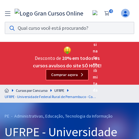
0
Assinatura Ilimitada 11
Acesso a todos os cursos. Teste grátis por 7 dias!
Assinatura OAB Até Passar
Acesso ilimitado a toda preparação para o Exame da
Desconto de
20% em todos os
Ordem, até você passar!
cursos avulsos do site SÓ HOJE!
Comprar agora
Residências Multiprofissionais
Preparação completa e intensiva para as principais
Cursos por Concurso
UFRPE
residências em saúde do Brasil
UFRPE - Universidade Federal Rural de Pernambuco - Conhecimentos Básicos Para Todos os Cargos (Pré-Edital)
Concursos
PE - Administrativas, Educação, Tecnologia da Informação
Assinatura Ilimitada
UFRPE - Universidade
Cursos 20% OFF