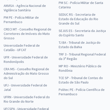
PM SC - Polícia Militar de Santa
ANVISA - Agência Nacional de
Catarina
Vigilância Sanitária
SEDUC RS - Secretaria de
PM PE - Polícia Militar de
Estado da Educação do Rio
Pernambuco
Grande do Sul
CRECI MT - Conselho Regional de
SEJUS ES - Secretaria da Justiça
Corretores de Imóveis do Mato
do Espírito Santo
Grosso
TJ BA - Tribunal de Justiça do
Universidade Federal de
Estado da Bahia
Catalão - UFCAT
TRF 3 - Tribunal Regional Federal
UFR - Universidade Federal de
da 3ª Região
Rondonópolis
MP RO - Ministério Público de
CRA MS - Conselho Regional de
Rondônia
Administração do Mato Grosso
do Sul
TCE SP - Tribunal de Contas do
Estado de São Paulo
UFJ - Universidade Federal de
Jataí
Politec PE - Polícia Científica de
Pernambuco
UFRN - Universidade Federal do
Rio Grande do Norte
UFCSPA - Universidade Federal