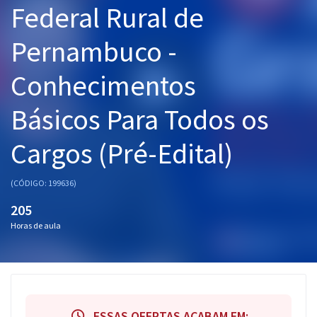
Federal Rural de
Pós
Pernambuco -
Graduação
Conhecimentos
OAB
Básicos Para Todos os
Mentorias
Cargos (Pré-Edital)
Questões grátis
Conteúdo gratuito
(CÓDIGO: 199636)
Blog
205
Horas de aula
Aprovados
Atendimento
ESSAS OFERTAS ACABAM EM: