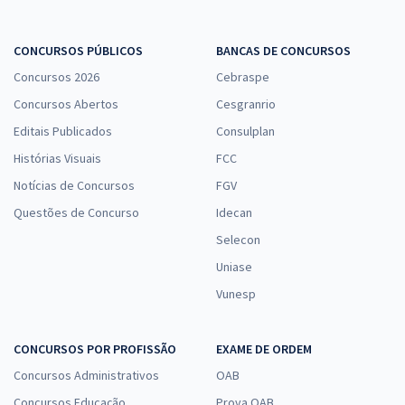
CONCURSOS PÚBLICOS
BANCAS DE CONCURSOS
Concursos 2026
Cebraspe
Concursos Abertos
Cesgranrio
Editais Publicados
Consulplan
Histórias Visuais
FCC
Notícias de Concursos
FGV
Questões de Concurso
Idecan
Selecon
Uniase
Vunesp
CONCURSOS POR PROFISSÃO
EXAME DE ORDEM
Concursos Administrativos
OAB
Concursos Educação
Prova OAB