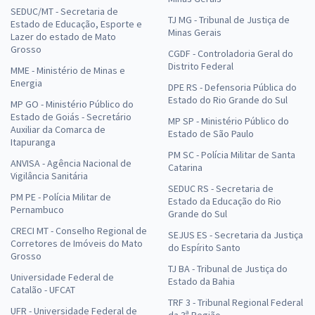
SEDUC/MT - Secretaria de
TJ MG - Tribunal de Justiça de
Estado de Educação, Esporte e
Minas Gerais
Lazer do estado de Mato
Grosso
CGDF - Controladoria Geral do
Distrito Federal
MME - Ministério de Minas e
Energia
DPE RS - Defensoria Pública do
Estado do Rio Grande do Sul
MP GO - Ministério Público do
Estado de Goiás - Secretário
MP SP - Ministério Público do
Auxiliar da Comarca de
Estado de São Paulo
Itapuranga
PM SC - Polícia Militar de Santa
ANVISA - Agência Nacional de
Catarina
Vigilância Sanitária
SEDUC RS - Secretaria de
PM PE - Polícia Militar de
Estado da Educação do Rio
Pernambuco
Grande do Sul
CRECI MT - Conselho Regional de
SEJUS ES - Secretaria da Justiça
Corretores de Imóveis do Mato
do Espírito Santo
Grosso
TJ BA - Tribunal de Justiça do
Universidade Federal de
Estado da Bahia
Catalão - UFCAT
TRF 3 - Tribunal Regional Federal
UFR - Universidade Federal de
da 3ª Região