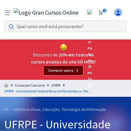
0
Assinatura Ilimitada 11
Acesso a todos os cursos. Teste grátis por 7 dias!
Assinatura OAB Até Passar
Acesso ilimitado a toda preparação para o Exame da
Desconto de
20% em todos os
Ordem, até você passar!
cursos avulsos do site SÓ HOJE!
Comprar agora
Residências Multiprofissionais
Preparação completa e intensiva para as principais
Cursos por Concurso
UFRPE
residências em saúde do Brasil
UFRPE - Universidade Federal Rural de Pernambuco - Português Para Todos os Cargos - Professor: Letícia Bastos e Lucas Lemos
Concursos
PE - Administrativas, Educação, Tecnologia da Informação
Assinatura Ilimitada
UFRPE - Universidade
Cursos 20% OFF