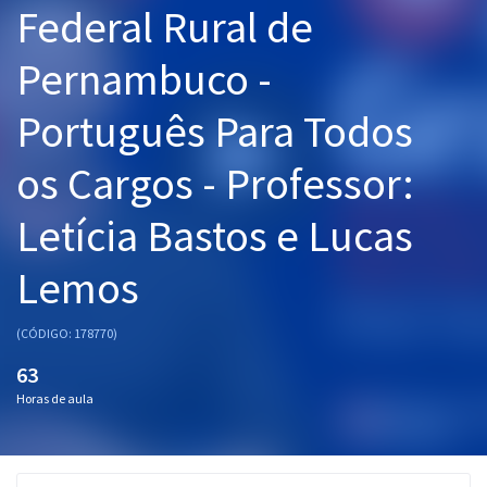
Federal Rural de
Pós
Pernambuco -
Graduação
Português Para Todos
OAB
os Cargos - Professor:
Mentorias
Letícia Bastos e Lucas
Questões grátis
Conteúdo gratuito
Lemos
Blog
(CÓDIGO: 178770)
Aprovados
63
Horas de aula
Atendimento