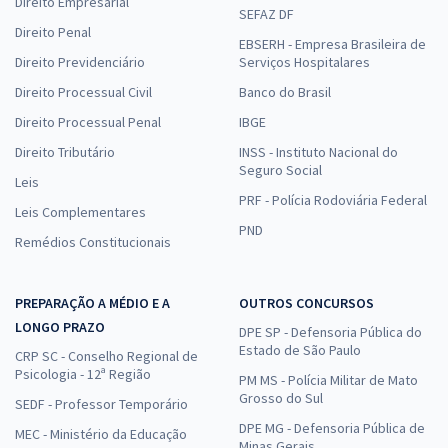
Direito Empresarial
SEFAZ DF
Direito Penal
EBSERH - Empresa Brasileira de
Direito Previdenciário
Serviços Hospitalares
Direito Processual Civil
Banco do Brasil
Direito Processual Penal
IBGE
Direito Tributário
INSS - Instituto Nacional do
Seguro Social
Leis
PRF - Polícia Rodoviária Federal
Leis Complementares
PND
Remédios Constitucionais
PREPARAÇÃO A MÉDIO E A
OUTROS CONCURSOS
LONGO PRAZO
DPE SP - Defensoria Pública do
Estado de São Paulo
CRP SC - Conselho Regional de
Psicologia - 12ª Região
PM MS - Polícia Militar de Mato
Grosso do Sul
SEDF - Professor Temporário
DPE MG - Defensoria Pública de
MEC - Ministério da Educação
Minas Gerais