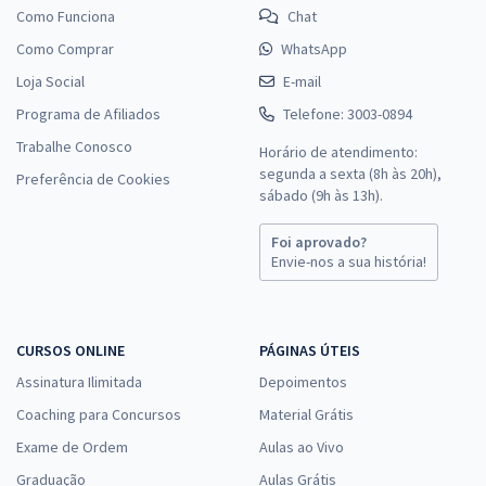
Como Funciona
Chat
Como Comprar
WhatsApp
Loja Social
E-mail
Programa de Afiliados
Telefone: 3003-0894
Trabalhe Conosco
Horário de atendimento:
segunda a sexta (8h às 20h),
Preferência de Cookies
sábado (9h às 13h).
Foi aprovado?
Envie-nos a sua história!
CURSOS ONLINE
PÁGINAS ÚTEIS
Assinatura Ilimitada
Depoimentos
Coaching para Concursos
Material Grátis
Exame de Ordem
Aulas ao Vivo
Graduação
Aulas Grátis