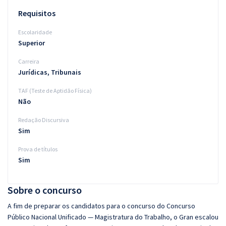
Requisitos
Escolaridade
Superior
Carreira
Jurídicas, Tribunais
TAF (Teste de Aptidão Física)
Não
Redação Discursiva
Sim
Prova de títulos
Sim
Sobre o concurso
A fim de preparar os candidatos para o concurso do Concurso
Público Nacional Unificado — Magistratura do Trabalho, o Gran escalou