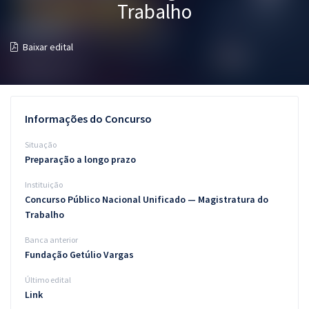
Trabalho
Pós
Graduação
Baixar edital
OAB
Mentorias
Informações do Concurso
Questões grátis
Situação
Preparação a longo prazo
Conteúdo gratuito
Instituição
Blog
Concurso Público Nacional Unificado — Magistratura do
Trabalho
Aprovados
Banca anterior
Fundação Getúlio Vargas
Atendimento
Último edital
Link