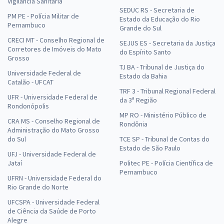
Vigilância Sanitária
SEDUC RS - Secretaria de
PM PE - Polícia Militar de
Estado da Educação do Rio
Pernambuco
Grande do Sul
CRECI MT - Conselho Regional de
SEJUS ES - Secretaria da Justiça
Corretores de Imóveis do Mato
do Espírito Santo
Grosso
TJ BA - Tribunal de Justiça do
Universidade Federal de
Estado da Bahia
Catalão - UFCAT
TRF 3 - Tribunal Regional Federal
UFR - Universidade Federal de
da 3ª Região
Rondonópolis
MP RO - Ministério Público de
CRA MS - Conselho Regional de
Rondônia
Administração do Mato Grosso
do Sul
TCE SP - Tribunal de Contas do
Estado de São Paulo
UFJ - Universidade Federal de
Jataí
Politec PE - Polícia Científica de
Pernambuco
UFRN - Universidade Federal do
Rio Grande do Norte
UFCSPA - Universidade Federal
de Ciência da Saúde de Porto
Alegre