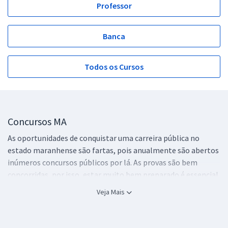
Professor
Banca
Todos os Cursos
Concursos MA
As oportunidades de conquistar uma carreira pública no
estado maranhense são fartas, pois anualmente são abertos
inúmeros concursos públicos por lá. As provas são bem
concorridas, por isso, estar muito bem preparado é essencial
para conquistar um bom resultado. Em nosso site, você fica
Veja Mais
por dentro de tudo sobre os
concursos MA
.
Cursos para concursos no Maranhão