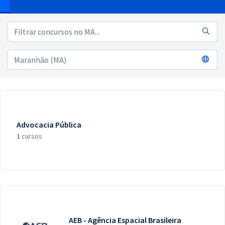
Pós
Graduação
OAB
Mentorias
Questões grátis
Advocacia Pública
Conteúdo gratuito
1
cursos
Blog
Aprovados
Atendimento
AEB - Agência Espacial Brasileira