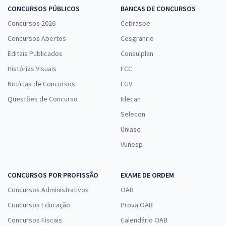
datas, podem ser acessadas em nosso site. Saiba sobre todos
CONCURSOS PÚBLICOS
BANCAS DE CONCURSOS
os
concursos abertos
no estado maranhense e se prepare o
Concursos 2026
Cebraspe
quanto antes. Acesse o
concurso previsto
e fique por dentro
Concursos Abertos
Cesgranrio
dos processos que estão prestes a serem abertos.
Editais Publicados
Consulplan
Histórias Visuais
FCC
Notícias de Concursos
FGV
Questões de Concurso
Idecan
Selecon
Uniase
Vunesp
CONCURSOS POR PROFISSÃO
EXAME DE ORDEM
Concursos Administrativos
OAB
Concursos Educação
Prova OAB
Concursos Fiscais
Calendário OAB