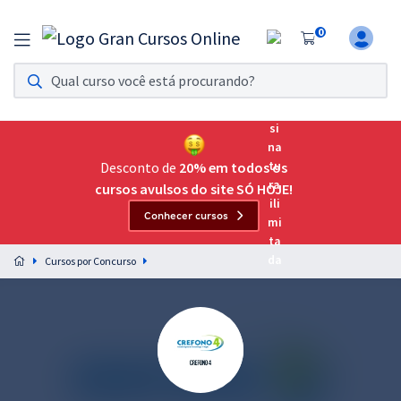
0
Assinatura Ilimitada 11
Acesso a todos os cursos. Teste grátis por 7 dias!
Assinatura OAB Até Passar
Acesso ilimitado a toda preparação para o Exame da
Desconto de
20% em todos os
Ordem, até você passar!
cursos avulsos do site SÓ HOJE!
Conhecer cursos
Residências Multiprofissionais
Preparação completa e intensiva para as principais
Cursos por Concurso
residências em saúde do Brasil
Concursos
Assinatura Ilimitada
Cursos 20% OFF