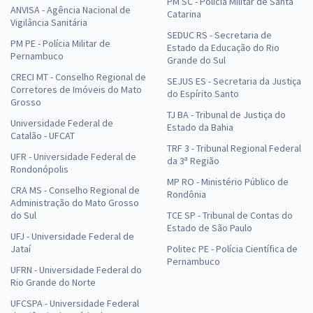
PM SC - Polícia Militar de Santa
ANVISA - Agência Nacional de
Catarina
Vigilância Sanitária
SEDUC RS - Secretaria de
PM PE - Polícia Militar de
Estado da Educação do Rio
Pernambuco
Grande do Sul
CRECI MT - Conselho Regional de
SEJUS ES - Secretaria da Justiça
Corretores de Imóveis do Mato
do Espírito Santo
Grosso
TJ BA - Tribunal de Justiça do
Universidade Federal de
Estado da Bahia
Catalão - UFCAT
TRF 3 - Tribunal Regional Federal
UFR - Universidade Federal de
da 3ª Região
Rondonópolis
MP RO - Ministério Público de
CRA MS - Conselho Regional de
Rondônia
Administração do Mato Grosso
do Sul
TCE SP - Tribunal de Contas do
Estado de São Paulo
UFJ - Universidade Federal de
Jataí
Politec PE - Polícia Científica de
Pernambuco
UFRN - Universidade Federal do
Rio Grande do Norte
UFCSPA - Universidade Federal