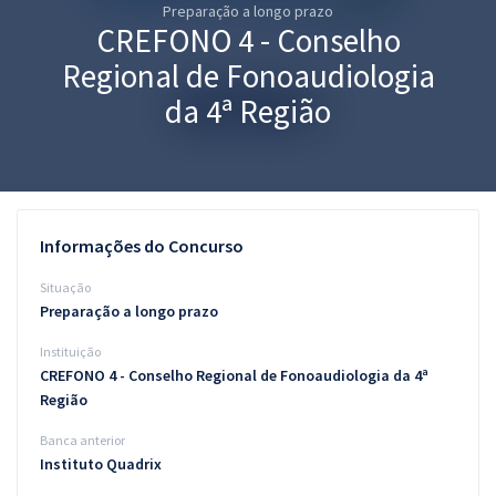
Preparação a longo prazo
Pós
CREFONO 4 - Conselho
Graduação
Regional de Fonoaudiologia
da 4ª Região
OAB
Mentorias
Questões grátis
Informações do Concurso
Conteúdo gratuito
Situação
Preparação a longo prazo
Blog
Instituição
Aprovados
CREFONO 4 - Conselho Regional de Fonoaudiologia da 4ª
Região
Atendimento
Banca anterior
Instituto Quadrix