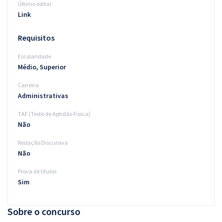
Último edital
Link
Requisitos
Escolaridade
Médio, Superior
Carreira
Administrativas
TAF (Teste de Aptidão Física)
Não
Redação Discursiva
Não
Prova de títulos
Sim
Sobre o concurso