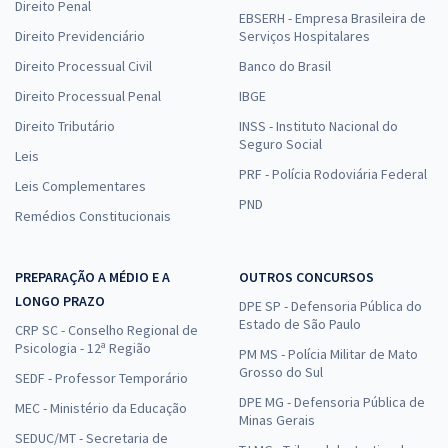
Direito Penal
EBSERH - Empresa Brasileira de
Direito Previdenciário
Serviços Hospitalares
Direito Processual Civil
Banco do Brasil
Direito Processual Penal
IBGE
Direito Tributário
INSS - Instituto Nacional do
Seguro Social
Leis
PRF - Polícia Rodoviária Federal
Leis Complementares
PND
Remédios Constitucionais
PREPARAÇÃO A MÉDIO E A
OUTROS CONCURSOS
LONGO PRAZO
DPE SP - Defensoria Pública do
Estado de São Paulo
CRP SC - Conselho Regional de
Psicologia - 12ª Região
PM MS - Polícia Militar de Mato
Grosso do Sul
SEDF - Professor Temporário
DPE MG - Defensoria Pública de
MEC - Ministério da Educação
Minas Gerais
SEDUC/MT - Secretaria de