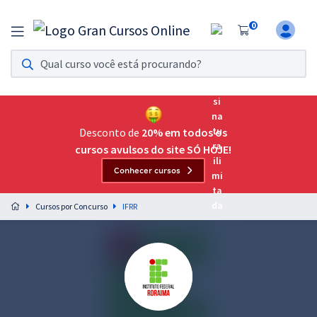
0
Assinatura Ilimitada 11
Acesso a todos os cursos. Teste grátis por 7 dias!
Assinatura OAB Até Passar
Acesso ilimitado a toda preparação para o Exame da
Desconto de
20% em todos os
Ordem, até você passar!
cursos avulsos do site SÓ HOJE!
Conhecer cursos
Residências Multiprofissionais
Preparação completa e intensiva para as principais
Cursos por Concurso
IFRR
residências em saúde do Brasil
Concursos
Assinatura Ilimitada
Cursos 20% OFF