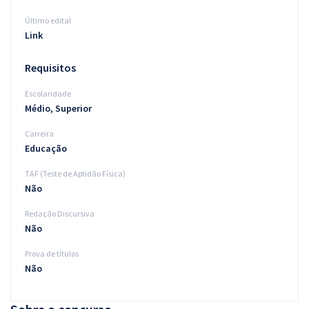
Último edital
Link
Requisitos
Escolaridade
Médio, Superior
Carreira
Educação
TAF (Teste de Aptidão Física)
Não
Redação Discursiva
Não
Prova de títulos
Não