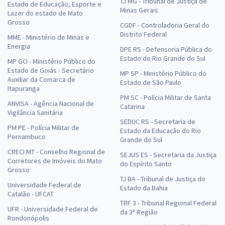
TJ MG - Tribunal de Justiça de
Estado de Educação, Esporte e
Minas Gerais
Lazer do estado de Mato
Grosso
CGDF - Controladoria Geral do
Distrito Federal
MME - Ministério de Minas e
Energia
DPE RS - Defensoria Pública do
Estado do Rio Grande do Sul
MP GO - Ministério Público do
Estado de Goiás - Secretário
MP SP - Ministério Público do
Auxiliar da Comarca de
Estado de São Paulo
Itapuranga
PM SC - Polícia Militar de Santa
ANVISA - Agência Nacional de
Catarina
Vigilância Sanitária
SEDUC RS - Secretaria de
PM PE - Polícia Militar de
Estado da Educação do Rio
Pernambuco
Grande do Sul
CRECI MT - Conselho Regional de
SEJUS ES - Secretaria da Justiça
Corretores de Imóveis do Mato
do Espírito Santo
Grosso
TJ BA - Tribunal de Justiça do
Universidade Federal de
Estado da Bahia
Catalão - UFCAT
TRF 3 - Tribunal Regional Federal
UFR - Universidade Federal de
da 3ª Região
Rondonópolis