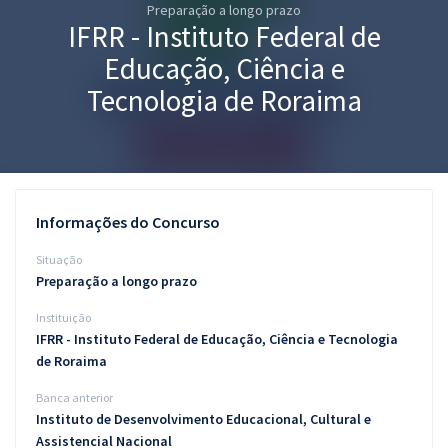
Preparação a longo prazo
Pós
IFRR - Instituto Federal de
Graduação
Educação, Ciência e
Tecnologia de Roraima
OAB
Mentorias
Questões grátis
Informações do Concurso
Conteúdo gratuito
Situação
Preparação a longo prazo
Blog
Instituição
Aprovados
IFRR - Instituto Federal de Educação, Ciência e Tecnologia
de Roraima
Atendimento
Banca anterior
Instituto de Desenvolvimento Educacional, Cultural e
Assistencial Nacional