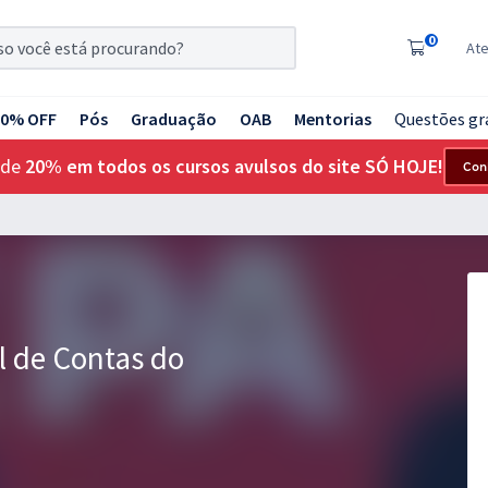
0
At
20% OFF
Pós
Graduação
OAB
Mentorias
Questões gr
 de
20% em todos os cursos avulsos do site SÓ HOJE!
Con
l de Contas do