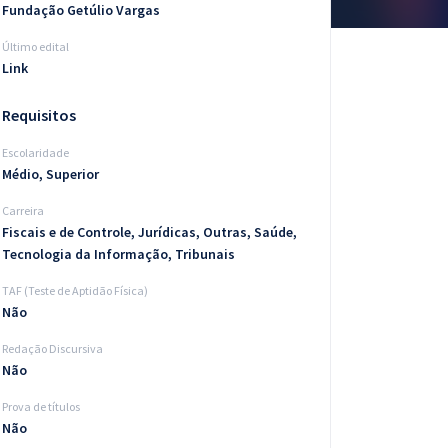
Fundação Getúlio Vargas
Último edital
Link
Requisitos
Escolaridade
Médio, Superior
Carreira
Fiscais e de Controle, Jurídicas, Outras, Saúde,
Tecnologia da Informação, Tribunais
TAF (Teste de Aptidão Física)
Não
Redação Discursiva
Não
Prova de títulos
Não