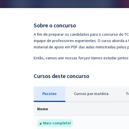
Pós
Graduação
Sobre o concurso
OAB
A fim de preparar os candidatos para o concurso do TCE
equipe de professores experientes. O curso aborda a t
Mentorias
material de apoio em PDF das aulas ministradas pelos 
Então, vamos unir nossas forças! Vamos estudar juntos
Questões grátis
Conteúdo gratuito
Cursos deste concurso
Blog
Pacotes
Cursos
p
or matéria
T
Aprovados
Nome
Atendimento
Mais completo!