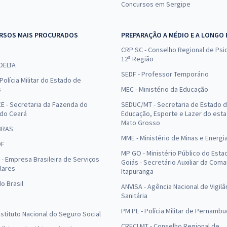
Concursos em Sergipe
RSOS MAIS PROCURADOS
PREPARAÇÃO A MÉDIO E A LONGO
CRP SC - Conselho Regional de Psic
12ª Região
 DELTA
SEDF - Professor Temporário
Polícia Militar do Estado de
s
MEC - Ministério da Educação
E - Secretaria da Fazenda do
SEDUC/MT - Secretaria de Estado 
 do Ceará
Educação, Esporte e Lazer do est
Mato Grosso
BRAS
MME - Ministério de Minas e Energi
DF
MP GO - Ministério Público do Esta
- Empresa Brasileira de Serviços
Goiás - Secretário Auxiliar da Com
lares
Itapuranga
o Brasil
ANVISA - Agência Nacional de Vigilâ
Sanitária
PM PE - Polícia Militar de Pernamb
Instituto Nacional do Seguro Social
CRECI MT - Conselho Regional de