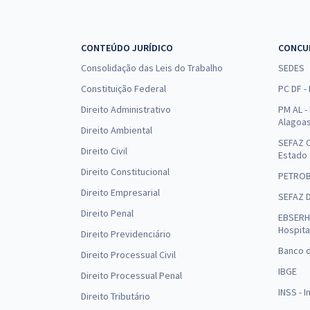
CONTEÚDO JURÍDICO
CONCU
Consolidação das Leis do Trabalho
SEDES
Constituição Federal
PC DF -
Direito Administrativo
PM AL - 
Alagoa
Direito Ambiental
SEFAZ C
Direito Civil
Estado
Direito Constitucional
PETRO
Direito Empresarial
SEFAZ 
Direito Penal
EBSERH 
Hospita
Direito Previdenciário
Banco d
Direito Processual Civil
IBGE
Direito Processual Penal
INSS - 
Direito Tributário