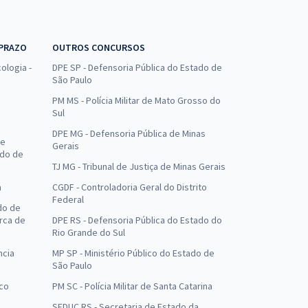
 PRAZO
OUTROS CONCURSOS
ologia -
DPE SP - Defensoria Pública do Estado de
São Paulo
PM MS - Polícia Militar de Mato Grosso do
Sul
DPE MG - Defensoria Pública de Minas
de
Gerais
ado de
TJ MG - Tribunal de Justiça de Minas Gerais
a
CGDF - Controladoria Geral do Distrito
Federal
do de
arca de
DPE RS - Defensoria Pública do Estado do
Rio Grande do Sul
ncia
MP SP - Ministério Público do Estado de
São Paulo
uco
PM SC - Polícia Militar de Santa Catarina
SEDUC RS - Secretaria de Estado da