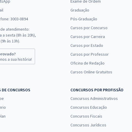
tsApp
Exame de Ordem
il
Graduação
efone: 3003-0894
Pós-Graduação
Cursos por Concurso
 de atendimento:
 a sexta (8h às 20h),
Cursos por Carreira
(9h às 13h).
Cursos por Estado
provado?
Cursos por Professor
nos a sua história!
Oficina de Redação
Cursos Online Gratuitos
S DE CONCURSOS
CONCURSOS POR PROFISSÃO
pe
Concursos Administrativos
nrio
Concursos Educação
lan
Concursos Fiscais
Concursos Jurídicos