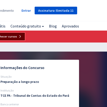
Assinatura
Ilimitada
11
endimento
Entrar
átis
Conteúdo gratuito
Blog
Aprovados
hecer cursos
Informações do Concurso
Situação
Preparação a longo prazo
Instituição
TCE PA - Tribunal de Contas do Estado do Pará
Banca anterior