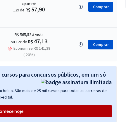
a partir de
Comprar
57,90
R$
12x de
R$ 565,52
à vista
47,13
R$
ou 12x de
Comprar
Economize R$ 141,38
(-20%)
s cursos para concursos públicos, em um só
 bolso. São mais de 25 mil cursos para todas as carreiras de
-edital.
omece hoje