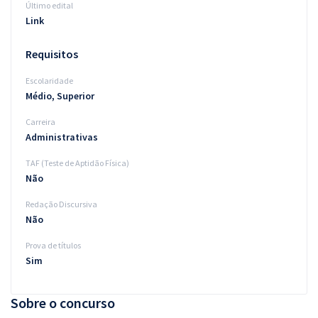
Último edital
Link
Requisitos
Escolaridade
Médio, Superior
Carreira
Administrativas
TAF (Teste de Aptidão Física)
Não
Redação Discursiva
Não
Prova de títulos
Sim
Sobre o concurso