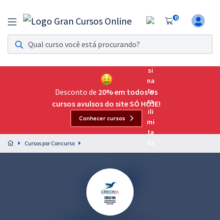
0
Assinatura Ilimitada 11
Acesso a todos os cursos. Teste grátis por 7 dias!
Assinatura OAB Até Passar
Acesso ilimitado a toda preparação para o Exame da
Desconto de
20% em todos os
Ordem, até você passar!
cursos avulsos do site SÓ HOJE!
Conhecer cursos
Residências Multiprofissionais
Preparação completa e intensiva para as principais
Cursos por Concurso
residências em saúde do Brasil
Concursos
Assinatura Ilimitada
Cursos 20% OFF