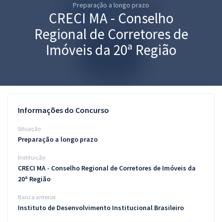
Preparação a longo prazo
Pós
CRECI MA - Conselho
Graduação
Regional de Corretores de
Imóveis da 20ª Região
OAB
Mentorias
Questões grátis
Informações do Concurso
Conteúdo gratuito
Situação
Preparação a longo prazo
Blog
Instituição
Aprovados
CRECI MA - Conselho Regional de Corretores de Imóveis da
20ª Região
Atendimento
Banca anterior
Instituto de Desenvolvimento Institucional Brasileiro