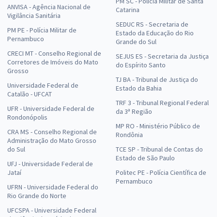
PM SC - Polícia Militar de Santa
ANVISA - Agência Nacional de
Catarina
Vigilância Sanitária
SEDUC RS - Secretaria de
PM PE - Polícia Militar de
Estado da Educação do Rio
Pernambuco
Grande do Sul
CRECI MT - Conselho Regional de
SEJUS ES - Secretaria da Justiça
Corretores de Imóveis do Mato
do Espírito Santo
Grosso
TJ BA - Tribunal de Justiça do
Universidade Federal de
Estado da Bahia
Catalão - UFCAT
TRF 3 - Tribunal Regional Federal
UFR - Universidade Federal de
da 3ª Região
Rondonópolis
MP RO - Ministério Público de
CRA MS - Conselho Regional de
Rondônia
Administração do Mato Grosso
do Sul
TCE SP - Tribunal de Contas do
Estado de São Paulo
UFJ - Universidade Federal de
Jataí
Politec PE - Polícia Científica de
Pernambuco
UFRN - Universidade Federal do
Rio Grande do Norte
UFCSPA - Universidade Federal