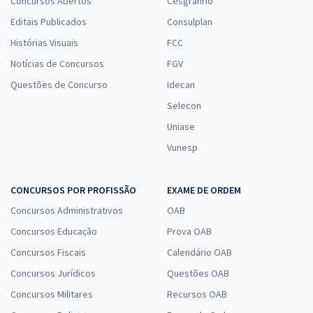
Concursos Abertos
Cesgranrio
Editais Publicados
Consulplan
Histórias Visuais
FCC
Notícias de Concursos
FGV
Questões de Concurso
Idecan
Selecon
Uniase
Vunesp
CONCURSOS POR PROFISSÃO
EXAME DE ORDEM
Concursos Administrativos
OAB
Concursos Educação
Prova OAB
Concursos Fiscais
Calendário OAB
Concursos Jurídicos
Questões OAB
Concursos Militares
Recursos OAB