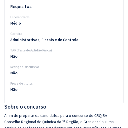
Requisitos
Escolaridade
Médio
Carreira
Administrativas, Fiscais e de Controle
TAF (Teste de Aptidão Física)
Não
Redação Discursiva
Não
Prova de títulos
Não
Sobre o concurso
A fim de preparar os candidatos para o concurso do CRQ BA -
Conselho Regional de Química da 7ª Região, o Gran escalou uma