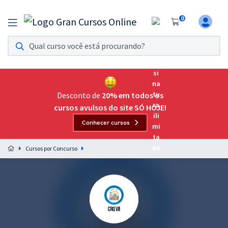
0
Assinatura Ilimitada 11
Acesso a todos os cursos. Teste grátis por 7 dias!
Assinatura OAB Até Passar
Acesso ilimitado a toda preparação para o Exame da
Desconto de
20% em todos os
Ordem, até você passar!
cursos avulsos do site SÓ HOJE!
Conhecer cursos
Residências Multiprofissionais
Preparação completa e intensiva para as principais
Cursos por Concurso
residências em saúde do Brasil
Concursos
Assinatura Ilimitada
Cursos 20% OFF