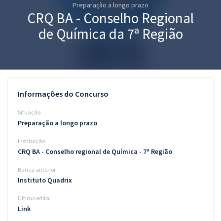
Preparação a longo prazo
Pós
CRQ BA - Conselho Regional
Graduação
de Química da 7ª Região
OAB
Mentorias
Informações do Concurso
Questões grátis
Situação
Conteúdo gratuito
Preparação a longo prazo
Instituição
Blog
CRQ BA - Conselho regional de Química - 7ª Região
Aprovados
Banca anterior
Instituto Quadrix
Atendimento
Último edital
Link