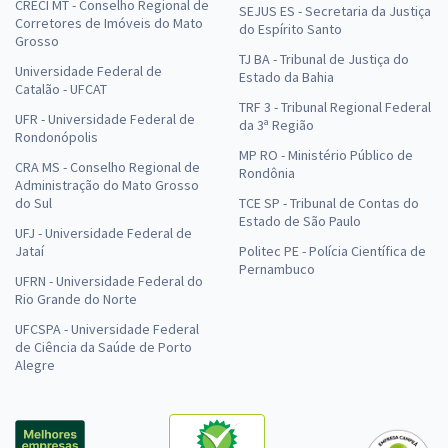
CRECI MT - Conselho Regional de
SEJUS ES - Secretaria da Justiça
Corretores de Imóveis do Mato
do Espírito Santo
Grosso
TJ BA - Tribunal de Justiça do
Universidade Federal de
Estado da Bahia
Catalão - UFCAT
TRF 3 - Tribunal Regional Federal
UFR - Universidade Federal de
da 3ª Região
Rondonópolis
MP RO - Ministério Público de
CRA MS - Conselho Regional de
Rondônia
Administração do Mato Grosso
do Sul
TCE SP - Tribunal de Contas do
Estado de São Paulo
UFJ - Universidade Federal de
Jataí
Politec PE - Polícia Científica de
Pernambuco
UFRN - Universidade Federal do
Rio Grande do Norte
UFCSPA - Universidade Federal
de Ciência da Saúde de Porto
Alegre