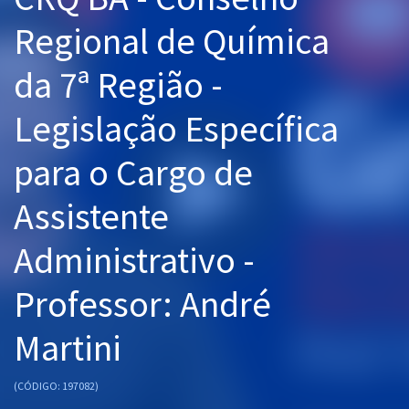
Pós
Regional de Química
Graduação
da 7ª Região -
OAB
Legislação Específica
Mentorias
para o Cargo de
Questões grátis
Assistente
Conteúdo gratuito
Administrativo -
Blog
Professor: André
Aprovados
Martini
Atendimento
(CÓDIGO: 197082)