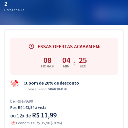
2
Horas de aula
ESSAS OFERTAS ACABAM EM:
08
04
24
:
:
HORAS
MIN
SEG
Cupom de 20% de desconto
Cupom ativado:
GRAN20-OFF
De:
R$ 179,80
Por:
R$ 143,84
à vista
R$ 11,99
ou
12x de
Economize R$ 35,96 (-20%)