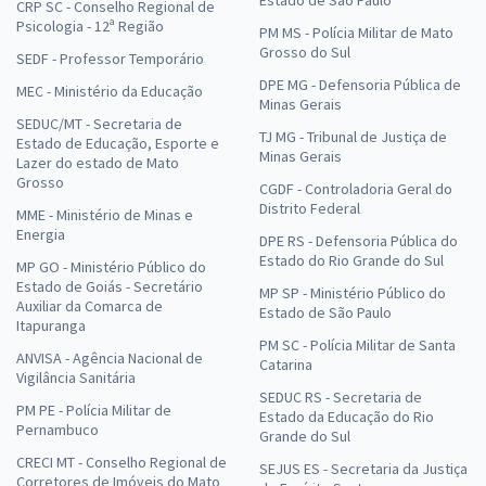
CRP SC - Conselho Regional de
Psicologia - 12ª Região
PM MS - Polícia Militar de Mato
Grosso do Sul
SEDF - Professor Temporário
DPE MG - Defensoria Pública de
MEC - Ministério da Educação
Minas Gerais
SEDUC/MT - Secretaria de
TJ MG - Tribunal de Justiça de
Estado de Educação, Esporte e
Minas Gerais
Lazer do estado de Mato
Grosso
CGDF - Controladoria Geral do
Distrito Federal
MME - Ministério de Minas e
Energia
DPE RS - Defensoria Pública do
Estado do Rio Grande do Sul
MP GO - Ministério Público do
Estado de Goiás - Secretário
MP SP - Ministério Público do
Auxiliar da Comarca de
Estado de São Paulo
Itapuranga
PM SC - Polícia Militar de Santa
ANVISA - Agência Nacional de
Catarina
Vigilância Sanitária
SEDUC RS - Secretaria de
PM PE - Polícia Militar de
Estado da Educação do Rio
Pernambuco
Grande do Sul
CRECI MT - Conselho Regional de
SEJUS ES - Secretaria da Justiça
Corretores de Imóveis do Mato