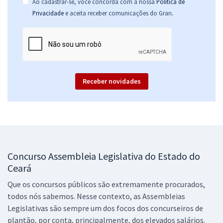
Ao cadastrar-se, você concorda com a nossa
Política de
Analista Legislativo - Planejamento e Orçamento (Pós-Edital)
.
Privacidade
e aceita receber comunicações do Gran
R$ 632,64
à vista
52,72
R$
ou 12x de
Economize R$ 158,16 (-20%)
Comprar
Receber novidades
ALECE - Assembleia Legislativa do Estado do Ceará - Analista
Legislativo - Serviço Social (Pós-Edital)
R$ 479,92
à vista
39,99
R$
ou 12x de
Concurso Assembleia Legislativa do Estado do
Economize R$ 119,98 (-20%)
Ceará
Comprar
Que os concursos públicos são extremamente procurados,
todos nós sabemos. Nesse contexto, as Assembleias
Legislativas são sempre um dos focos dos concurseiros de
ALECE - Assembleia Legislativa do Estado do Ceará - Conhecimentos
plantão, por conta, principalmente, dos elevados salários.