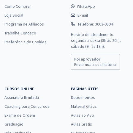
Como Comprar
WhatsApp
Loja Social
E-mail
ALECE - Assembleia Legislativa do Estado do Ceará - Conhecimentos
Específicos para Analista Legislativo - Cargo 22: Língua Portuguesa -
Programa de Afiliados
Telefone: 3003-0894
Gramática Normativa e Revisão Ortográfica (Pós-Edital)
Trabalhe Conosco
Horário de atendimento:
R$ 255,84
à vista
segunda a sexta (8h às 20h),
Preferência de Cookies
21,32
R$
ou 12x de
sábado (9h às 13h).
Economize R$ 63,96 (-20%)
Foi aprovado?
Comprar
Envie-nos a sua história!
CURSOS ONLINE
PÁGINAS ÚTEIS
ALECE - Assembleia Legislativa do Estado do Ceará - Analista
Legislativo - Cargo 11: Desenvolvedor de Software (Pós-Edital)
Assinatura Ilimitada
Depoimentos
R$ 391,84
à vista
Coaching para Concursos
Material Grátis
32,65
R$
ou 12x de
Exame de Ordem
Aulas ao Vivo
Economize R$ 97,96 (-20%)
Graduação
Aulas Grátis
Comprar
Pós-Graduação
Sugerir Curso