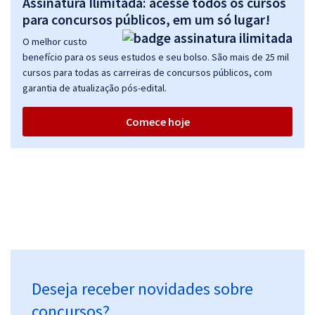
Assinatura Ilimitada: acesse todos os cursos
R$ 383,04
à vista
31,92
para concursos públicos, em um só lugar!
R$
ou 12x de
Economize R$ 95,76 (-20%)
O melhor custo
benefício para os seus estudos e seu bolso. São mais de 25 mil
Comprar
cursos para todas as carreiras de concursos públicos, com
garantia de atualização pós-edital.
Comece hoje
ALECE - Assembleia Legislativa do Estado do Ceará - Analista
Legislativo - Direito (Pós-Edital)
R$ 719,04
à vista
59,92
R$
ou 12x de
Economize R$ 179,76 (-20%)
Comprar
Deseja receber novidades sobre
ALECE - Assembleia Legislativa do Estado do Ceará - Cargo 19 -
Analista Legislativo: Gestão e Desenvolvimento de Pessoas (Pós-
concursos?