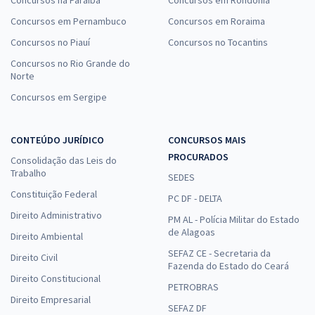
Comprar
Concursos em Pernambuco
Concursos em Roraima
Concursos no Piauí
Concursos no Tocantins
Concursos no Rio Grande do
Norte
ALECE - Assembleia Legislativa do Estado do Ceará - Conhecimentos
Concursos em Sergipe
Específicos para o Cargo 23: Analista Legislativo - Marketing (Pós-
Edital)
R$ 287,04
à vista
CONTEÚDO JURÍDICO
CONCURSOS MAIS
23,92
R$
ou 12x de
PROCURADOS
Consolidação das Leis do
Economize R$ 71,76 (-20%)
Trabalho
SEDES
Constituição Federal
Comprar
PC DF - DELTA
Direito Administrativo
PM AL - Polícia Militar do Estado
de Alagoas
Direito Ambiental
SEFAZ CE - Secretaria da
Direito Civil
ALECE - Assembleia Legislativa do Estado do Ceará - Cargo 21:
Fazenda do Estado do Ceará
Analista Legislativo - Jornalismo (Pós-Edital)
Direito Constitucional
PETROBRAS
R$ 383,04
à vista
Direito Empresarial
SEFAZ DF
31,92
R$
ou 12x de