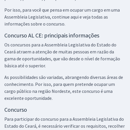
Básicos para os Cargos de Analista Legislativo (Pós-Edital)
Por isso, para você que pensa em ocupar um cargo em uma
R$ 383,04
à vista
Assembleia Legislativa, continue aqui e veja todas as
31,92
R$
ou 12x de
informações sobre o concurso.
Economize R$ 95,76 (-20%)
Concurso AL CE: principais informações
Comprar
Os concursos para a Assembleia Legislativa do Estado do
Ceará atraem a atenção de muitas pessoas em razão da
gama de oportunidades, que vão desde o nível de formação
ALECE - Assembleia Legislativa do Estado do Ceará - Analista
básica até o superior.
Legislativo - Cargo 01: Análise de Dados (Pós-Edital)
As possibilidades são variadas, abrangendo diversas áreas de
R$ 391,04
à vista
conhecimento. Por isso, para quem pretende ocupar um
32,59
R$
ou 12x de
cargo público na região Nordeste, este concurso é uma
Economize R$ 97,76 (-20%)
excelente oportunidade.
Comprar
Concurso
Para participar do concurso para a Assembleia Legislativa do
Estado do Ceará, é necessário verificar os requisitos, recolher
ALECE - Assembleia Legislativa do Estado do Ceará - Cargo 18: