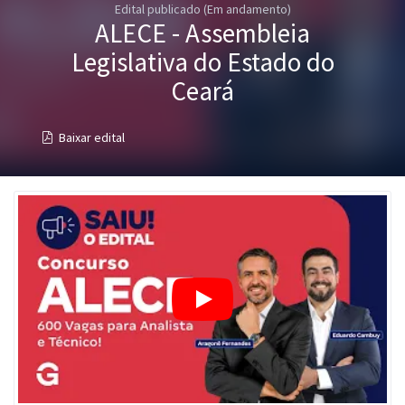
Edital publicado (Em andamento)
Pós
ALECE - Assembleia
Graduação
Legislativa do Estado do
Ceará
OAB
Baixar edital
Mentorias
Questões grátis
Conteúdo gratuito
Blog
Aprovados
Atendimento