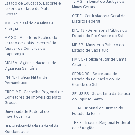
TJ MG - Tribunal de Justiça de
Estado de Educação, Esporte e
Minas Gerais
R$ 383,04
à vista
Lazer do estado de Mato
31,92
Grosso
R$
ou 12x de
CGDF - Controladoria Geral do
Distrito Federal
Economize R$ 95,76 (-20%)
MME - Ministério de Minas e
Energia
DPE RS - Defensoria Pública do
Comprar
Estado do Rio Grande do Sul
MP GO - Ministério Público do
Estado de Goiás - Secretário
MP SP - Ministério Público do
Auxiliar da Comarca de
Estado de São Paulo
Itapuranga
PM SC - Polícia Militar de Santa
ALECE - Assembleia Legislativa do Estado do Ceará - Cargo 17:
ANVISA - Agência Nacional de
Catarina
Analista Legislativo - Engenharia Mecânica (Módulo Especial) (Pós-
Vigilância Sanitária
Edital)
SEDUC RS - Secretaria de
PM PE - Polícia Militar de
Estado da Educação do Rio
R$ 383,04
à vista
Pernambuco
Grande do Sul
31,92
R$
ou 12x de
CRECI MT - Conselho Regional de
SEJUS ES - Secretaria da Justiça
Economize R$ 95,76 (-20%)
Corretores de Imóveis do Mato
do Espírito Santo
Grosso
Comprar
TJ BA - Tribunal de Justiça do
Universidade Federal de
Estado da Bahia
Catalão - UFCAT
TRF 3 - Tribunal Regional Federal
UFR - Universidade Federal de
da 3ª Região
Rondonópolis