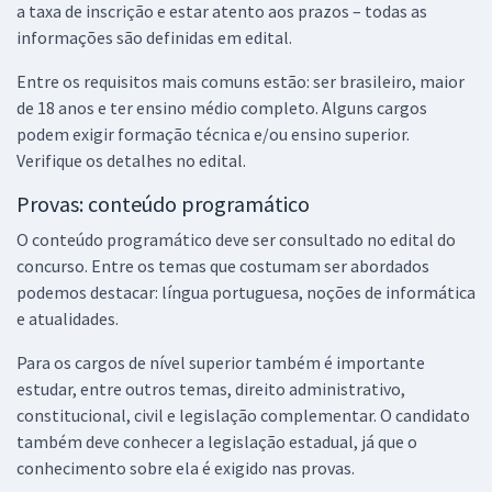
a taxa de inscrição e estar atento aos prazos – todas as
Analista Legislativo - Estatística (Pós-Edital)
informações são definidas em edital.
R$ 383,04
à vista
31,92
R$
Entre os requisitos mais comuns estão: ser brasileiro, maior
ou 12x de
Economize R$ 95,76 (-20%)
de 18 anos e ter ensino médio completo. Alguns cargos
podem exigir formação técnica e/ou ensino superior.
Comprar
Verifique os detalhes no edital.
Provas: conteúdo programático
O conteúdo programático deve ser consultado no edital do
ALECE - Assembleia Legislativa do Estado do Ceará - Conhecimentos
concurso. Entre os temas que costumam ser abordados
Específicos para o Cargo 18: Analista Legislativo - Estatística (Pós-
podemos destacar: língua portuguesa, noções de informática
Edital)
e atualidades.
R$ 287,04
à vista
23,92
R$
ou 12x de
Para os cargos de nível superior também é importante
Economize R$ 71,76 (-20%)
estudar, entre outros temas, direito administrativo,
constitucional, civil e legislação complementar. O candidato
Comprar
também deve conhecer a legislação estadual, já que o
conhecimento sobre ela é exigido nas provas.