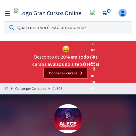
0
Assinatura Ilimitada 11
Acesso a todos os cursos. Teste grátis por 7 dias!
Assinatura OAB Até Passar
Acesso ilimitado a toda preparação para o Exame da
Desconto de
20% em todos os
Ordem, até você passar!
cursos avulsos do site SÓ HOJE!
Conhecer cursos
Residências Multiprofissionais
Preparação completa e intensiva para as principais
Cursos por Concurso
ALECE
residências em saúde do Brasil
Concursos
Assinatura Ilimitada
Cursos 20% OFF