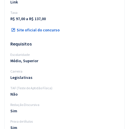
Link
Taxa
R$ 97,00 a R$ 137,00
Site oficial do concurso
Requisitos
Escolaridade
Médio, Superior
Carreira
Legislativas
TAF (Teste de Aptidão Física)
Não
Redação Discursiva
Sim
Prova de títulos
Sim