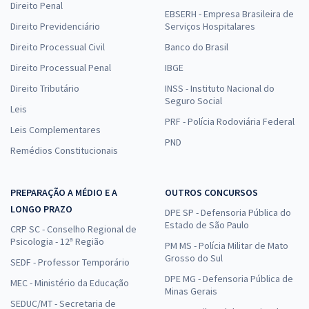
Direito Penal
EBSERH - Empresa Brasileira de
Economize R$ 95,76 (-20%)
Direito Previdenciário
Serviços Hospitalares
Comprar
Direito Processual Civil
Banco do Brasil
Direito Processual Penal
IBGE
Direito Tributário
INSS - Instituto Nacional do
Seguro Social
ALECE - Assembleia Legislativa do Estado do Ceará - Conhecimentos
Leis
Específicos para o Cargo 21: Analista Legislativo - Jornalismo (Pós-
PRF - Polícia Rodoviária Federal
Leis Complementares
Edital)
PND
Remédios Constitucionais
R$ 287,04
à vista
23,92
R$
ou 12x de
Economize R$ 71,76 (-20%)
PREPARAÇÃO A MÉDIO E A
OUTROS CONCURSOS
LONGO PRAZO
Comprar
DPE SP - Defensoria Pública do
Estado de São Paulo
CRP SC - Conselho Regional de
Psicologia - 12ª Região
PM MS - Polícia Militar de Mato
Grosso do Sul
SEDF - Professor Temporário
ALECE - Assembleia Legislativa do Estado do Ceará - Cargo 16:
DPE MG - Defensoria Pública de
MEC - Ministério da Educação
Analista Legislativo - Engenharia Ambiental (Módulo Especial) (Pós-
Minas Gerais
SEDUC/MT - Secretaria de
Edital)