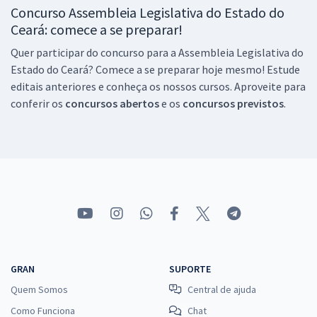
Concurso Assembleia Legislativa do Estado do
ALECE - Assembleia Legislativa do Estado do Ceará - Cargo 10:
Ceará: comece a se preparar!
Analista Legislativo - Controle Interno (Pós-Edital)
Quer participar do concurso para a Assembleia Legislativa do
R$ 632,64
à vista
52,72
Estado do Ceará? Comece a se preparar hoje mesmo! Estude
R$
ou 12x de
editais anteriores e conheça os nossos cursos. Aproveite para
Economize R$ 158,16 (-20%)
conferir os
concursos abertos
e os
concursos previstos
.
Comprar
ALECE - Assembleia Legislativa do Estado do Ceará - Analista
Legislativo - Cargo 22: Língua Portuguesa - Gramática Normativa e
Revisão Ortográfica (Pós-Edital)
R$ 383,04
à vista
31,92
R$
ou 12x de
Economize R$ 95,76 (-20%)
GRAN
SUPORTE
Comprar
Quem Somos
Central de ajuda
Como Funciona
Chat