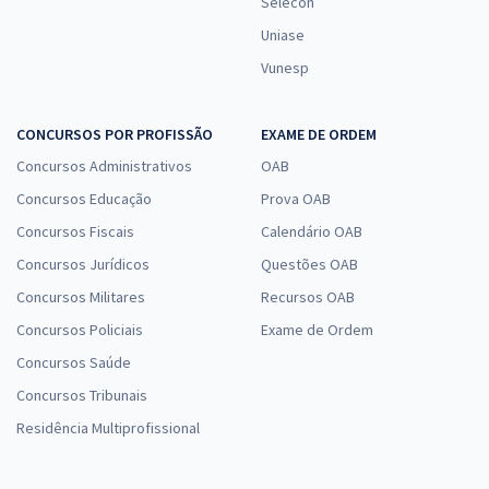
Selecon
Uniase
Vunesp
ALECE - Assembleia Legislativa do Estado do Ceará - Conhecimentos
Específicos para o Cargo 25: Analista Legislativo – Pedagogia (Pós-
CONCURSOS POR PROFISSÃO
EXAME DE ORDEM
Edital)
Concursos Administrativos
OAB
R$ 223,04
à vista
18,59
Concursos Educação
Prova OAB
R$
ou 12x de
Economize R$ 55,76 (-20%)
Concursos Fiscais
Calendário OAB
Concursos Jurídicos
Questões OAB
Comprar
Concursos Militares
Recursos OAB
Concursos Policiais
Exame de Ordem
Concursos Saúde
ALECE - Assembleia Legislativa do Estado do Ceará - Cargo 23:
Analista Legislativo - Marketing (Pós-Edital)
Concursos Tribunais
R$ 383,04
à vista
Residência Multiprofissional
31,92
R$
ou 12x de
Economize R$ 95,76 (-20%)