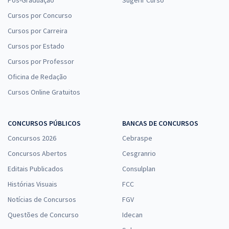
Cursos por Concurso
Cursos por Carreira
ALECE - Assembleia Legislativa do Estado do Ceará - Conhecimentos
Cursos por Estado
Específicos para o Cargo 30: Técnico Legislativo (Pós-Edital)
Cursos por Professor
R$ 231,84
à vista
Oficina de Redação
19,32
R$
ou 12x de
Cursos Online Gratuitos
Economize R$ 57,96 (-20%)
Comprar
CONCURSOS PÚBLICOS
BANCAS DE CONCURSOS
Concursos 2026
Cebraspe
Concursos Abertos
Cesgranrio
ALECE - Assembleia Legislativa do Estado do Ceará - Cargo 25:
Editais Publicados
Analista Legislativo – Pedagogia (Pós-Edital)
Consulplan
Histórias Visuais
R$ 383,04
à vista
FCC
31,92
R$
ou 12x de
Notícias de Concursos
FGV
Economize R$ 95,76 (-20%)
Questões de Concurso
Idecan
Comprar