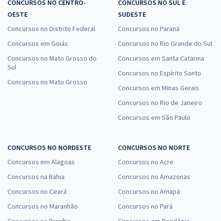
CONCURSOS NO CENTRO-
CONCURSOS NO SUL E
Comprar
OESTE
SUDESTE
Concursos no Distrito Federal
Concursos no Paraná
Concursos em Goiás
Concursos no Rio Grande do Sul
ALECE - Assembleia Legislativa do Estado do Ceará - Cargo 15:
Concursos no Mato Grosso do
Concursos em Santa Catarina
Sul
Analista Legislativo - Engenharia Civil (Pós-Edital)
Concursos no Espírito Santo
Concursos no Mato Grosso
R$ 383,04
à vista
Concursos em Minas Gerais
31,92
R$
ou 12x de
Concursos no Rio de Janeiro
Economize R$ 95,76 (-20%)
Concursos em São Paulo
Comprar
CONCURSOS NO NORDESTE
CONCURSOS NO NORTE
Concursos em Alagoas
Concursos no Acre
ALECE - Assembleia Legislativa do Estado do Ceará - Cargo 16:
Concursos na Bahia
Concursos no Amazonas
Analista Legislativo - Engenharia Elétrica (Pós-Edital)
Concursos no Ceará
Concursos no Amapá
R$ 383,04
à vista
31,92
R$
Concursos no Maranhão
Concursos no Pará
ou 12x de
Economize R$ 95,76 (-20%)
Concursos na Paraíba
Concursos em Rondônia