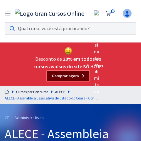
0
Assinatura Ilimitada 11
Acesso a todos os cursos. Teste grátis por 7 dias!
Assinatura OAB Até Passar
Acesso ilimitado a toda preparação para o Exame da
Desconto de
20% em todos os
Ordem, até você passar!
cursos avulsos do site SÓ HOJE!
Comprar agora
Residências Multiprofissionais
Preparação completa e intensiva para as principais
Cursos por Concurso
ALECE
residências em saúde do Brasil
ALECE - Assembleia Legislativa do Estado do Ceará - Conhecimentos Específicos para o Cargo 18: Analista Legislativo - Estatística (Pós-Edital)
Concursos
CE - Administrativas
Assinatura Ilimitada
ALECE - Assembleia
Cursos 20% OFF