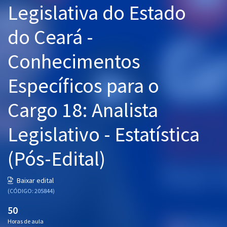
Legislativa do Estado
Pós
do Ceará -
Graduação
Conhecimentos
OAB
Específicos para o
Mentorias
Cargo 18: Analista
Questões grátis
Conteúdo gratuito
Legislativo - Estatística
Blog
(Pós-Edital)
Aprovados
Baixar edital
(CÓDIGO: 205844)
Atendimento
50
Horas de aula