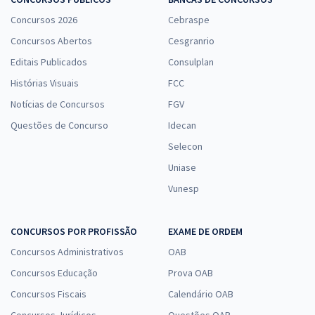
Concursos 2026
Cebraspe
Concursos Abertos
Cesgranrio
Editais Publicados
Consulplan
Histórias Visuais
FCC
Notícias de Concursos
FGV
Questões de Concurso
Idecan
Selecon
Uniase
Vunesp
CONCURSOS POR PROFISSÃO
EXAME DE ORDEM
Concursos Administrativos
OAB
Concursos Educação
Prova OAB
Concursos Fiscais
Calendário OAB
Concursos Jurídicos
Questões OAB