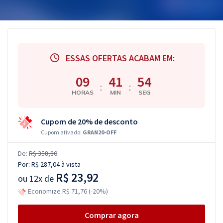
ESSAS OFERTAS ACABAM EM:
09
41
53
:
:
HORAS
MIN
SEG
Cupom de 20% de desconto
Cupom ativado:
GRAN20-OFF
De:
R$ 358,80
Por:
R$ 287,04
à vista
R$ 23,92
ou
12x de
Economize R$ 71,76 (-20%)
Comprar agora