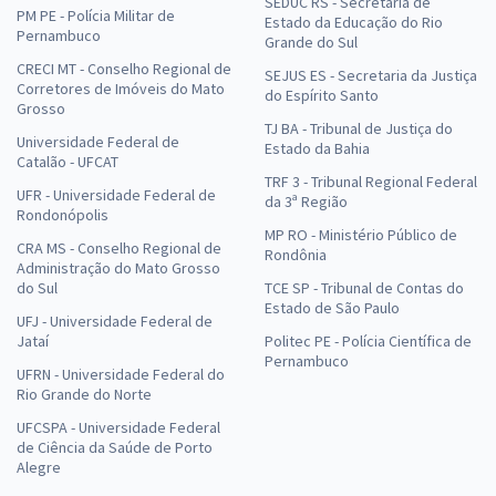
SEDUC RS - Secretaria de
PM PE - Polícia Militar de
Estado da Educação do Rio
Pernambuco
Grande do Sul
CRECI MT - Conselho Regional de
SEJUS ES - Secretaria da Justiça
Corretores de Imóveis do Mato
do Espírito Santo
Grosso
TJ BA - Tribunal de Justiça do
Universidade Federal de
Estado da Bahia
Catalão - UFCAT
TRF 3 - Tribunal Regional Federal
UFR - Universidade Federal de
da 3ª Região
Rondonópolis
MP RO - Ministério Público de
CRA MS - Conselho Regional de
Rondônia
Administração do Mato Grosso
do Sul
TCE SP - Tribunal de Contas do
Estado de São Paulo
UFJ - Universidade Federal de
Jataí
Politec PE - Polícia Científica de
Pernambuco
UFRN - Universidade Federal do
Rio Grande do Norte
UFCSPA - Universidade Federal
de Ciência da Saúde de Porto
Alegre