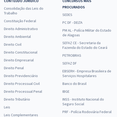
CONTEÚDO JURÍDICO
CONCURSOS MAIS
PROCURADOS
Consolidação das Leis do
Trabalho
SEDES
Constituição Federal
PC DF - DELTA
Direito Administrativo
PM AL - Polícia Militar do Estado
de Alagoas
Direito Ambiental
SEFAZ CE - Secretaria da
Direito Civil
Fazenda do Estado do Ceará
Direito Constitucional
PETROBRAS
Direito Empresarial
SEFAZ DF
Direito Penal
EBSERH - Empresa Brasileira de
Direito Previdenciário
Serviços Hospitalares
Direito Processual Civil
Banco do Brasil
Direito Processual Penal
IBGE
Direito Tributário
INSS - Instituto Nacional do
Seguro Social
Leis
PRF - Polícia Rodoviária Federal
Leis Complementares