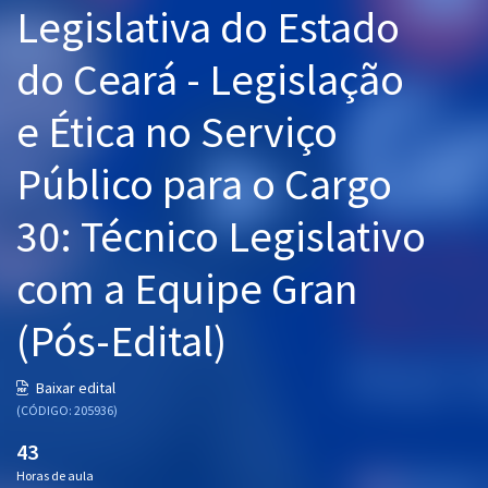
Legislativa do Estado
Pós
do Ceará - Legislação
Graduação
e Ética no Serviço
OAB
Público para o Cargo
Mentorias
30: Técnico Legislativo
Questões grátis
Conteúdo gratuito
com a Equipe Gran
Blog
(Pós-Edital)
Aprovados
Baixar edital
(CÓDIGO: 205936)
Atendimento
43
Horas de aula