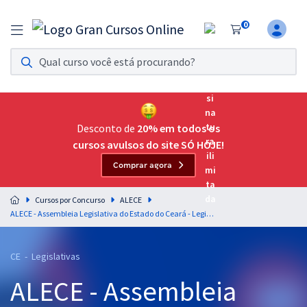
0
Assinatura Ilimitada 11
Acesso a todos os cursos. Teste grátis por 7 dias!
Assinatura OAB Até Passar
Acesso ilimitado a toda preparação para o Exame da
Desconto de
20% em todos os
Ordem, até você passar!
cursos avulsos do site SÓ HOJE!
Comprar agora
Residências Multiprofissionais
Preparação completa e intensiva para as principais
Cursos por Concurso
ALECE
residências em saúde do Brasil
ALECE - Assembleia Legislativa do Estado do Ceará - Legislação e Ética no Serviço Público para o Cargo 30: Técnico Legislativo com a Equipe Gran (Pós-Edital)
Concursos
CE - Legislativas
Assinatura Ilimitada
ALECE - Assembleia
Cursos 20% OFF