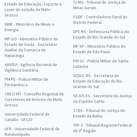
TJ MG - Tribunal de Justiça de
Estado de Educação, Esporte e
Minas Gerais
Lazer do estado de Mato
Grosso
CGDF - Controladoria Geral do
Distrito Federal
MME - Ministério de Minas e
Energia
DPE RS - Defensoria Pública do
Estado do Rio Grande do Sul
MP GO - Ministério Público do
Estado de Goiás - Secretário
MP SP - Ministério Público do
Auxiliar da Comarca de
Estado de São Paulo
Itapuranga
PM SC - Polícia Militar de Santa
ANVISA - Agência Nacional de
Catarina
Vigilância Sanitária
SEDUC RS - Secretaria de
PM PE - Polícia Militar de
Estado da Educação do Rio
Pernambuco
Grande do Sul
CRECI MT - Conselho Regional de
SEJUS ES - Secretaria da Justiça
Corretores de Imóveis do Mato
do Espírito Santo
Grosso
TJ BA - Tribunal de Justiça do
Universidade Federal de
Estado da Bahia
Catalão - UFCAT
TRF 3 - Tribunal Regional Federal
UFR - Universidade Federal de
da 3ª Região
Rondonópolis