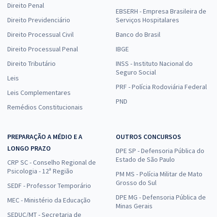
Direito Penal
EBSERH - Empresa Brasileira de
Direito Previdenciário
Serviços Hospitalares
Direito Processual Civil
Banco do Brasil
Direito Processual Penal
IBGE
Direito Tributário
INSS - Instituto Nacional do
Seguro Social
Leis
PRF - Polícia Rodoviária Federal
Leis Complementares
PND
Remédios Constitucionais
PREPARAÇÃO A MÉDIO E A
OUTROS CONCURSOS
LONGO PRAZO
DPE SP - Defensoria Pública do
Estado de São Paulo
CRP SC - Conselho Regional de
Psicologia - 12ª Região
PM MS - Polícia Militar de Mato
Grosso do Sul
SEDF - Professor Temporário
DPE MG - Defensoria Pública de
MEC - Ministério da Educação
Minas Gerais
SEDUC/MT - Secretaria de