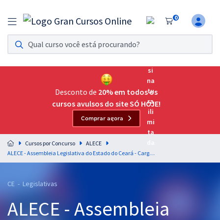
0
Assinatura Ilimitada 11
Acesso a todos os cursos. Teste grátis por 7 dias!
Assinatura OAB Até Passar
Acesso ilimitado a toda preparação para o Exame da
Desconto de
20% em todos os
Ordem, até você passar!
cursos avulsos do site SÓ HOJE!
Comprar agora
Residências Multiprofissionais
Preparação completa e intensiva para as principais
Cursos por Concurso
ALECE
residências em saúde do Brasil
ALECE - Assembleia Legislativa do Estado do Ceará - Cargo 25: Analista Legislativo – Pedagogia (Pós-Edital)
Concursos
CE - Legislativas
Assinatura Ilimitada
ALECE - Assembleia
Cursos 20% OFF