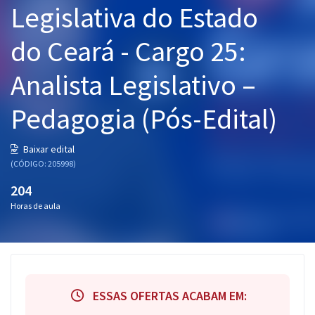
Legislativa do Estado
Pós
do Ceará - Cargo 25:
Graduação
Analista Legislativo –
OAB
Pedagogia (Pós-Edital)
Mentorias
Questões grátis
Baixar edital
(CÓDIGO: 205998)
Conteúdo gratuito
204
Blog
Horas de aula
Aprovados
Atendimento
ESSAS OFERTAS ACABAM EM: