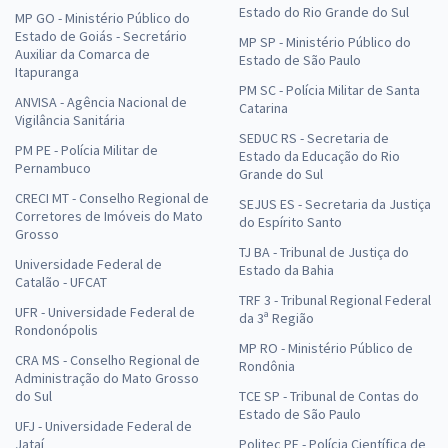
Estado do Rio Grande do Sul
MP GO - Ministério Público do
Estado de Goiás - Secretário
MP SP - Ministério Público do
Auxiliar da Comarca de
Estado de São Paulo
Itapuranga
PM SC - Polícia Militar de Santa
ANVISA - Agência Nacional de
Catarina
Vigilância Sanitária
SEDUC RS - Secretaria de
PM PE - Polícia Militar de
Estado da Educação do Rio
Pernambuco
Grande do Sul
CRECI MT - Conselho Regional de
SEJUS ES - Secretaria da Justiça
Corretores de Imóveis do Mato
do Espírito Santo
Grosso
TJ BA - Tribunal de Justiça do
Universidade Federal de
Estado da Bahia
Catalão - UFCAT
TRF 3 - Tribunal Regional Federal
UFR - Universidade Federal de
da 3ª Região
Rondonópolis
MP RO - Ministério Público de
CRA MS - Conselho Regional de
Rondônia
Administração do Mato Grosso
do Sul
TCE SP - Tribunal de Contas do
Estado de São Paulo
UFJ - Universidade Federal de
Jataí
Politec PE - Polícia Científica de