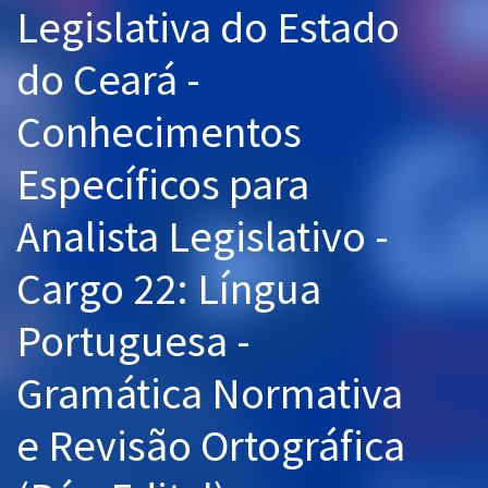
Legislativa do Estado
Pós
do Ceará -
Graduação
Conhecimentos
OAB
Específicos para
Mentorias
Analista Legislativo -
Questões grátis
Conteúdo gratuito
Cargo 22: Língua
Blog
Portuguesa -
Aprovados
Gramática Normativa
Atendimento
e Revisão Ortográfica