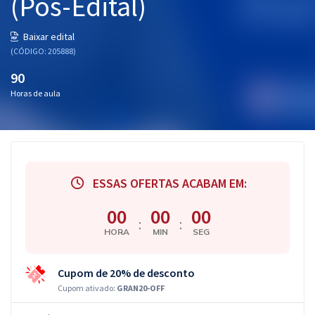
(Pós-Edital)
Baixar edital
(CÓDIGO: 205888)
90
Horas de aula
ESSAS OFERTAS ACABAM EM:
00
00
00
:
:
HORA
MIN
SEG
Cupom de 20% de desconto
Cupom ativado:
GRAN20-OFF