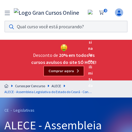
0
Assinatura Ilimitada 11
Acesso a todos os cursos. Teste grátis por 7 dias!
Assinatura OAB Até Passar
Acesso ilimitado a toda preparação para o Exame da
Desconto de
20% em todos os
Ordem, até você passar!
cursos avulsos do site SÓ HOJE!
Comprar agora
Residências Multiprofissionais
Preparação completa e intensiva para as principais
Cursos por Concurso
ALECE
residências em saúde do Brasil
ALECE - Assembleia Legislativa do Estado do Ceará - Conhecimentos Específicos para Analista Legislativo - Cargo 22: Língua Portuguesa - Gramática Normativa e Revisão Ortográfica (Pós-Edital)
Concursos
CE - Legislativas
Assinatura Ilimitada
ALECE - Assembleia
Cursos 20% OFF