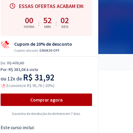
ESSAS OFERTAS ACABAM EM:
00
52
01
:
:
HORA
MIN
SEG
Cupom de 20% de desconto
Cupom ativado:
GRAN20-OFF
De:
R$ 478,80
Por:
R$ 383,04
à vista
R$ 31,92
ou
12x de
Economize R$ 95,76 (-20%)
Comprar agora
Garantia de devolução do dinheiro em 7 dias.
Este curso inclui: