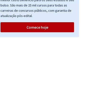
melhor custo benefício para os seus estudos e seu
bolso. São mais de 25 mil cursos para todas as
carreiras de concursos públicos, com garantia de
atualização pós-edital.
Comece hoje