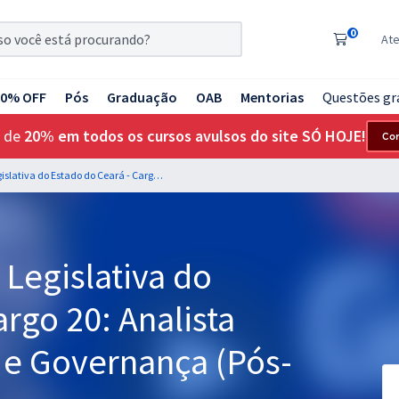
0
At
20% OFF
Pós
Graduação
OAB
Mentorias
Questões gr
 de
20% em todos os cursos avulsos do site SÓ HOJE!
Co
ALECE - Assembleia Legislativa do Estado do Ceará - Cargo 20: Analista Legislativo - Gestão e Governança (Pós-Edital)
Legislativa do
rgo 20: Analista
o e Governança (Pós-