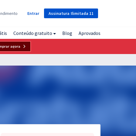
Assinatura
Ilimitada
11
endimento
Entrar
átis
Conteúdo gratuito
Blog
Aprovados
mprar agora