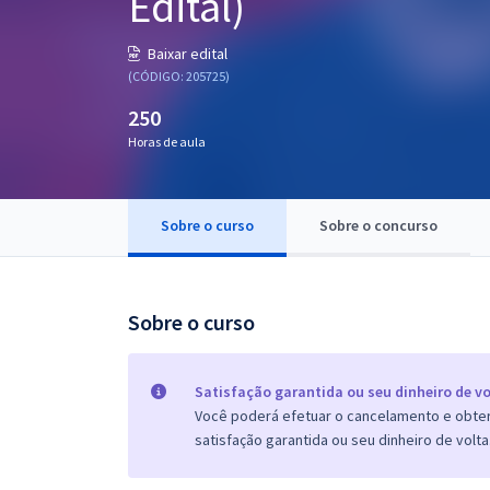
Edital)
Pós
Baixar edital
Graduação
(CÓDIGO: 205725)
250
OAB
Horas de aula
Mentorias
Sobre o curso
Sobre o concurso
Questões grátis
Conteúdo gratuito
Blog
Sobre o curso
Aprovados
Satisfação garantida ou seu dinheiro de vo
Você poderá efetuar o cancelamento e obter 
Atendimento
satisfação garantida ou seu dinheiro de volta