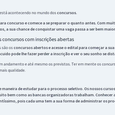
ue está acontecendo no mundo dos
concursos.
ara concurso e comece a se preparar o quanto antes. Com muita
os, a sua chance de conquistar uma vaga passa a ser bem maior
os concursos com inscrições abertas
s são os
concursos abertos e acesse o edital para começar a sua
ido pode lhe fazer perder a inscrição e ver o seu sonho se dis
 em andamento e até mesmo os previstos. Ter em mente os concurso
ais qualidade.
 maneira de estudar para o processo seletivo. Os nossos curso
uito bem como as bancas organizadoras trabalham. Conhecer a
tíssimo, pois cada uma tem a sua forma de administrar os proc