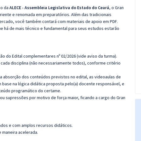
co da
ALECE - Assembleia Legislativa do Estado do Ceará
, o Gran
iente e renomada em preparatórios. Além das tradicionais
 mercado, você também contará com materiais de apoio em PDF.
e há de mais técnico e fundamental para seus estudos estarão
ção do Edital complementares nº 02/2026 (vide aviso da turma).
cada disciplina (não necessariamente todos), conforme critério
 a absorção dos conteúdos previstos no edital, as videoaulas de
 base na lógica didática proposta pelo(a) docente responsável, e
teúdo programático do certame.
ou supressões por motivo de força maior, ficando a cargo do Gran
ados e com amplos recursos didáticos.
de maneira acelerada.