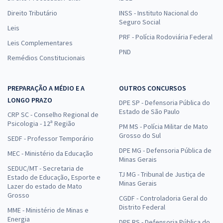
Direito Tributário
INSS - Instituto Nacional do
Seguro Social
Leis
PRF - Polícia Rodoviária Federal
Leis Complementares
PND
Remédios Constitucionais
PREPARAÇÃO A MÉDIO E A
OUTROS CONCURSOS
LONGO PRAZO
DPE SP - Defensoria Pública do
Estado de São Paulo
CRP SC - Conselho Regional de
Psicologia - 12ª Região
PM MS - Polícia Militar de Mato
Grosso do Sul
SEDF - Professor Temporário
DPE MG - Defensoria Pública de
MEC - Ministério da Educação
Minas Gerais
SEDUC/MT - Secretaria de
TJ MG - Tribunal de Justiça de
Estado de Educação, Esporte e
Minas Gerais
Lazer do estado de Mato
Grosso
CGDF - Controladoria Geral do
Distrito Federal
MME - Ministério de Minas e
Energia
DPE RS - Defensoria Pública do