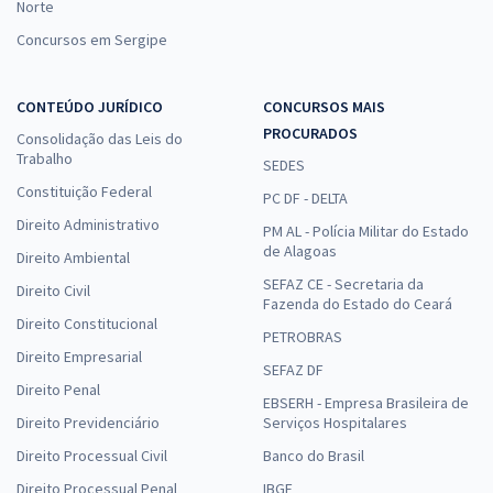
Norte
Concursos em Sergipe
CONTEÚDO JURÍDICO
CONCURSOS MAIS
PROCURADOS
Consolidação das Leis do
Trabalho
SEDES
Constituição Federal
PC DF - DELTA
Direito Administrativo
PM AL - Polícia Militar do Estado
de Alagoas
Direito Ambiental
SEFAZ CE - Secretaria da
Direito Civil
Fazenda do Estado do Ceará
Direito Constitucional
PETROBRAS
Direito Empresarial
SEFAZ DF
Direito Penal
EBSERH - Empresa Brasileira de
Direito Previdenciário
Serviços Hospitalares
Direito Processual Civil
Banco do Brasil
Direito Processual Penal
IBGE