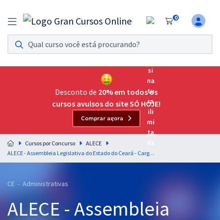
0
Assinatura Ilimitada 11
Acesso a todos os cursos. Teste grátis por 7 dias!
Assinatura OAB Até Passar
Acesso ilimitado a toda preparação para o Exame da
Desconto de
20% em todos os
Ordem, até você passar!
cursos avulsos do site SÓ HOJE!
Comprar agora
Residências Multiprofissionais
Preparação completa e intensiva para as principais
Cursos por Concurso
ALECE
residências em saúde do Brasil
ALECE - Assembleia Legislativa do Estado do Ceará - Cargo 18: Analista Legislativo - Estatística (Pós-Edital)
Concursos
CE - Administrativas
Assinatura Ilimitada
ALECE - Assembleia
Cursos 20% OFF