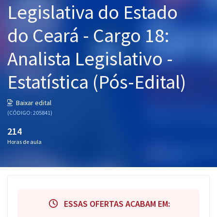
Legislativa do Estado
Pós
do Ceará - Cargo 18:
Graduação
Analista Legislativo -
OAB
Estatística (Pós-Edital)
Mentorias
Questões grátis
Baixar edital
(CÓDIGO: 205841)
Conteúdo gratuito
214
Blog
Horas de aula
Aprovados
Atendimento
ESSAS OFERTAS ACABAM EM: