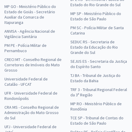
Estado do Rio Grande do Sul
MP GO - Ministério Público do
Estado de Goiás - Secretário
MP SP - Ministério Público do
Auxiliar da Comarca de
Estado de São Paulo
Itapuranga
PM SC - Polícia Militar de Santa
ANVISA - Agência Nacional de
Catarina
Vigilância Sanitária
SEDUC RS - Secretaria de
PM PE - Polícia Militar de
Estado da Educação do Rio
Pernambuco
Grande do Sul
CRECI MT - Conselho Regional de
SEJUS ES - Secretaria da Justiça
Corretores de Imóveis do Mato
do Espírito Santo
Grosso
TJ BA - Tribunal de Justiça do
Universidade Federal de
Estado da Bahia
Catalão - UFCAT
TRF 3 - Tribunal Regional Federal
UFR - Universidade Federal de
da 3ª Região
Rondonópolis
MP RO - Ministério Público de
CRA MS - Conselho Regional de
Rondônia
Administração do Mato Grosso
do Sul
TCE SP - Tribunal de Contas do
Estado de São Paulo
UFJ - Universidade Federal de
Jataí
Politec PE - Polícia Científica de