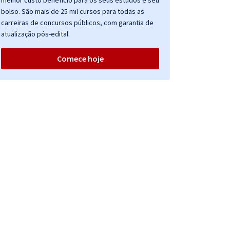
melhor custo benefício para os seus estudos e seu
bolso. São mais de 25 mil cursos para todas as
carreiras de concursos públicos, com garantia de
atualização pós-edital.
Comece hoje