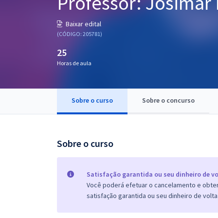
Professor: Josimar 
Pós
Baixar edital
Graduação
(CÓDIGO: 205781)
25
OAB
Horas de aula
Mentorias
Sobre o curso
Sobre o concurso
Questões grátis
Conteúdo gratuito
Blog
Sobre o curso
Aprovados
Satisfação garantida ou seu dinheiro de vo
Você poderá efetuar o cancelamento e obter 
Atendimento
satisfação garantida ou seu dinheiro de volta