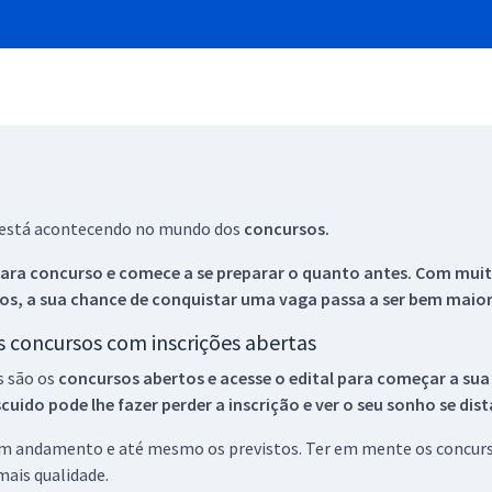
ue está acontecendo no mundo dos
concursos.
ara concurso e comece a se preparar o quanto antes. Com muita
os, a sua chance de conquistar uma vaga passa a ser bem maior
os concursos com inscrições abertas
s são os
concursos abertos e acesse o edital para começar a sua
ido pode lhe fazer perder a inscrição e ver o seu sonho se dis
 em andamento e até mesmo os previstos. Ter em mente os concurso
ais qualidade.