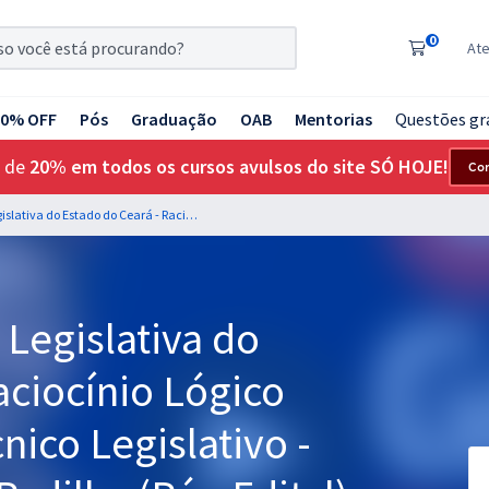
0
At
20% OFF
Pós
Graduação
OAB
Mentorias
Questões gr
 de
20% em todos os cursos avulsos do site SÓ HOJE!
Co
ALECE - Assembleia Legislativa do Estado do Ceará - Raciocínio Lógico para o Cargo 30: Técnico Legislativo - Professor: Josimar Padilha (Pós-Edital)
Legislativa do
aciocínio Lógico
nico Legislativo -