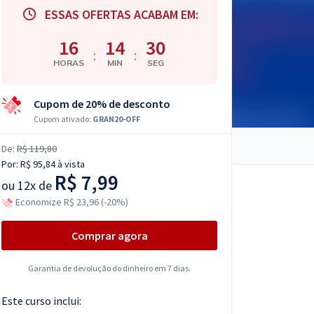
ESSAS OFERTAS ACABAM EM:
16
14
29
:
:
HORAS
MIN
SEG
Cupom de 20% de desconto
Cupom ativado:
GRAN20-OFF
De:
R$ 119,80
Por:
R$ 95,84
à vista
R$ 7,99
ou
12x de
Economize R$ 23,96 (-20%)
Comprar agora
Garantia de devolução do dinheiro em 7 dias.
Este curso inclui: