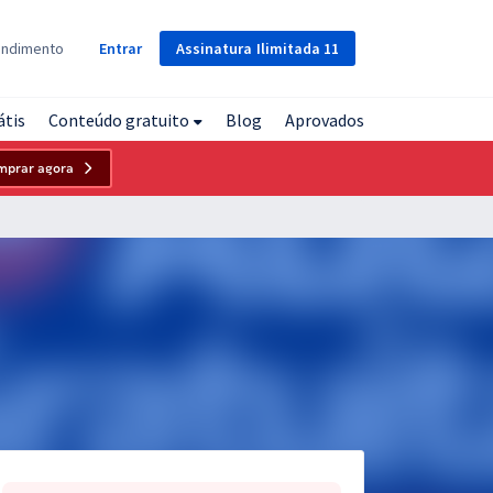
Assinatura
Ilimitada
11
endimento
Entrar
átis
Conteúdo gratuito
Blog
Aprovados
mprar agora