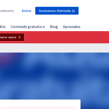
Assinatura
Ilimitada
11
endimento
Entrar
átis
Conteúdo gratuito
Blog
Aprovados
mprar agora