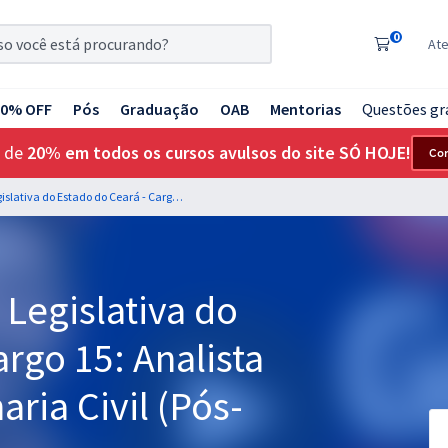
0
At
20% OFF
Pós
Graduação
OAB
Mentorias
Questões gr
 de
20% em todos os cursos avulsos do site SÓ HOJE!
Co
ALECE - Assembleia Legislativa do Estado do Ceará - Cargo 15: Analista Legislativo - Engenharia Civil (Pós-Edital)
Legislativa do
rgo 15: Analista
aria Civil (Pós-