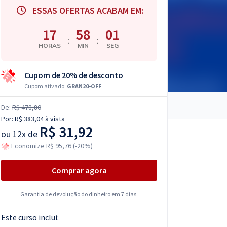
ESSAS OFERTAS ACABAM EM:
17
58
00
:
:
HORAS
MIN
SEG
Cupom de 20% de desconto
Cupom ativado:
GRAN20-OFF
De:
R$ 478,80
Por:
R$ 383,04
à vista
R$ 31,92
ou
12x de
Economize R$ 95,76 (-20%)
Comprar agora
Garantia de devolução do dinheiro em 7 dias.
Este curso inclui: