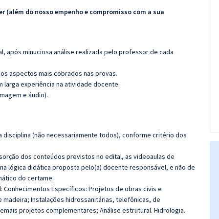
ecer (além do nosso empenho e compromisso com a sua
l, após minuciosa análise realizada pelo professor de cada
os aspectos mais cobrados nas provas.
m larga experiência na atividade docente.
imagem e áudio).
 disciplina (não necessariamente todos), conforme critério dos
bsorção dos conteúdos previstos no edital, as videoaulas de
a lógica didática proposta pelo(a) docente responsável, e não de
ático do certame.
l: Conhecimentos Específicos: Projetos de obras civis e
 madeira; Instalações hidrossanitárias, telefônicas, de
demais projetos complementares; Análise estrutural. Hidrologia.