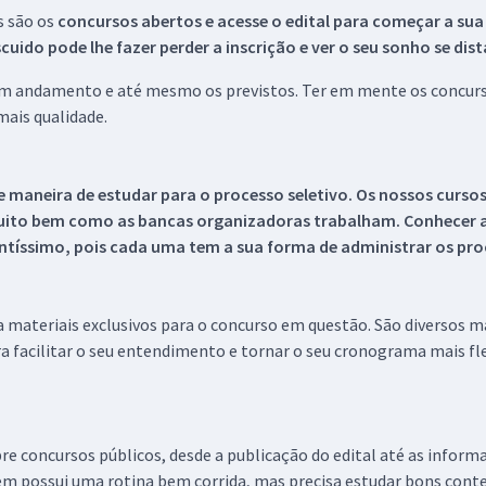
s são os
concursos abertos e acesse o edital para começar a sua
ido pode lhe fazer perder a inscrição e ver o seu sonho se dis
 em andamento e até mesmo os previstos. Ter em mente os concurso
ais qualidade.
 maneira de estudar para o processo seletivo. Os nossos curso
uito bem como as bancas organizadoras trabalham. Conhecer a
tíssimo, pois cada uma tem a sua forma de administrar os proc
 a materiais exclusivos para o concurso em questão. São diversos 
a facilitar o seu entendimento e tornar o seu cronograma mais fle
re concursos públicos, desde a publicação do edital até as inform
em possui uma rotina bem corrida, mas precisa estudar bons conte