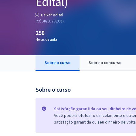
Edital)
Pós
Baixar edital
Graduação
(CÓDIGO: 206331)
258
OAB
Horas de aula
Mentorias
Sobre o curso
Sobre o concurso
Questões grátis
Conteúdo gratuito
Blog
Sobre o curso
Aprovados
Satisfação garantida ou seu dinheiro de vo
Você poderá efetuar o cancelamento e obter 
Atendimento
satisfação garantida ou seu dinheiro de volta