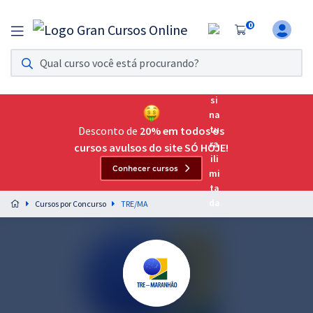
0
Assinatura Ilimitada 11
Acesso a todos os cursos. Teste grátis por 7 dias!
Assinatura OAB Até Passar
Acesso ilimitado a toda preparação para o Exame da
Desconto de
20% em todos os
Ordem, até você passar!
cursos avulsos do site SÓ HOJE!
Conhecer cursos
Residências Multiprofissionais
Preparação completa e intensiva para as principais
Cursos por Concurso
TRE/MA
residências em saúde do Brasil
Concursos
Assinatura Ilimitada
Cursos 20% OFF