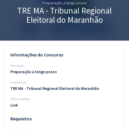
Preparação a longo prazo
Pós
TRE MA - Tribunal Regional
Graduação
Eleitoral do Maranhão
OAB
Mentorias
Informações do Concurso
Questões grátis
Situação
Conteúdo gratuito
Preparação a longo prazo
Instituição
Blog
TRE MA - Tribunal Regional Eleitoral do Maranhão
Aprovados
Último edital
Link
Atendimento
Requisitos