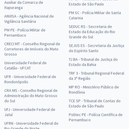
Auxiliar da Comarca de
Estado de São Paulo
Itapuranga
PM SC - Polícia Militar de Santa
ANVISA - Agência Nacional de
Catarina
Vigilância Sanitária
SEDUC RS - Secretaria de
PM PE - Polícia Militar de
Estado da Educação do Rio
Pernambuco
Grande do Sul
CRECI MT - Conselho Regional de
SEJUS ES - Secretaria da Justiça
Corretores de Imóveis do Mato
do Espírito Santo
Grosso
TJ BA - Tribunal de Justiça do
Universidade Federal de
Estado da Bahia
Catalão - UFCAT
TRF 3 - Tribunal Regional Federal
UFR - Universidade Federal de
da 3ª Região
Rondonópolis
MP RO - Ministério Público de
CRA MS - Conselho Regional de
Rondônia
Administração do Mato Grosso
do Sul
TCE SP - Tribunal de Contas do
Estado de São Paulo
UFJ - Universidade Federal de
Jataí
Politec PE - Polícia Científica de
Pernambuco
UFRN - Universidade Federal do
Rio Grande do Norte