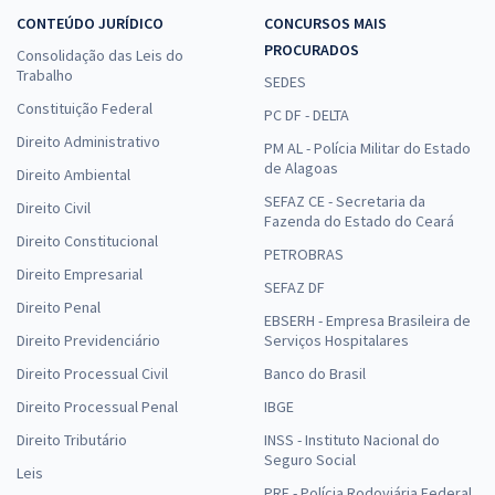
CONTEÚDO JURÍDICO
CONCURSOS MAIS
PROCURADOS
Consolidação das Leis do
Trabalho
SEDES
Constituição Federal
PC DF - DELTA
Direito Administrativo
PM AL - Polícia Militar do Estado
de Alagoas
Direito Ambiental
SEFAZ CE - Secretaria da
Direito Civil
Fazenda do Estado do Ceará
Direito Constitucional
PETROBRAS
Direito Empresarial
SEFAZ DF
Direito Penal
EBSERH - Empresa Brasileira de
Direito Previdenciário
Serviços Hospitalares
Direito Processual Civil
Banco do Brasil
Direito Processual Penal
IBGE
Direito Tributário
INSS - Instituto Nacional do
Seguro Social
Leis
PRF - Polícia Rodoviária Federal