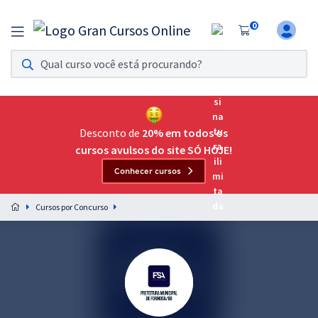
0
Assinatura Ilimitada 11
Acesso a todos os cursos. Teste grátis por 7 dias!
Assinatura OAB Até Passar
Acesso ilimitado a toda preparação para o Exame da
Desconto de
20% em todos os
Ordem, até você passar!
cursos avulsos do site SÓ HOJE!
Conhecer cursos
Residências Multiprofissionais
Preparação completa e intensiva para as principais
Cursos por Concurso
residências em saúde do Brasil
Concursos
Assinatura Ilimitada
Cursos 20% OFF