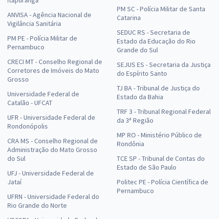
Itapuranga
PM SC - Polícia Militar de Santa
ANVISA - Agência Nacional de
Catarina
Vigilância Sanitária
SEDUC RS - Secretaria de
PM PE - Polícia Militar de
Estado da Educação do Rio
Pernambuco
Grande do Sul
CRECI MT - Conselho Regional de
SEJUS ES - Secretaria da Justiça
Corretores de Imóveis do Mato
do Espírito Santo
Grosso
TJ BA - Tribunal de Justiça do
Universidade Federal de
Estado da Bahia
Catalão - UFCAT
TRF 3 - Tribunal Regional Federal
UFR - Universidade Federal de
da 3ª Região
Rondonópolis
MP RO - Ministério Público de
CRA MS - Conselho Regional de
Rondônia
Administração do Mato Grosso
do Sul
TCE SP - Tribunal de Contas do
Estado de São Paulo
UFJ - Universidade Federal de
Jataí
Politec PE - Polícia Científica de
Pernambuco
UFRN - Universidade Federal do
Rio Grande do Norte