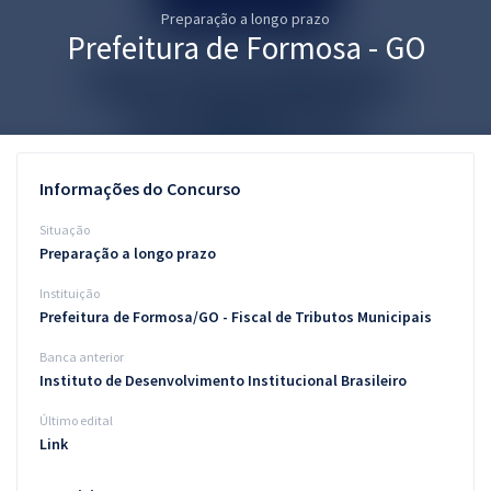
Preparação a longo prazo
Pós
Prefeitura de Formosa - GO
Graduação
OAB
Mentorias
Informações do Concurso
Questões grátis
Situação
Preparação a longo prazo
Conteúdo gratuito
Instituição
Blog
Prefeitura de Formosa/GO - Fiscal de Tributos Municipais
Aprovados
Banca anterior
Instituto de Desenvolvimento Institucional Brasileiro
Atendimento
Último edital
Link