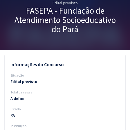
Edital previsto
Pós
FASEPA - Fundação de
Graduação
Atendimento Socioeducativo
do Pará
OAB
Mentorias
Questões grátis
Informações do Concurso
Conteúdo gratuito
Situação
Edital previsto
Blog
Total de vagas
Aprovados
A definir
Estado
Atendimento
PA
Instituição