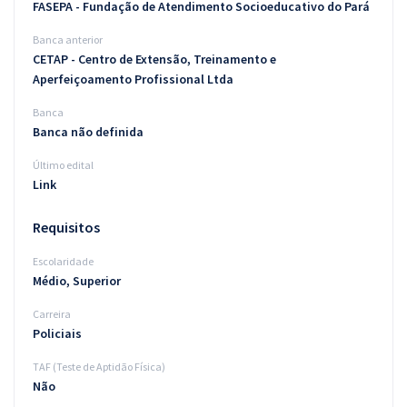
FASEPA - Fundação de Atendimento Socioeducativo do Pará
Banca anterior
CETAP - Centro de Extensão, Treinamento e
Aperfeiçoamento Profissional Ltda
Banca
Banca não definida
Último edital
Link
Requisitos
Escolaridade
Médio, Superior
Carreira
Policiais
TAF (Teste de Aptidão Física)
Não