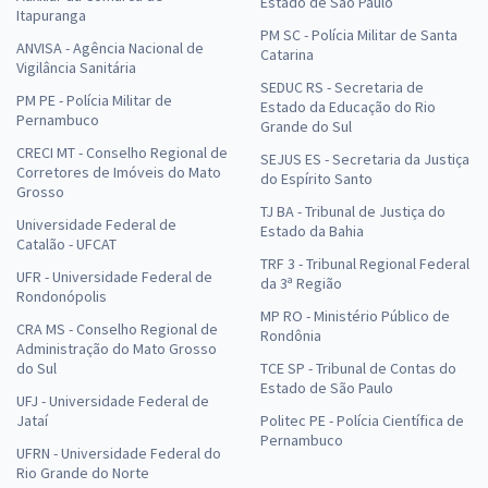
Estado de São Paulo
Itapuranga
PM SC - Polícia Militar de Santa
ANVISA - Agência Nacional de
Catarina
Vigilância Sanitária
SEDUC RS - Secretaria de
PM PE - Polícia Militar de
Estado da Educação do Rio
Pernambuco
Grande do Sul
CRECI MT - Conselho Regional de
SEJUS ES - Secretaria da Justiça
Corretores de Imóveis do Mato
do Espírito Santo
Grosso
TJ BA - Tribunal de Justiça do
Universidade Federal de
Estado da Bahia
Catalão - UFCAT
TRF 3 - Tribunal Regional Federal
UFR - Universidade Federal de
da 3ª Região
Rondonópolis
MP RO - Ministério Público de
CRA MS - Conselho Regional de
Rondônia
Administração do Mato Grosso
do Sul
TCE SP - Tribunal de Contas do
Estado de São Paulo
UFJ - Universidade Federal de
Jataí
Politec PE - Polícia Científica de
Pernambuco
UFRN - Universidade Federal do
Rio Grande do Norte