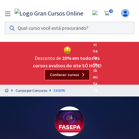
0
Assinatura Ilimitada 11
Acesso a todos os cursos. Teste grátis por 7 dias!
Assinatura OAB Até Passar
Acesso ilimitado a toda preparação para o Exame da
Desconto de
20% em todos os
Ordem, até você passar!
cursos avulsos do site SÓ HOJE!
Conhecer cursos
Residências Multiprofissionais
Preparação completa e intensiva para as principais
Cursos por Concurso
FASEPA
residências em saúde do Brasil
Concursos
Assinatura Ilimitada
Cursos 20% OFF