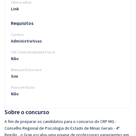
Último edital
Link
Requisitos
Carreira
Administrativas
TAF (Teste de Aptidão Física)
Não
Redação Discursiva
Sim
Prova de títulos
Não
Sobre o concurso
A fim de preparar os candidatos para o concurso do CRP MG -
Conselho Regional de Psicologia do Estado de Minas Gerais - 4ª
Região , o Gran escalou uma equipe de professores experientes em