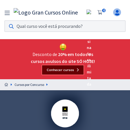
0
Assinatura Ilimitada 11
Acesso a todos os cursos. Teste grátis por 7 dias!
Assinatura OAB Até Passar
Acesso ilimitado a toda preparação para o Exame da
Desconto de
20% em todos os
Ordem, até você passar!
cursos avulsos do site SÓ HOJE!
Conhecer cursos
Residências Multiprofissionais
Preparação completa e intensiva para as principais
Cursos por Concurso
residências em saúde do Brasil
Concursos
Assinatura Ilimitada
Cursos 20% OFF