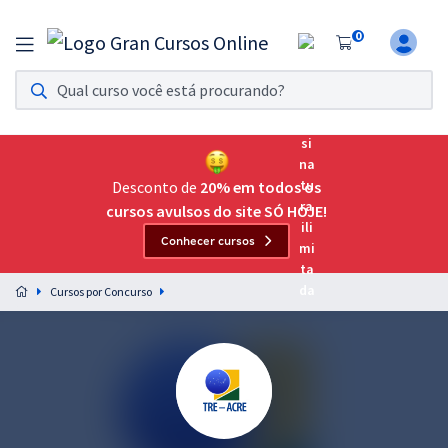
0
Assinatura Ilimitada 11
Acesso a todos os cursos. Teste grátis por 7 dias!
Assinatura OAB Até Passar
Acesso ilimitado a toda preparação para o Exame da
Desconto de
20% em todos os
Ordem, até você passar!
cursos avulsos do site SÓ HOJE!
Conhecer cursos
Residências Multiprofissionais
Preparação completa e intensiva para as principais
Cursos por Concurso
residências em saúde do Brasil
Concursos
Assinatura Ilimitada
Cursos 20% OFF