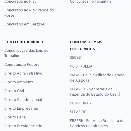
Concursos no Piauí
Concursos no Tocantins
Concursos no Rio Grande do
Norte
Concursos em Sergipe
CONTEÚDO JURÍDICO
CONCURSOS MAIS
PROCURADOS
Consolidação das Leis do
Trabalho
SEDES
Constituição Federal
PC DF - DELTA
Direito Administrativo
PM AL - Polícia Militar do Estado
de Alagoas
Direito Ambiental
SEFAZ CE - Secretaria da
Direito Civil
Fazenda do Estado do Ceará
Direito Constitucional
PETROBRAS
Direito Empresarial
SEFAZ DF
Direito Penal
EBSERH - Empresa Brasileira de
Direito Previdenciário
Serviços Hospitalares