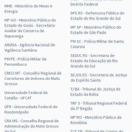
Distrito Federal
MME - Ministério de Minas e
Energia
DPE RS - Defensoria Pública do
Estado do Rio Grande do Sul
MP GO - Ministério Público do
Estado de Goiás - Secretário
MP SP - Ministério Público do
Auxiliar da Comarca de
Estado de São Paulo
Itapuranga
PM SC - Polícia Militar de Santa
ANVISA - Agência Nacional de
Catarina
Vigilância Sanitária
SEDUC RS - Secretaria de
PM PE - Polícia Militar de
Estado da Educação do Rio
Pernambuco
Grande do Sul
CRECI MT - Conselho Regional de
SEJUS ES - Secretaria da Justiça
Corretores de Imóveis do Mato
do Espírito Santo
Grosso
TJ BA - Tribunal de Justiça do
Universidade Federal de
Estado da Bahia
Catalão - UFCAT
TRF 3 - Tribunal Regional Federal
UFR - Universidade Federal de
da 3ª Região
Rondonópolis
MP RO - Ministério Público de
CRA MS - Conselho Regional de
Rondônia
Administração do Mato Grosso
do Sul
TCE SP - Tribunal de Contas do