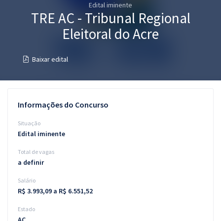
Edital iminente
Pós
TRE AC - Tribunal Regional
Graduação
Eleitoral do Acre
OAB
Baixar edital
Mentorias
Questões grátis
Informações do Concurso
Conteúdo gratuito
Situação
Edital iminente
Blog
Total de vagas
Aprovados
a definir
Salário
Atendimento
R$ 3.993,09 a R$ 6.551,52
Estado
AC