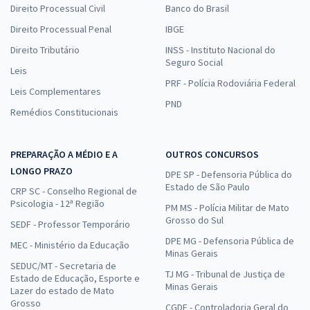
Direito Processual Civil
Banco do Brasil
Direito Processual Penal
IBGE
Direito Tributário
INSS - Instituto Nacional do
Seguro Social
Leis
PRF - Polícia Rodoviária Federal
Leis Complementares
PND
Remédios Constitucionais
PREPARAÇÃO A MÉDIO E A
OUTROS CONCURSOS
LONGO PRAZO
DPE SP - Defensoria Pública do
Estado de São Paulo
CRP SC - Conselho Regional de
Psicologia - 12ª Região
PM MS - Polícia Militar de Mato
Grosso do Sul
SEDF - Professor Temporário
DPE MG - Defensoria Pública de
MEC - Ministério da Educação
Minas Gerais
SEDUC/MT - Secretaria de
TJ MG - Tribunal de Justiça de
Estado de Educação, Esporte e
Minas Gerais
Lazer do estado de Mato
Grosso
CGDF - Controladoria Geral do