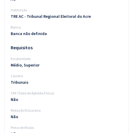
Instituição
TRE AC - Tribunal Regional Eleitoral do Acre
Banca
Banca não definida
Requisitos
Escolaridade
Médio, Superior
Carreira
Tribunais
TAF (Teste de Aptidão Física)
Não
Redação Discursiva
Não
Prova de títulos