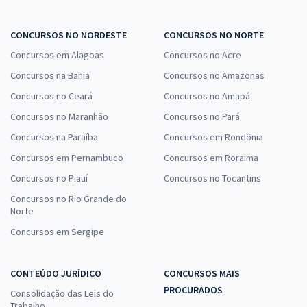
SESA PR - Secretaria de Saúde do Estado do Paraná -
Conhecimentos Específicos para o Cargo de Nutricionista
CONCURSOS NO NORDESTE
CONCURSOS NO NORTE
R$ 479,92
à vista
Concursos em Alagoas
Concursos no Acre
39,99
R$
ou 12x de
Concursos na Bahia
Economize R$ 119,98 (-20%)
Concursos no Amazonas
Concursos no Ceará
Concursos no Amapá
Comprar
Concursos no Maranhão
Concursos no Pará
Concursos na Paraíba
Concursos em Rondônia
Concursos em Pernambuco
Concursos em Roraima
SESA PR - Secretaria de Saúde do Estado do Paraná -
Concursos no Piauí
Conhecimentos Específicos Para o Cargo Assistente Social com a
Concursos no Tocantins
Equipe Gran
Concursos no Rio Grande do
Norte
R$ 306,24
à vista
25,52
R$
ou 12x de
Concursos em Sergipe
Economize R$ 76,56 (-20%)
Comprar
CONTEÚDO JURÍDICO
CONCURSOS MAIS
PROCURADOS
Consolidação das Leis do
Trabalho