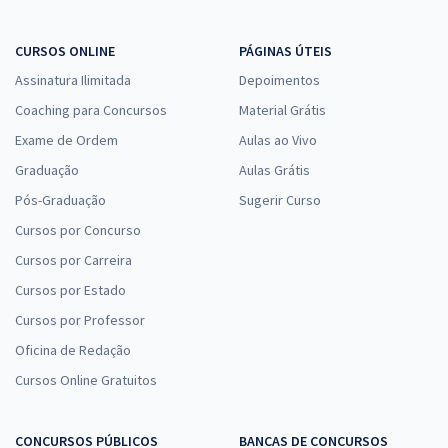
R$ 263,84
à vista
21,99
R$
ou 12x de
Economize R$ 65,96 (-20%)
CURSOS ONLINE
PÁGINAS ÚTEIS
Assinatura Ilimitada
Depoimentos
Comprar
Coaching para Concursos
Material Grátis
Exame de Ordem
Aulas ao Vivo
Graduação
Aulas Grátis
SESA PR - Secretaria de Saúde do Estado do Paraná -
Conhecimentos Comuns às Funções do Cargo de Promotor de
Pós-Graduação
Sugerir Curso
Saúde Profissional
Cursos por Concurso
R$ 247,84
à vista
Cursos por Carreira
20,65
R$
ou 12x de
Cursos por Estado
Economize R$ 61,96 (-20%)
Cursos por Professor
Comprar
Oficina de Redação
Cursos Online Gratuitos
SESA PR - Secretaria de Saúde do Estado do Paraná -
CONCURSOS PÚBLICOS
BANCAS DE CONCURSOS
Conhecimentos Comuns às Funções do Cargo de Promotor de