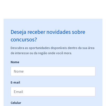
Enfermagem
R$ 354,24
à vista
29,52
R$
ou 12x de
Economize R$ 88,56 (-20%)
Deseja receber novidades sobre
Comprar
concursos?
Descubra as oportunidades disponíveis dentro da sua área
SESA PR - Secretaria de Saúde do Estado do Paraná - Psicólogo
de interesse ou da região onde você mora.
R$ 479,92
à vista
Nome
39,99
R$
ou 12x de
Economize R$ 119,98 (-20%)
Comprar
E-mail
SESA PR - Secretaria de Saúde do Estado do Paraná - Assistente
Celular