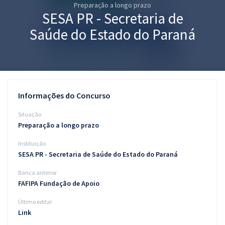
Preparação a longo prazo
Pós
SESA PR - Secretaria de
Graduação
Saúde do Estado do Paraná
OAB
Mentorias
Informações do Concurso
Questões grátis
Situação
Conteúdo gratuito
Preparação a longo prazo
Instituição
Blog
SESA PR - Secretaria de Saúde do Estado do Paraná
Aprovados
Banca anterior
FAFIPA Fundação de Apoio
Atendimento
Último edital
Link