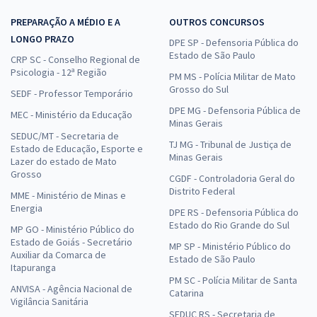
PREPARAÇÃO A MÉDIO E A
OUTROS CONCURSOS
LONGO PRAZO
DPE SP - Defensoria Pública do
SESA PR - Secretaria de Saúde do Estado do Paraná - Odontólogo
Estado de São Paulo
CRP SC - Conselho Regional de
R$ 399,92
à vista
Psicologia - 12ª Região
PM MS - Polícia Militar de Mato
33,33
R$
ou 12x de
Grosso do Sul
SEDF - Professor Temporário
Economize R$ 99,98 (-20%)
DPE MG - Defensoria Pública de
MEC - Ministério da Educação
Minas Gerais
Comprar
SEDUC/MT - Secretaria de
TJ MG - Tribunal de Justiça de
Estado de Educação, Esporte e
Minas Gerais
Lazer do estado de Mato
Grosso
CGDF - Controladoria Geral do
Distrito Federal
SESA PR - Secretaria de Saúde do Estado do Paraná -
MME - Ministério de Minas e
Energia
Conhecimentos Específicos para o Cargo de Odontólogo
DPE RS - Defensoria Pública do
Estado do Rio Grande do Sul
MP GO - Ministério Público do
R$ 399,92
à vista
Estado de Goiás - Secretário
33,33
R$
MP SP - Ministério Público do
ou 12x de
Auxiliar da Comarca de
Estado de São Paulo
Economize R$ 99,98 (-20%)
Itapuranga
PM SC - Polícia Militar de Santa
Comprar
ANVISA - Agência Nacional de
Catarina
Vigilância Sanitária
SEDUC RS - Secretaria de