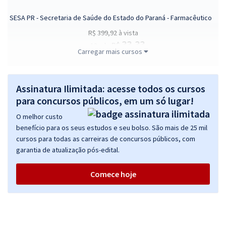
SESA PR - Secretaria de Saúde do Estado do Paraná - Farmacêutico
R$ 399,92
à vista
33,33
R$
ou 12x de
Carregar mais cursos
Economize R$ 99,98 (-20%)
Comprar
Assinatura Ilimitada: acesse todos os cursos
para concursos públicos, em um só lugar!
O melhor custo
SESA PR - Secretaria de Saúde do Estado do Paraná - Biomédico
benefício para os seus estudos e seu bolso. São mais de 25 mil
R$ 399,92
à vista
cursos para todas as carreiras de concursos públicos, com
33,33
R$
ou 12x de
garantia de atualização pós-edital.
Economize R$ 99,98 (-20%)
Comece hoje
Comprar
SESA PR - Secretaria de Saúde do Estado do Paraná - Técnico em