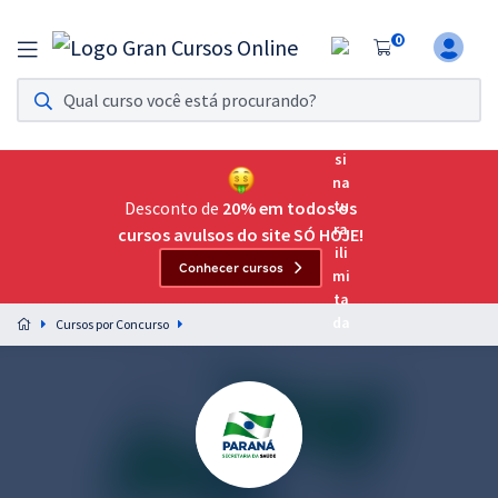
0
Assinatura Ilimitada 11
Acesso a todos os cursos. Teste grátis por 7 dias!
Assinatura OAB Até Passar
Acesso ilimitado a toda preparação para o Exame da
Desconto de
20% em todos os
Ordem, até você passar!
cursos avulsos do site SÓ HOJE!
Conhecer cursos
Residências Multiprofissionais
Preparação completa e intensiva para as principais
Cursos por Concurso
residências em saúde do Brasil
Concursos
Assinatura Ilimitada
Cursos 20% OFF