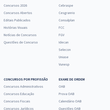
Saúde Execução
Concursos 2026
Cebraspe
R$ 247,84
à vista
Concursos Abertos
Cesgranrio
20,65
R$
ou 12x de
Editais Publicados
Consulplan
Economize R$ 61,96 (-20%)
Histórias Visuais
FCC
Comprar
Notícias de Concursos
FGV
Questões de Concurso
Idecan
Selecon
SESA PR - Secretaria de Saúde do Estado do Paraná - Analista de
Uniase
Sistemas
Vunesp
R$ 407,84
à vista
33,99
R$
ou 12x de
CONCURSOS POR PROFISSÃO
EXAME DE ORDEM
Economize R$ 101,96 (-20%)
Concursos Administrativos
OAB
Comprar
Concursos Educação
Prova OAB
Concursos Fiscais
Calendário OAB
Concursos Jurídicos
Questões OAB