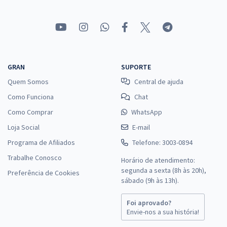
39,99
R$
ou 12x de
Economize R$ 119,98 (-20%)
Comprar
GRAN
SUPORTE
Quem Somos
Central de ajuda
SESA PR - Secretaria de Saúde do Estado do Paraná - Contador
Como Funciona
Chat
(Módulo Especial)
Como Comprar
WhatsApp
R$ 287,84
à vista
23,99
R$
ou 12x de
Loja Social
E-mail
Economize R$ 71,96 (-20%)
Programa de Afiliados
Telefone: 3003-0894
Comprar
Trabalhe Conosco
Horário de atendimento:
segunda a sexta (8h às 20h),
Preferência de Cookies
sábado (9h às 13h).
SESA PR - Secretaria de Saúde do Estado do Paraná -
Foi aprovado?
Envie-nos a sua história!
Conhecimentos Específicos para Administrador