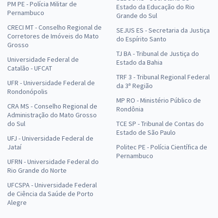
PM PE - Polícia Militar de
Estado da Educação do Rio
Pernambuco
Grande do Sul
SESA PR - Secretaria de Saúde do Estado do Paraná - Engenheiro
CRECI MT - Conselho Regional de
SEJUS ES - Secretaria da Justiça
Civil (Pós-Edital)
Corretores de Imóveis do Mato
do Espírito Santo
Grosso
R$ 399,92
à vista
TJ BA - Tribunal de Justiça do
Universidade Federal de
33,33
R$
ou 12x de
Estado da Bahia
Catalão - UFCAT
Economize R$ 99,98 (-20%)
TRF 3 - Tribunal Regional Federal
UFR - Universidade Federal de
da 3ª Região
Comprar
Rondonópolis
MP RO - Ministério Público de
CRA MS - Conselho Regional de
Rondônia
Administração do Mato Grosso
do Sul
TCE SP - Tribunal de Contas do
Estado de São Paulo
SESA PR - Secretaria de Saúde do Estado do Paraná - Engenheiro
UFJ - Universidade Federal de
Eletricista (Pós-Edital)
Jataí
Politec PE - Polícia Científica de
Pernambuco
R$ 399,92
à vista
UFRN - Universidade Federal do
33,33
Rio Grande do Norte
R$
ou 12x de
Economize R$ 99,98 (-20%)
UFCSPA - Universidade Federal
de Ciência da Saúde de Porto
Comprar
Alegre