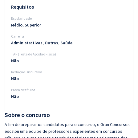
Requisitos
Escolaridade
Médio, Superior
Carreira
Administrativas, Outras, Saúde
TAF (Teste de Aptidão Física)
Não
Redação Discursiva
Não
Prova de títulos
Não
Sobre o concurso
A fim de preparar os candidatos para o concurso, o Gran Concursos
escalou uma equipe de professores experientes em concursos