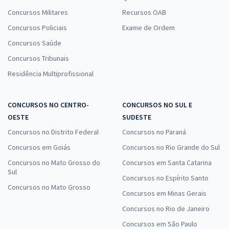
SESA PR - Secretaria de Saúde do Estado do Paraná - Técnico de
Concursos Militares
Recursos OAB
Laboratório
Concursos Policiais
Exame de Ordem
R$ 319,92
à vista
26,66
R$
ou 12x de
Concursos Saúde
Economize R$ 79,98 (-20%)
Concursos Tribunais
Comprar
Residência Multiprofissional
CONCURSOS NO CENTRO-
CONCURSOS NO SUL E
OESTE
SUDESTE
SESA PR - Secretaria de Saúde do Estado do Paraná - Técnico em
Segurança do Trabalho
Concursos no Distrito Federal
Concursos no Paraná
R$ 295,84
à vista
Concursos em Goiás
Concursos no Rio Grande do Sul
24,65
R$
ou 12x de
Concursos no Mato Grosso do
Concursos em Santa Catarina
Economize R$ 73,96 (-20%)
Sul
Concursos no Espírito Santo
Concursos no Mato Grosso
Comprar
Concursos em Minas Gerais
Concursos no Rio de Janeiro
Concursos em São Paulo