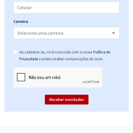
Social
R$ 479,92
à vista
39,99
R$
ou 12x de
Carreira
Economize R$ 119,98 (-20%)
Comprar
Ao cadastrar-se, você concorda com a nossa
Política de
.
Privacidade
e aceita receber comunicações do Gran
SESA PR - Secretaria de Saúde do Estado do Paraná - Nutricionista
R$ 479,92
à vista
39,99
R$
ou 12x de
Economize R$ 119,98 (-20%)
Comprar
Receber novidades
SESA PR - Secretaria de Saúde do Estado do Paraná - Fisioterapeuta
R$ 479,92
à vista