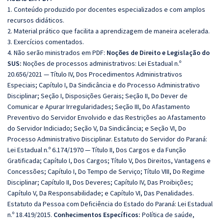
1. Conteúdo produzido por docentes especializados e com amplos
recursos didáticos.
2. Material prático que facilita a aprendizagem de maneira acelerada.
3. Exercícios comentados.
4. Não serão ministrados em PDF:
Noções de Direito e Legislação do
SUS:
Noções de processos administrativos: Lei Estadual n.º
20.656/2021 — Título IV, Dos Procedimentos Administrativos
Especiais; Capítulo I, Da Sindicância e do Processo Administrativo
Disciplinar; Seção I, Disposições Gerais; Seção II, Do Dever de
Comunicar e Apurar Irregularidades; Seção III, Do Afastamento
Preventivo do Servidor Envolvido e das Restrições ao Afastamento
do Servidor Indiciado; Seção V, Da Sindicância; e Seção VI, Do
Processo Administrativo Disciplinar. Estatuto do Servidor do Paraná:
Lei Estadual n.º 6.174/1970 — Título II, Dos Cargos e da Função
Gratificada; Capítulo I, Dos Cargos; Título V, Dos Direitos, Vantagens e
Concessões; Capítulo I, Do Tempo de Serviço; Título VIII, Do Regime
Disciplinar; Capítulo II, Dos Deveres; Capítulo IV, Das Proibições;
Capítulo V, Da Responsabilidade; e Capítulo VI, Das Penalidades.
Estatuto da Pessoa com Deficiência do Estado do Paraná: Lei Estadual
n.º 18.419/2015.
Conhecimentos Específicos:
Política de saúde,