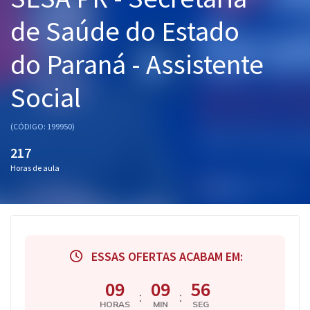
Pós
de Saúde do Estado
Graduação
do Paraná - Assistente
OAB
Social
Mentorias
(CÓDIGO: 199950)
Questões grátis
217
Horas de aula
Conteúdo gratuito
Blog
Aprovados
ESSAS OFERTAS ACABAM EM:
Atendimento
09
09
55
:
:
HORAS
MIN
SEG