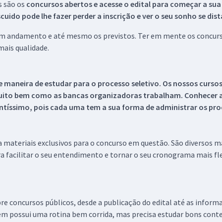
s são os
concursos abertos e acesse o edital para começar a sua
ido pode lhe fazer perder a inscrição e ver o seu sonho se dis
 em andamento e até mesmo os previstos. Ter em mente os concurso
ais qualidade.
 maneira de estudar para o processo seletivo. Os nossos curso
uito bem como as bancas organizadoras trabalham. Conhecer a
tíssimo, pois cada uma tem a sua forma de administrar os proc
 a materiais exclusivos para o concurso em questão. São diversos 
a facilitar o seu entendimento e tornar o seu cronograma mais fle
re concursos públicos, desde a publicação do edital até as inform
em possui uma rotina bem corrida, mas precisa estudar bons conte