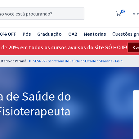
0
At
20% OFF
Pós
Graduação
OAB
Mentorias
Questões gr
 de
20% em todos os cursos avulsos do site SÓ HOJE!
Co
 Estado do Paraná
SESA PR - Secretaria de Saúde do Estado do Paraná - Fisioterapeuta
ia de Saúde do
Fisioterapeuta