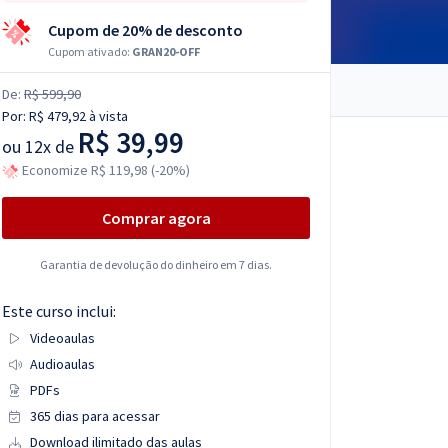
Cupom de 20% de desconto
Cupom ativado:
GRAN20-OFF
De:
R$ 599,90
Por:
R$ 479,92
à vista
R$ 39,99
ou
12x de
Economize R$ 119,98 (-20%)
Comprar agora
Garantia de devolução do dinheiro em 7 dias.
Este curso inclui:
Videoaulas
Audioaulas
PDFs
365 dias para acessar
Download ilimitado das aulas