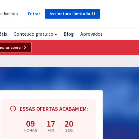
Assinatura
Ilimitada
11
endimento
Entrar
átis
Conteúdo gratuito
Blog
Aprovados
mprar agora
ESSAS OFERTAS ACABAM EM:
09
17
19
:
:
HORAS
MIN
SEG