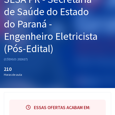
Pós
de Saúde do Estado
Graduação
do Paraná -
OAB
Engenheiro Eletricista
Mentorias
(Pós-Edital)
Questões grátis
(CÓDIGO: 202617)
Conteúdo gratuito
210
Blog
Horas de aula
Aprovados
Atendimento
ESSAS OFERTAS ACABAM EM: