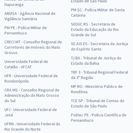
Estado de São Paulo
Itapuranga
PM SC - Polícia Militar de Santa
ANVISA - Agência Nacional de
Catarina
Vigilância Sanitária
SEDUC RS - Secretaria de
PM PE - Polícia Militar de
Estado da Educação do Rio
Pernambuco
Grande do Sul
CRECI MT - Conselho Regional de
SEJUS ES - Secretaria da Justiça
Corretores de Imóveis do Mato
do Espírito Santo
Grosso
TJ BA - Tribunal de Justiça do
Universidade Federal de
Estado da Bahia
Catalão - UFCAT
TRF 3 - Tribunal Regional Federal
UFR - Universidade Federal de
da 3ª Região
Rondonópolis
MP RO - Ministério Público de
CRA MS - Conselho Regional de
Rondônia
Administração do Mato Grosso
do Sul
TCE SP - Tribunal de Contas do
Estado de São Paulo
UFJ - Universidade Federal de
Jataí
Politec PE - Polícia Científica de
Pernambuco
UFRN - Universidade Federal do
Rio Grande do Norte