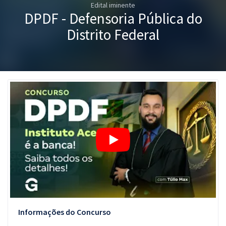
Edital iminente
Pós
DPDF - Defensoria Pública do
Graduação
Distrito Federal
OAB
Mentorias
Questões grátis
Conteúdo gratuito
Blog
Aprovados
Atendimento
Informações do Concurso