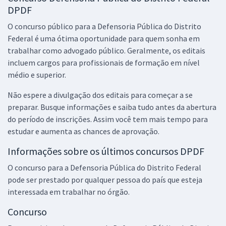
33,33
R$
ou 12x de
DPDF
Economize R$ 99,98 (-20%)
O concurso público para a Defensoria Pública do Distrito
Comprar
Federal é uma ótima oportunidade para quem sonha em
trabalhar como advogado público. Geralmente, os editais
incluem cargos para profissionais de formação em nível
médio e superior.
Mentoria Defensoria Pública do DF (Analista de Apoio à Assistência
Não espere a divulgação dos editais para começar a se
Judiciária) - com Cris Capita
preparar. Busque informações e saiba tudo antes da abertura
66,42
R$
12x de
do período de inscrições. Assim você tem mais tempo para
ou R$ 797,00 à vista
estudar e aumenta as chances de aprovação.
Comprar
Informações sobre os últimos concursos DPDF
O concurso para a Defensoria Pública do Distrito Federal
pode ser prestado por qualquer pessoa do país que esteja
DPDF - Defensora Pública do Distrito Federal - Analista de Apoio à
interessada em trabalhar no órgão.
Assistência Judiciária - Especialidade: Administração
Concurso
R$ 439,20
à vista
36,60
R$
ou 12x de