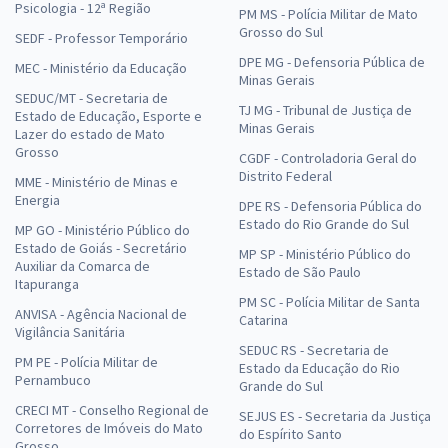
Psicologia - 12ª Região
PM MS - Polícia Militar de Mato
Grosso do Sul
SEDF - Professor Temporário
DPE MG - Defensoria Pública de
MEC - Ministério da Educação
Minas Gerais
SEDUC/MT - Secretaria de
TJ MG - Tribunal de Justiça de
Estado de Educação, Esporte e
Minas Gerais
Lazer do estado de Mato
Grosso
CGDF - Controladoria Geral do
Distrito Federal
MME - Ministério de Minas e
Energia
DPE RS - Defensoria Pública do
Estado do Rio Grande do Sul
MP GO - Ministério Público do
Estado de Goiás - Secretário
MP SP - Ministério Público do
Auxiliar da Comarca de
Estado de São Paulo
Itapuranga
PM SC - Polícia Militar de Santa
ANVISA - Agência Nacional de
Catarina
Vigilância Sanitária
SEDUC RS - Secretaria de
PM PE - Polícia Militar de
Estado da Educação do Rio
Pernambuco
Grande do Sul
CRECI MT - Conselho Regional de
SEJUS ES - Secretaria da Justiça
Corretores de Imóveis do Mato
do Espírito Santo
Grosso