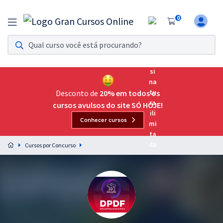
0
Assinatura Ilimitada 11
Acesso a todos os cursos. Teste grátis por 7 dias!
Assinatura OAB Até Passar
Acesso ilimitado a toda preparação para o Exame da
Desconto de
20% em todos os
Ordem, até você passar!
cursos avulsos do site SÓ HOJE!
Conhecer cursos
Residências Multiprofissionais
Preparação completa e intensiva para as principais
Cursos por Concurso
residências em saúde do Brasil
Concursos
Assinatura Ilimitada
Cursos 20% OFF