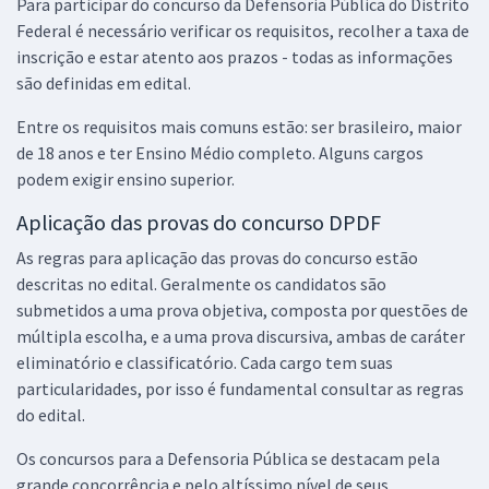
Para participar do concurso da Defensoria Pública do Distrito
Economize R$ 109,80 (-20%)
Federal é necessário verificar os requisitos, recolher a taxa de
inscrição e estar atento aos prazos - todas as informações
Comprar
são definidas em edital.
Entre os requisitos mais comuns estão: ser brasileiro, maior
de 18 anos e ter Ensino Médio completo. Alguns cargos
DPDF - Defensora Pública do Distrito Federal - Conhecimentos
podem exigir ensino superior.
Específicos para o Cargo: Analista de Apoio à Assistência Judiciária -
Especialidade: Administração
Aplicação das provas do concurso DPDF
R$ 303,84
à vista
As regras para aplicação das provas do concurso estão
25,32
R$
ou 12x de
descritas no edital. Geralmente os candidatos são
Economize R$ 75,96 (-20%)
submetidos a uma prova objetiva, composta por questões de
Comprar
múltipla escolha, e a uma prova discursiva, ambas de caráter
eliminatório e classificatório. Cada cargo tem suas
particularidades, por isso é fundamental consultar as regras
do edital.
DPDF - Defensora Pública do Distrito Federal - Conhecimentos
Básicos para Analista de Apoio à Assistência Judiciária
Os concursos para a Defensoria Pública se destacam pela
grande concorrência e pelo altíssimo nível de seus
R$ 167,84
à vista