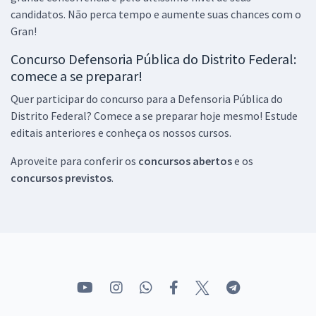
13,99
candidatos. Não perca tempo e aumente suas chances com o
R$
ou 12x de
Gran!
Economize R$ 41,96 (-20%)
Concurso Defensoria Pública do Distrito Federal:
Comprar
comece a se preparar!
Quer participar do concurso para a Defensoria Pública do
Distrito Federal? Comece a se preparar hoje mesmo! Estude
DPDF - Defensora Pública do Distrito Federal - Legislação para
editais anteriores e conheça os nossos cursos.
Analista de Apoio à Assistência Judiciária - Professores: Marco
Soares, Marcos Girão e Wilson Garcia
Aproveite para conferir os
concursos abertos
e os
R$ 95,84
à vista
concursos previstos
.
7,99
R$
ou 12x de
Economize R$ 23,96 (-20%)
Comprar