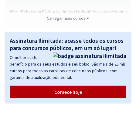
DPDF - Defensoria Pública do Distrito Federal - Analista de Apoio à
Assistência Judiciária - Área: Apoio Especializado - Especialidade:
Carregar mais cursos
Informática - Banco de Dados (Pré-Edital)
R$ 383,84
à vista
Assinatura Ilimitada: acesse todos os cursos
31,99
R$
ou 12x de
para concursos públicos, em um só lugar!
Economize R$ 95,96 (-20%)
O melhor custo
Comprar
benefício para os seus estudos e seu bolso. São mais de 25 mil
cursos para todas as carreiras de concursos públicos, com
garantia de atualização pós-edital.
DPDF - Defensoria Pública do Distrito Federal - Analista de Apoio à
Comece hoje
Assistência Judiciária - Direito e Legislação
R$ 632,64
à vista
52,72
R$
ou 12x de
Economize R$ 158,16 (-20%)
Comprar