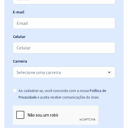
ALEGO - Assembleia Legislativa do Estado de Goiás -
Conhecimentos Básicos para os Cargos de Assistente Legislativo
E-mail
R$ 367,92
à vista
30,66
R$
ou 12x de
Economize R$ 91,98 (-20%)
Celular
Comprar
Carreira
ALEGO - Assembleia Legislativa do Estado de Goiás - Analista
Legislativo - Analista de Controle Externo em Contabilidade
R$ 623,92
à vista
51,99
R$
ou 12x de
Ao cadastrar-se, você concorda com a nossa
Política de
Economize R$ 155,98 (-20%)
.
Privacidade
e aceita receber comunicações do Gran
Comprar