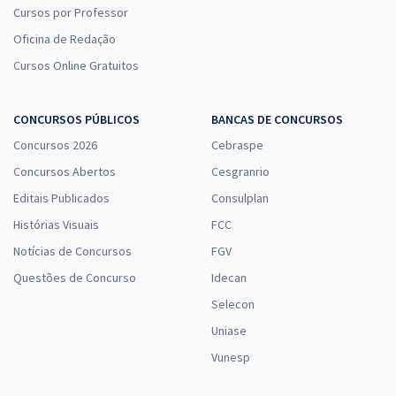
Cursos por Professor
Oficina de Redação
ALEGO - Assembleia Legislativa do Estado de Goiás - Desenvolvedor
Cursos Online Gratuitos
de Sistemas (Pós-edital)
R$ 567,84
à vista
CONCURSOS PÚBLICOS
BANCAS DE CONCURSOS
47,32
R$
ou 12x de
Concursos 2026
Cebraspe
Economize R$ 141,96 (-20%)
Concursos Abertos
Cesgranrio
Comprar
Editais Publicados
Consulplan
Histórias Visuais
FCC
Notícias de Concursos
FGV
ALEGO - Assembleia Legislativa do Estado de Goiás - Contador
Questões de Concurso
Idecan
R$ 419,12
à vista
Selecon
34,93
R$
ou 12x de
Economize R$ 104,78 (-20%)
Uniase
Vunesp
Comprar