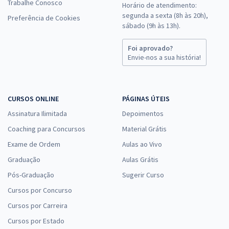
Trabalhe Conosco
Horário de atendimento:
segunda a sexta (8h às 20h),
Preferência de Cookies
ALEGO - Assembleia Legislativa do Estado de Goiás - Analista
sábado (9h às 13h).
Legislativo - Analista de Ciência de Dados (Pós-Edital)
R$ 383,84
à vista
Foi aprovado?
31,99
Envie-nos a sua história!
R$
ou 12x de
Economize R$ 95,96 (-20%)
Comprar
CURSOS ONLINE
PÁGINAS ÚTEIS
Assinatura Ilimitada
Depoimentos
Coaching para Concursos
Material Grátis
ALEGO - Assembleia Legislativa do Estado de Goiás - Analista
Exame de Ordem
Aulas ao Vivo
Legislativo - Analista de Gerenciamento de Projetos de TI (Pós-
edital)
Graduação
Aulas Grátis
R$ 423,84
à vista
Pós-Graduação
Sugerir Curso
35,32
R$
ou 12x de
Cursos por Concurso
Economize R$ 105,96 (-20%)
Cursos por Carreira
Comprar
Cursos por Estado