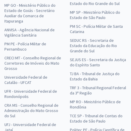
Analista de Controle Interno em Finanças e Controle
Estado do Rio Grande do Sul
MP GO - Ministério Público do
R$ 279,92
à vista
Estado de Goiás - Secretário
MP SP - Ministério Público do
23,33
Auxiliar da Comarca de
R$
ou 12x de
Estado de São Paulo
Itapuranga
Economize R$ 69,98 (-20%)
PM SC - Polícia Militar de Santa
ANVISA - Agência Nacional de
Catarina
Comprar
Vigilância Sanitária
SEDUC RS - Secretaria de
PM PE - Polícia Militar de
Estado da Educação do Rio
Pernambuco
Grande do Sul
CRECI MT - Conselho Regional de
SEJUS ES - Secretaria da Justiça
ALEGO - Assembleia Legislativa do Estado de Goiás - Analista de
Corretores de Imóveis do Mato
do Espírito Santo
Infraestrutura (Pós-edital)
Grosso
TJ BA - Tribunal de Justiça do
R$ 543,92
à vista
Universidade Federal de
Estado da Bahia
45,33
Catalão - UFCAT
R$
ou 12x de
TRF 3 - Tribunal Regional Federal
Economize R$ 135,98 (-20%)
UFR - Universidade Federal de
da 3ª Região
Rondonópolis
Comprar
MP RO - Ministério Público de
CRA MS - Conselho Regional de
Rondônia
Administração do Mato Grosso
do Sul
TCE SP - Tribunal de Contas do
Estado de São Paulo
UFJ - Universidade Federal de
ALEGO - Assembleia Legislativa do Estado de Goiás - Analista de
Jataí
Politec PE - Polícia Científica de