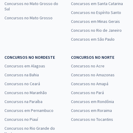
Concursos no Mato Grosso do
Concursos em Santa Catarina
Sul
Concursos no Espírito Santo
ALEGO - Assembleia Legislativa do Estado de Goiás - Analista
Concursos no Mato Grosso
Concursos em Minas Gerais
Legislativo - Conhecimentos Específicos para Analista
Administrativo
Concursos no Rio de Janeiro
R$ 519,84
à vista
Concursos em São Paulo
43,32
R$
ou 12x de
Economize R$ 129,96 (-20%)
CONCURSOS NO NORDESTE
CONCURSOS NO NORTE
Comprar
Concursos em Alagoas
Concursos no Acre
Concursos na Bahia
Concursos no Amazonas
Concursos no Ceará
Concursos no Amapá
ALEGO - Assembleia Legislativa do Estado de Goiás -
Concursos no Maranhão
Concursos no Pará
Conhecimentos Específicos para o Cargo: Analista Legislativo -
Concursos na Paraíba
Concursos em Rondônia
Analista de Controle Interno em Contabilidade
Concursos em Pernambuco
Concursos em Roraima
R$ 327,84
à vista
27,32
Concursos no Piauí
Concursos no Tocantins
R$
ou 12x de
Economize R$ 81,96 (-20%)
Concursos no Rio Grande do