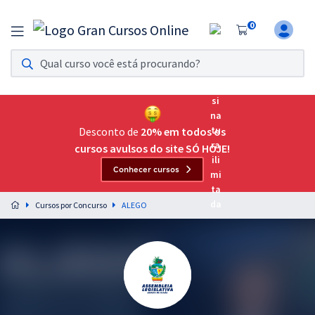
0
Assinatura Ilimitada 11
Acesso a todos os cursos. Teste grátis por 7 dias!
Assinatura OAB Até Passar
Acesso ilimitado a toda preparação para o Exame da
Desconto de
20% em todos os
Ordem, até você passar!
cursos avulsos do site SÓ HOJE!
Conhecer cursos
Residências Multiprofissionais
Preparação completa e intensiva para as principais
Cursos por Concurso
ALEGO
residências em saúde do Brasil
Concursos
Assinatura Ilimitada
Cursos 20% OFF