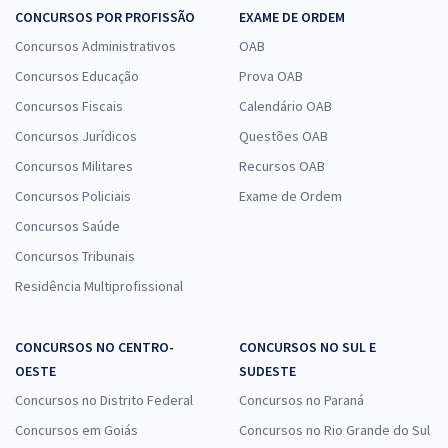
CONCURSOS POR PROFISSÃO
EXAME DE ORDEM
Concursos Administrativos
OAB
ALEGO - Assembleia Legislativa do Estado de Goiás - Analista
Legislativo - Economista
Concursos Educação
Prova OAB
R$ 608,72
à vista
Concursos Fiscais
Calendário OAB
50,73
R$
ou 12x de
Concursos Jurídicos
Questões OAB
Economize R$ 152,18 (-20%)
Concursos Militares
Recursos OAB
Comprar
Concursos Policiais
Exame de Ordem
Concursos Saúde
Concursos Tribunais
ALEGO - Assembleia Legislativa do Estado de Goiás -
Residência Multiprofissional
Conhecimentos Específicos para Policial Legislativo
R$ 407,84
à vista
CONCURSOS NO CENTRO-
CONCURSOS NO SUL E
33,99
R$
ou 12x de
OESTE
SUDESTE
Economize R$ 101,96 (-20%)
Concursos no Distrito Federal
Concursos no Paraná
Comprar
Concursos em Goiás
Concursos no Rio Grande do Sul