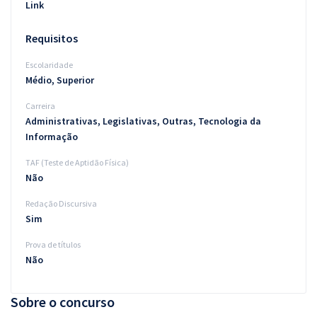
Link
Requisitos
Escolaridade
Médio, Superior
Carreira
Administrativas, Legislativas, Outras, Tecnologia da
Informação
TAF (Teste de Aptidão Física)
Não
Redação Discursiva
Sim
Prova de títulos
Não
Sobre o concurso