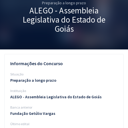
Preparação a longo prazo
Pós
ALEGO - Assembleia
Graduação
Legislativa do Estado de
Goiás
OAB
Mentorias
Questões grátis
Informações do Concurso
Conteúdo gratuito
Situação
Preparação a longo prazo
Blog
Instituição
Aprovados
ALEGO - Assembleia Legislativa do Estado de Goiás
Banca anterior
Atendimento
Fundação Getúlio Vargas
Último edital