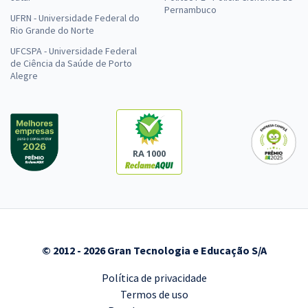
Sistemas (Pós-edital)
Pernambuco
UFRN - Universidade Federal do
R$ 543,92
à vista
Rio Grande do Norte
45,33
R$
ou 12x de
UFCSPA - Universidade Federal
Economize R$ 135,98 (-20%)
de Ciência da Saúde de Porto
Alegre
Comprar
ALEGO - Assembleia Legislativa do Estado de Goiás - Procurador de
RA 1000
2ª Classe
R$ 719,04
à vista
59,92
R$
ou 12x de
Economize R$ 179,76 (-20%)
Comprar
© 2012 - 2026 Gran Tecnologia e Educação S/A
Política de privacidade
Termos de uso
ALEGO - Assembleia Legislativa do Estado de Goiás -