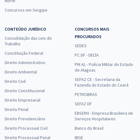
Norte
Comprar
Concursos em Sergipe
CONTEÚDO JURÍDICO
CONCURSOS MAIS
ALEGO - Assembleia Legislativa do Estado de Goiás -
PROCURADOS
Consolidação das Leis do
Conhecimentos Específicos para o cargo de Analista Legislativo -
Trabalho
SEDES
Analista de Controle Externo em Finanças e Controle
Constituição Federal
PC DF - DELTA
R$ 279,92
à vista
Direito Administrativo
23,33
R$
PM AL - Polícia Militar do Estado
ou 12x de
de Alagoas
Economize R$ 69,98 (-20%)
Direito Ambiental
SEFAZ CE - Secretaria da
Direito Civil
Comprar
Fazenda do Estado do Ceará
Direito Constitucional
PETROBRAS
Direito Empresarial
SEFAZ DF
Direito Penal
ALEGO - Assembleia Legislativa do Estado de Goiás - Analista
EBSERH - Empresa Brasileira de
Legislativo - Conhecimentos Específicos para Analista de Controle
Direito Previdenciário
Serviços Hospitalares
Externo em Contabilidade
Direito Processual Civil
Banco do Brasil
R$ 327,92
à vista
Direito Processual Penal
IBGE