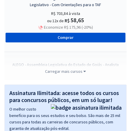
Legislativo - Com Orientações para o TAF
R$ 703,84
à vista
58,65
R$
ou 12x de
Economize R$ 175,96 (-20%)
Comprar
ALEGO - Assembleia Legislativa do Estado de Goiás - Analista
Legislativo - Analista Administrativo
Carregar mais cursos
R$ 623,84
à vista
51,99
R$
ou 12x de
Assinatura Ilimitada: acesse todos os cursos
Economize R$ 155,96 (-20%)
para concursos públicos, em um só lugar!
Comprar
O melhor custo
benefício para os seus estudos e seu bolso. São mais de 25 mil
cursos para todas as carreiras de concursos públicos, com
garantia de atualização pós-edital.