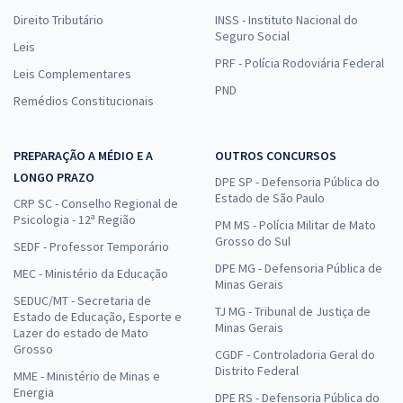
27,33
R$
ou 12x de
Direito Tributário
INSS - Instituto Nacional do
Economize R$ 81,98 (-20%)
Seguro Social
Leis
Comprar
PRF - Polícia Rodoviária Federal
Leis Complementares
PND
Remédios Constitucionais
ALEGO - Assembleia Legislativa do Estado de Goiás - Analista
PREPARAÇÃO A MÉDIO E A
OUTROS CONCURSOS
Legislativo - Conhecimentos Específicos para o cargo de
LONGO PRAZO
Economista
DPE SP - Defensoria Pública do
Estado de São Paulo
CRP SC - Conselho Regional de
R$ 359,92
à vista
Psicologia - 12ª Região
PM MS - Polícia Militar de Mato
29,99
R$
ou 12x de
Grosso do Sul
SEDF - Professor Temporário
Economize R$ 89,98 (-20%)
DPE MG - Defensoria Pública de
MEC - Ministério da Educação
Comprar
Minas Gerais
SEDUC/MT - Secretaria de
TJ MG - Tribunal de Justiça de
Estado de Educação, Esporte e
Minas Gerais
Lazer do estado de Mato
Grosso
CGDF - Controladoria Geral do
ALEGO - Assembleia Legislativa do Estado de Goiás -
Distrito Federal
MME - Ministério de Minas e
Conhecimentos Específicos para o Cargo de Analista Legislativo -
Energia
DPE RS - Defensoria Pública do