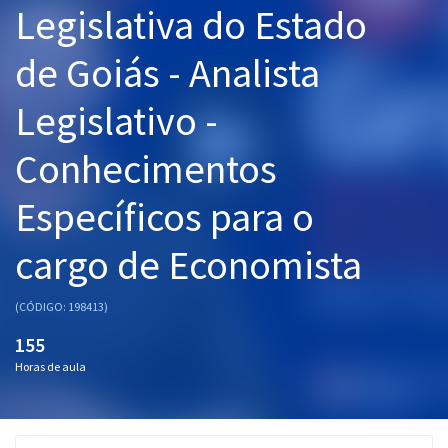
Legislativa do Estado
Pós
de Goiás - Analista
Graduação
Legislativo -
OAB
Conhecimentos
Mentorias
Específicos para o
Questões grátis
Conteúdo gratuito
cargo de Economista
Blog
(CÓDIGO: 198413)
Aprovados
155
Horas de aula
Atendimento