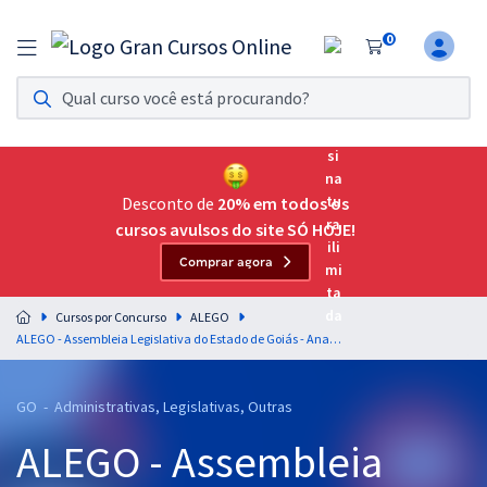
0
Assinatura Ilimitada 11
Acesso a todos os cursos. Teste grátis por 7 dias!
Assinatura OAB Até Passar
Acesso ilimitado a toda preparação para o Exame da
Desconto de
20% em todos os
Ordem, até você passar!
cursos avulsos do site SÓ HOJE!
Comprar agora
Residências Multiprofissionais
Preparação completa e intensiva para as principais
Cursos por Concurso
ALEGO
residências em saúde do Brasil
ALEGO - Assembleia Legislativa do Estado de Goiás - Analista Legislativo - Conhecimentos Específicos para o cargo de Economista
Concursos
GO - Administrativas, Legislativas, Outras
Assinatura Ilimitada
ALEGO - Assembleia
Cursos 20% OFF