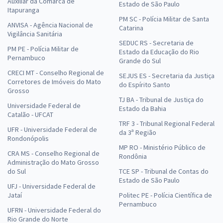
Auxiliar da Comarca de
Estado de São Paulo
Itapuranga
PM SC - Polícia Militar de Santa
ANVISA - Agência Nacional de
Catarina
Vigilância Sanitária
SEDUC RS - Secretaria de
PM PE - Polícia Militar de
Estado da Educação do Rio
Pernambuco
Grande do Sul
CRECI MT - Conselho Regional de
SEJUS ES - Secretaria da Justiça
Corretores de Imóveis do Mato
do Espírito Santo
Grosso
TJ BA - Tribunal de Justiça do
Universidade Federal de
Estado da Bahia
Catalão - UFCAT
TRF 3 - Tribunal Regional Federal
UFR - Universidade Federal de
da 3ª Região
Rondonópolis
MP RO - Ministério Público de
CRA MS - Conselho Regional de
Rondônia
Administração do Mato Grosso
do Sul
TCE SP - Tribunal de Contas do
Estado de São Paulo
UFJ - Universidade Federal de
Jataí
Politec PE - Polícia Científica de
Pernambuco
UFRN - Universidade Federal do
Rio Grande do Norte