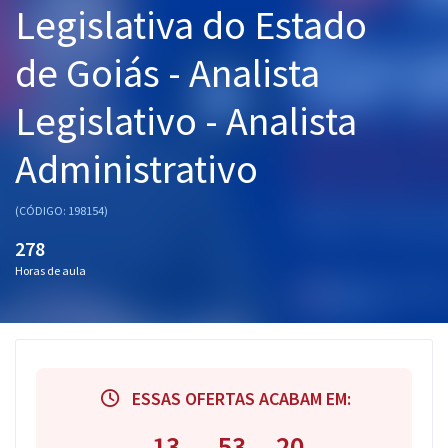
Legislativa do Estado
Pós
de Goiás - Analista
Graduação
Legislativo - Analista
OAB
Administrativo
Mentorias
Questões grátis
(CÓDIGO: 198154)
278
Conteúdo gratuito
Horas de aula
Blog
Aprovados
Atendimento
ESSAS OFERTAS ACABAM EM:
13
53
19