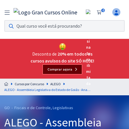
0
Assinatura Ilimitada 11
Acesso a todos os cursos. Teste grátis por 7 dias!
Assinatura OAB Até Passar
Acesso ilimitado a toda preparação para o Exame da
Desconto de
20% em todos os
Ordem, até você passar!
cursos avulsos do site SÓ HOJE!
Comprar agora
Residências Multiprofissionais
Preparação completa e intensiva para as principais
Cursos por Concurso
ALEGO
residências em saúde do Brasil
ALEGO - Assembleia Legislativa do Estado de Goiás - Analista Legislativo - Analista Administrativo
Concursos
GO - Fiscais e de Controle, Legislativas
Assinatura Ilimitada
ALEGO - Assembleia
Cursos 20% OFF