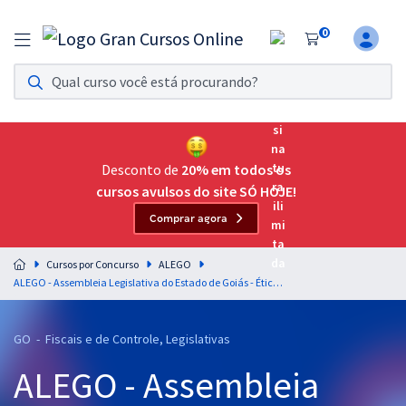
0
Assinatura Ilimitada 11
Acesso a todos os cursos. Teste grátis por 7 dias!
Assinatura OAB Até Passar
Acesso ilimitado a toda preparação para o Exame da
Desconto de
20% em todos os
Ordem, até você passar!
cursos avulsos do site SÓ HOJE!
Comprar agora
Residências Multiprofissionais
Preparação completa e intensiva para as principais
Cursos por Concurso
ALEGO
residências em saúde do Brasil
ALEGO - Assembleia Legislativa do Estado de Goiás - Ética, Integridade e Governança Pública para o Cargo de Analista Legislativo - Analista de Controle Interno em Finanças e Controle - Professores Katia Lima e Bruno Eduardo
Concursos
GO - Fiscais e de Controle, Legislativas
Assinatura Ilimitada
ALEGO - Assembleia
Cursos 20% OFF