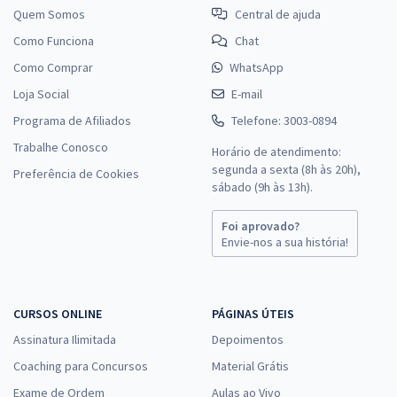
Quem Somos
Central de ajuda
Como Funciona
Chat
Como Comprar
WhatsApp
Loja Social
E-mail
Programa de Afiliados
Telefone: 3003-0894
Trabalhe Conosco
Horário de atendimento:
segunda a sexta (8h às 20h),
Preferência de Cookies
sábado (9h às 13h).
Foi aprovado?
Envie-nos a sua história!
CURSOS ONLINE
PÁGINAS ÚTEIS
Assinatura Ilimitada
Depoimentos
Coaching para Concursos
Material Grátis
Exame de Ordem
Aulas ao Vivo