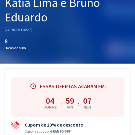
Katia Lima e Bruno
Eduardo
(CÓDIGO: 198535)
8
Horas de aula
ESSAS OFERTAS ACABAM EM:
04
59
06
:
:
HORAS
MIN
SEG
Cupom de 20% de desconto
Cupom ativado:
GRAN20-OFF