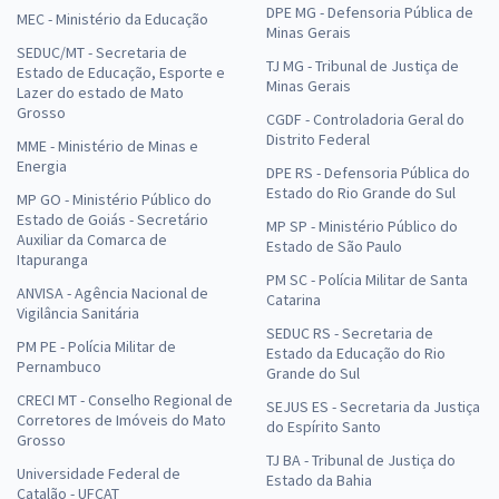
DPE MG - Defensoria Pública de
MEC - Ministério da Educação
Minas Gerais
SEDUC/MT - Secretaria de
TJ MG - Tribunal de Justiça de
Estado de Educação, Esporte e
Minas Gerais
Lazer do estado de Mato
Grosso
CGDF - Controladoria Geral do
Distrito Federal
MME - Ministério de Minas e
Energia
DPE RS - Defensoria Pública do
Estado do Rio Grande do Sul
MP GO - Ministério Público do
Estado de Goiás - Secretário
MP SP - Ministério Público do
Auxiliar da Comarca de
Estado de São Paulo
Itapuranga
PM SC - Polícia Militar de Santa
ANVISA - Agência Nacional de
Catarina
Vigilância Sanitária
SEDUC RS - Secretaria de
PM PE - Polícia Militar de
Estado da Educação do Rio
Pernambuco
Grande do Sul
CRECI MT - Conselho Regional de
SEJUS ES - Secretaria da Justiça
Corretores de Imóveis do Mato
do Espírito Santo
Grosso
TJ BA - Tribunal de Justiça do
Universidade Federal de
Estado da Bahia
Catalão - UFCAT