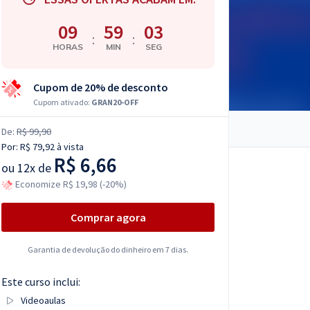
09
59
02
:
:
HORAS
MIN
SEG
Cupom de 20% de desconto
Cupom ativado:
GRAN20-OFF
De:
R$ 99,90
Por:
R$ 79,92
à vista
R$ 6,66
ou
12x de
Economize R$ 19,98 (-20%)
Comprar agora
Garantia de devolução do dinheiro em 7 dias.
Este curso inclui:
Videoaulas