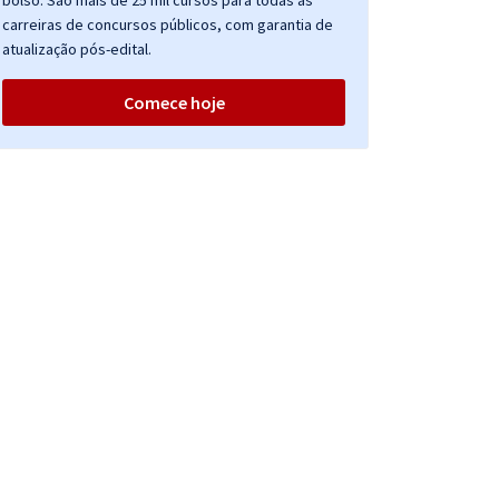
bolso. São mais de 25 mil cursos para todas as
carreiras de concursos públicos, com garantia de
atualização pós-edital.
Comece hoje