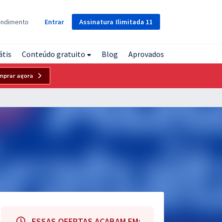
Assinatura
Ilimitada
11
endimento
Entrar
átis
Conteúdo gratuito
Blog
Aprovados
mprar agora
ESSAS OFERTAS ACABAM EM: