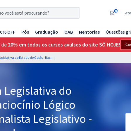
0
At
20% OFF
Pós
Graduação
OAB
Mentorias
Questões gr
 de
20% em todos os cursos avulsos do site SÓ HOJE!
Co
ALEGO - Assembleia Legislativa do Estado de Goiás - Raciocínio Lógico para os Cargos de Analista Legislativo - Professor: André Arruda
 Legislativa do
aciocínio Lógico
alista Legislativo -