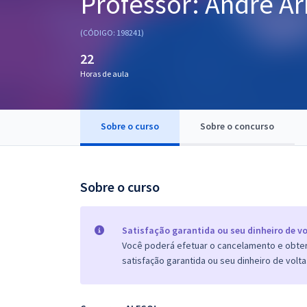
Professor: André A
Pós
(CÓDIGO: 198241)
Graduação
22
Horas de aula
OAB
Mentorias
Sobre o curso
Sobre o concurso
Questões grátis
Conteúdo gratuito
Sobre o curso
Blog
Aprovados
Satisfação garantida ou seu dinheiro de vo
Você poderá efetuar o cancelamento e obter 
satisfação garantida ou seu dinheiro de volta
Atendimento