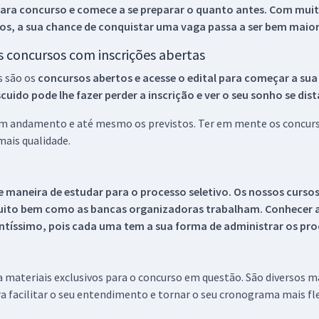
ara concurso e comece a se preparar o quanto antes. Com muita
os, a sua chance de conquistar uma vaga passa a ser bem maior
os concursos com inscrições abertas
s são os
concursos abertos e acesse o edital para começar a sua
ido pode lhe fazer perder a inscrição e ver o seu sonho se dis
 em andamento e até mesmo os previstos. Ter em mente os concurso
ais qualidade.
 maneira de estudar para o processo seletivo. Os nossos curso
uito bem como as bancas organizadoras trabalham. Conhecer a
tíssimo, pois cada uma tem a sua forma de administrar os proc
 a materiais exclusivos para o concurso em questão. São diversos 
a facilitar o seu entendimento e tornar o seu cronograma mais fle