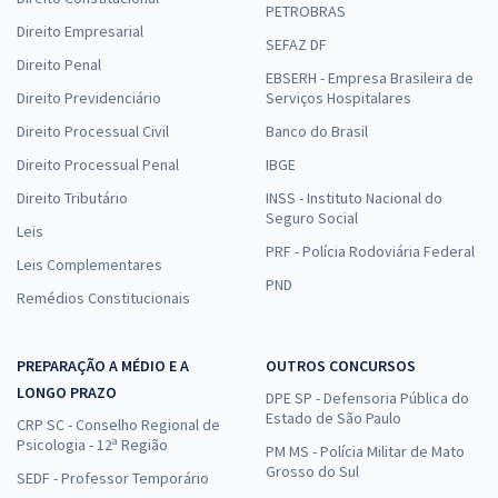
PETROBRAS
Direito Empresarial
SEFAZ DF
Direito Penal
EBSERH - Empresa Brasileira de
Direito Previdenciário
Serviços Hospitalares
Direito Processual Civil
Banco do Brasil
Direito Processual Penal
IBGE
Direito Tributário
INSS - Instituto Nacional do
Seguro Social
Leis
PRF - Polícia Rodoviária Federal
Leis Complementares
PND
Remédios Constitucionais
PREPARAÇÃO A MÉDIO E A
OUTROS CONCURSOS
LONGO PRAZO
DPE SP - Defensoria Pública do
Estado de São Paulo
CRP SC - Conselho Regional de
Psicologia - 12ª Região
PM MS - Polícia Militar de Mato
Grosso do Sul
SEDF - Professor Temporário