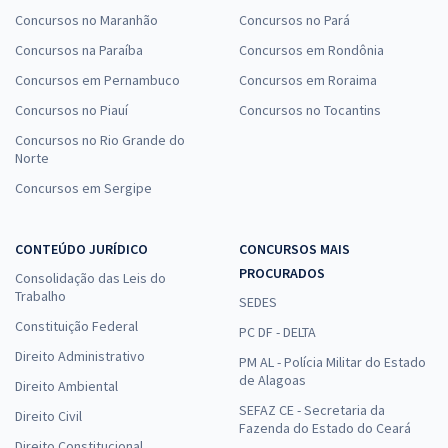
Concursos no Maranhão
Concursos no Pará
Concursos na Paraíba
Concursos em Rondônia
Concursos em Pernambuco
Concursos em Roraima
Concursos no Piauí
Concursos no Tocantins
Concursos no Rio Grande do
Norte
Concursos em Sergipe
CONTEÚDO JURÍDICO
CONCURSOS MAIS
PROCURADOS
Consolidação das Leis do
Trabalho
SEDES
Constituição Federal
PC DF - DELTA
Direito Administrativo
PM AL - Polícia Militar do Estado
de Alagoas
Direito Ambiental
SEFAZ CE - Secretaria da
Direito Civil
Fazenda do Estado do Ceará
Direito Constitucional