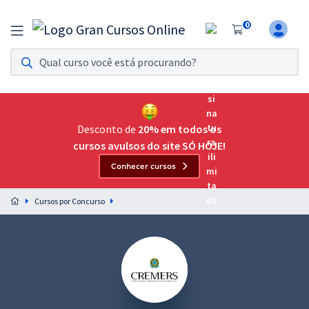
0
Assinatura Ilimitada 11
Acesso a todos os cursos. Teste grátis por 7 dias!
Assinatura OAB Até Passar
Acesso ilimitado a toda preparação para o Exame da
Desconto de
20% em todos os
Ordem, até você passar!
cursos avulsos do site SÓ HOJE!
Conhecer cursos
Residências Multiprofissionais
Preparação completa e intensiva para as principais
Cursos por Concurso
residências em saúde do Brasil
Concursos
Assinatura Ilimitada
Cursos 20% OFF