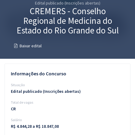
Edital publicado (Inscrições abertas)
Pós
CREMERS - Conselho
Graduação
Regional de Medicina do
Estado do Rio Grande do Sul
OAB
Baixar edital
Mentorias
Questões grátis
Informações do Concurso
Conteúdo gratuito
Situação
Blog
Edital publicado (Inscrições abertas)
Aprovados
Total de vagas
CR
Atendimento
Salário
R$ 4.844,28 a R$ 18.847,08