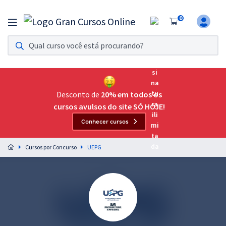
0
Assinatura Ilimitada 11
Acesso a todos os cursos. Teste grátis por 7 dias!
Assinatura OAB Até Passar
Acesso ilimitado a toda preparação para o Exame da
Desconto de
20% em todos os
Ordem, até você passar!
cursos avulsos do site SÓ HOJE!
Conhecer cursos
Residências Multiprofissionais
Preparação completa e intensiva para as principais
Cursos por Concurso
UEPG
residências em saúde do Brasil
Concursos
Assinatura Ilimitada
Cursos 20% OFF