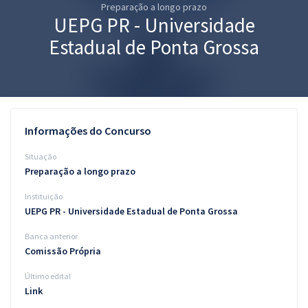
Preparação a longo prazo
Pós
UEPG PR - Universidade
Graduação
Estadual de Ponta Grossa
OAB
Mentorias
Informações do Concurso
Questões grátis
Situação
Conteúdo gratuito
Preparação a longo prazo
Instituição
Blog
UEPG PR - Universidade Estadual de Ponta Grossa
Aprovados
Banca anterior
Comissão Própria
Atendimento
Último edital
Link