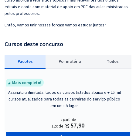
curso aborda a teoria dos tópicos mais relevantes dos últimos
editais e conta com material de apoio em PDF das aulas ministradas
pelos professores.
Então, vamos unir nossas forças! Vamos estudar juntos?
Cursos deste concurso
Pacotes
P
or matéria
Todos
Mais completo!
Assinatura ilimitada: todos os cursos listados abaixo e + 25 mil
cursos atualizados para todas as carreiras do serviço público
em um só lugar.
a partir de
57,90
R$
12x de