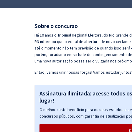
Pós
Graduação
Sobre o concurso
OAB
Há 10 anos o Tribunal Regional Eleitoral do Rio Grande
RN informou que o edital de abertura de novo certame 
Mentorias
até o momento não tem previsão de quando isso será 
porém, foi adiado em virtude do contingenciamento de
uma nova autorização possa ser divulgada nos próxim
Questões grátis
Então, vamos unir nossas forças! Vamos estudar juntos
Conteúdo gratuito
Blog
Assinatura Ilimitada: acesse todos o
Aprovados
lugar!
O melhor custo benefício para os seus estudos e seu
Atendimento
concursos públicos, com garantia de atualização pós
C