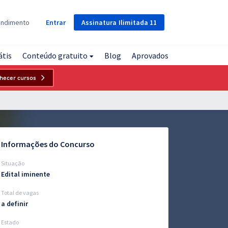
Assinatura
Ilimitada
11
endimento
Entrar
átis
Conteúdo gratuito
Blog
Aprovados
hecer cursos
Informações do Concurso
Situação
Edital iminente
Total de vagas
a definir
Estado