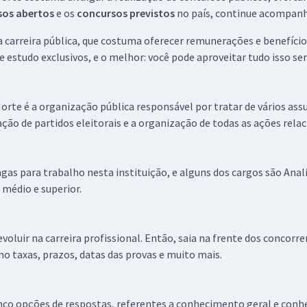
sos abertos
e os
concursos previstos
no país, continue acompanh
na carreira pública, que costuma oferecer remunerações e benefíci
 estudo exclusivos, e o melhor: você pode aproveitar tudo isso sem
orte é a organização pública responsável por tratar de vários ass
ação de partidos eleitorais e a organização de todas as ações relac
as para trabalho nesta instituição, e alguns dos cargos são Analist
 médio e superior.
luir na carreira profissional. Então, saia na frente dos concorre
o taxas, prazos, datas das provas e muito mais.
inco opções de respostas, referentes a conhecimento geral e co