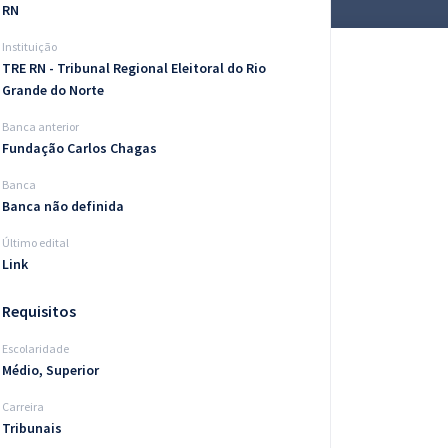
RN
Instituição
TRE RN - Tribunal Regional Eleitoral do Rio
Grande do Norte
Banca anterior
Fundação Carlos Chagas
Banca
Banca não definida
Último edital
Link
Requisitos
Escolaridade
Médio, Superior
Carreira
Tribunais