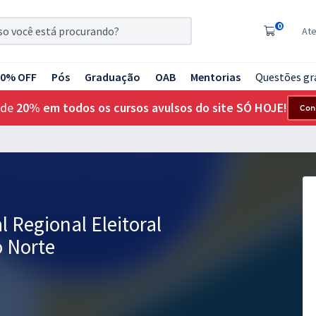
0
At
20% OFF
Pós
Graduação
OAB
Mentorias
Questões gr
 de
20% em todos os cursos avulsos do site SÓ HOJE!
Con
l Regional Eleitoral
o Norte