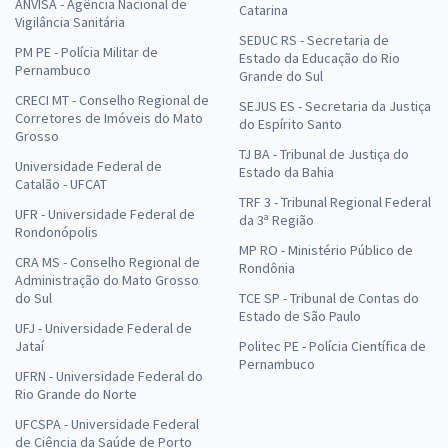
ANVISA - Agência Nacional de
Catarina
Vigilância Sanitária
SEDUC RS - Secretaria de
PM PE - Polícia Militar de
Estado da Educação do Rio
Pernambuco
Grande do Sul
CRECI MT - Conselho Regional de
SEJUS ES - Secretaria da Justiça
Corretores de Imóveis do Mato
do Espírito Santo
Grosso
TJ BA - Tribunal de Justiça do
Universidade Federal de
Estado da Bahia
Catalão - UFCAT
TRF 3 - Tribunal Regional Federal
UFR - Universidade Federal de
da 3ª Região
Rondonópolis
MP RO - Ministério Público de
CRA MS - Conselho Regional de
Rondônia
Administração do Mato Grosso
do Sul
TCE SP - Tribunal de Contas do
Estado de São Paulo
UFJ - Universidade Federal de
Jataí
Politec PE - Polícia Científica de
Pernambuco
UFRN - Universidade Federal do
Rio Grande do Norte
UFCSPA - Universidade Federal
de Ciência da Saúde de Porto