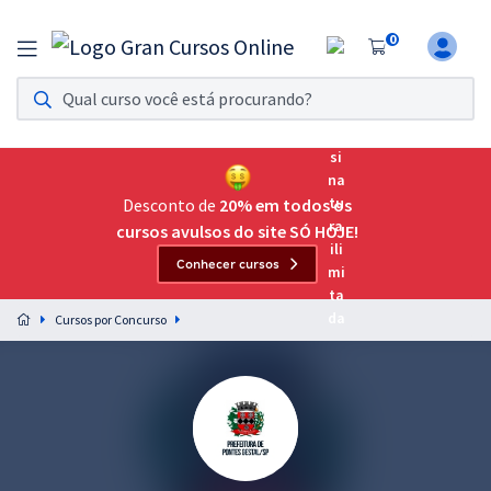
0
Assinatura Ilimitada 11
Acesso a todos os cursos. Teste grátis por 7 dias!
Assinatura OAB Até Passar
Acesso ilimitado a toda preparação para o Exame da
Desconto de
20% em todos os
Ordem, até você passar!
cursos avulsos do site SÓ HOJE!
Conhecer cursos
Residências Multiprofissionais
Preparação completa e intensiva para as principais
Cursos por Concurso
residências em saúde do Brasil
Concursos
Assinatura Ilimitada
Cursos 20% OFF