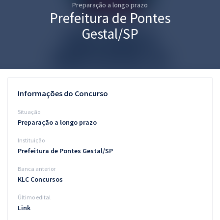
Preparação a longo prazo
Pós
Prefeitura de Pontes
Graduação
Gestal/SP
OAB
Mentorias
Informações do Concurso
Questões grátis
Situação
Conteúdo gratuito
Preparação a longo prazo
Instituição
Blog
Prefeitura de Pontes Gestal/SP
Aprovados
Banca anterior
KLC Concursos
Atendimento
Último edital
Link