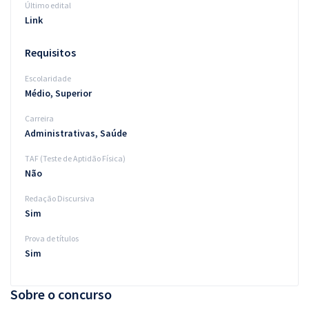
Último edital
Link
Requisitos
Escolaridade
Médio, Superior
Carreira
Administrativas, Saúde
TAF (Teste de Aptidão Física)
Não
Redação Discursiva
Sim
Prova de títulos
Sim
Sobre o concurso