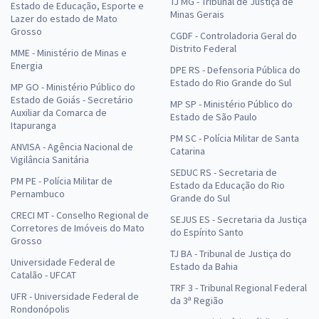
TJ MG - Tribunal de Justiça de
Estado de Educação, Esporte e
Minas Gerais
Lazer do estado de Mato
Grosso
CGDF - Controladoria Geral do
Distrito Federal
MME - Ministério de Minas e
Energia
DPE RS - Defensoria Pública do
Estado do Rio Grande do Sul
MP GO - Ministério Público do
Estado de Goiás - Secretário
MP SP - Ministério Público do
Auxiliar da Comarca de
Estado de São Paulo
Itapuranga
PM SC - Polícia Militar de Santa
ANVISA - Agência Nacional de
Catarina
Vigilância Sanitária
SEDUC RS - Secretaria de
PM PE - Polícia Militar de
Estado da Educação do Rio
Pernambuco
Grande do Sul
CRECI MT - Conselho Regional de
SEJUS ES - Secretaria da Justiça
Corretores de Imóveis do Mato
do Espírito Santo
Grosso
TJ BA - Tribunal de Justiça do
Universidade Federal de
Estado da Bahia
Catalão - UFCAT
TRF 3 - Tribunal Regional Federal
UFR - Universidade Federal de
da 3ª Região
Rondonópolis