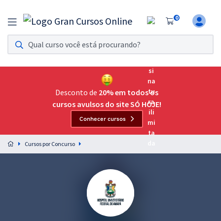
0
Assinatura Ilimitada 11
Acesso a todos os cursos. Teste grátis por 7 dias!
Assinatura OAB Até Passar
Acesso ilimitado a toda preparação para o Exame da
Desconto de
20% em todos os
Ordem, até você passar!
cursos avulsos do site SÓ HOJE!
Conhecer cursos
Residências Multiprofissionais
Preparação completa e intensiva para as principais
Cursos por Concurso
residências em saúde do Brasil
Concursos
Assinatura Ilimitada
Cursos 20% OFF