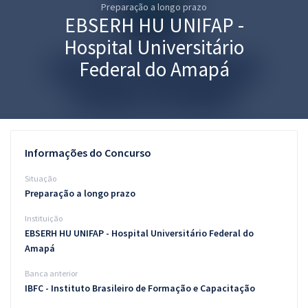
Preparação a longo prazo
Pós
EBSERH HU UNIFAP -
Graduação
Hospital Universitário
Federal do Amapá
OAB
Mentorias
Questões grátis
Informações do Concurso
Conteúdo gratuito
Situação
Preparação a longo prazo
Blog
Instituição
Aprovados
EBSERH HU UNIFAP - Hospital Universitário Federal do
Amapá
Atendimento
Banca anterior
IBFC - Instituto Brasileiro de Formação e Capacitação