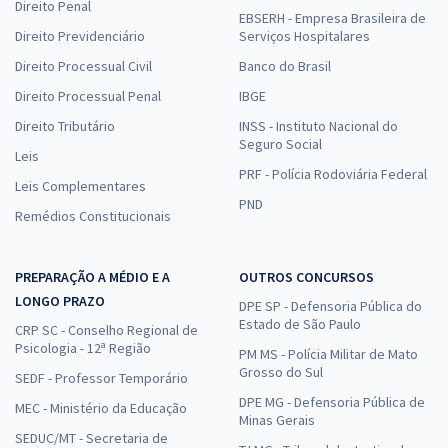
Direito Penal
EBSERH - Empresa Brasileira de
Direito Previdenciário
Serviços Hospitalares
Direito Processual Civil
Banco do Brasil
Direito Processual Penal
IBGE
Direito Tributário
INSS - Instituto Nacional do
Seguro Social
Leis
PRF - Polícia Rodoviária Federal
Leis Complementares
PND
Remédios Constitucionais
PREPARAÇÃO A MÉDIO E A
OUTROS CONCURSOS
LONGO PRAZO
DPE SP - Defensoria Pública do
Estado de São Paulo
CRP SC - Conselho Regional de
Psicologia - 12ª Região
PM MS - Polícia Militar de Mato
Grosso do Sul
SEDF - Professor Temporário
DPE MG - Defensoria Pública de
MEC - Ministério da Educação
Minas Gerais
SEDUC/MT - Secretaria de