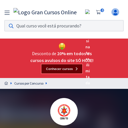
0
Assinatura Ilimitada 11
Acesso a todos os cursos. Teste grátis por 7 dias!
Assinatura OAB Até Passar
Acesso ilimitado a toda preparação para o Exame da
Desconto de
20% em todos os
Ordem, até você passar!
cursos avulsos do site SÓ HOJE!
Conhecer cursos
Residências Multiprofissionais
Preparação completa e intensiva para as principais
Cursos por Concurso
residências em saúde do Brasil
Concursos
Assinatura Ilimitada
Cursos 20% OFF