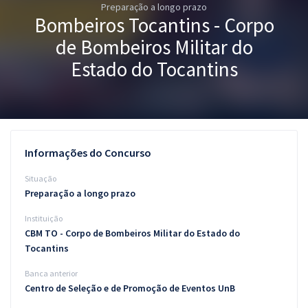
Preparação a longo prazo
Pós
Bombeiros Tocantins - Corpo
Graduação
de Bombeiros Militar do
Estado do Tocantins
OAB
Mentorias
Questões grátis
Informações do Concurso
Conteúdo gratuito
Situação
Preparação a longo prazo
Blog
Instituição
Aprovados
CBM TO - Corpo de Bombeiros Militar do Estado do
Tocantins
Atendimento
Banca anterior
Centro de Seleção e de Promoção de Eventos UnB