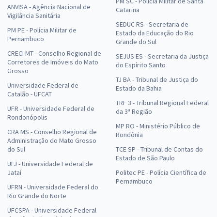
PM SC - Polícia Militar de Santa
ANVISA - Agência Nacional de
Catarina
Vigilância Sanitária
SEDUC RS - Secretaria de
PM PE - Polícia Militar de
Estado da Educação do Rio
Pernambuco
Grande do Sul
CRECI MT - Conselho Regional de
SEJUS ES - Secretaria da Justiça
Corretores de Imóveis do Mato
do Espírito Santo
Grosso
TJ BA - Tribunal de Justiça do
Universidade Federal de
Estado da Bahia
Catalão - UFCAT
TRF 3 - Tribunal Regional Federal
UFR - Universidade Federal de
da 3ª Região
Rondonópolis
MP RO - Ministério Público de
CRA MS - Conselho Regional de
Rondônia
Administração do Mato Grosso
do Sul
TCE SP - Tribunal de Contas do
Estado de São Paulo
UFJ - Universidade Federal de
Jataí
Politec PE - Polícia Científica de
Pernambuco
UFRN - Universidade Federal do
Rio Grande do Norte
UFCSPA - Universidade Federal