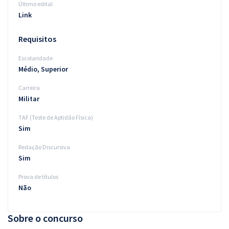
Último edital
Link
Requisitos
Escolaridade
Médio, Superior
Carreira
Militar
TAF (Teste de Aptidão Física)
Sim
Redação Discursiva
Sim
Prova de títulos
Não
Sobre o concurso