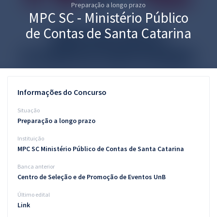
Preparação a longo prazo
Pós
MPC SC - Ministério Público
Graduação
de Contas de Santa Catarina
OAB
Mentorias
Informações do Concurso
Questões grátis
Situação
Conteúdo gratuito
Preparação a longo prazo
Instituição
Blog
MPC SC Ministério Público de Contas de Santa Catarina
Aprovados
Banca anterior
Centro de Seleção e de Promoção de Eventos UnB
Atendimento
Último edital
Link