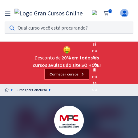
0
Assinatura Ilimitada 11
Acesso a todos os cursos. Teste grátis por 7 dias!
Assinatura OAB Até Passar
Acesso ilimitado a toda preparação para o Exame da
Desconto de
20% em todos os
Ordem, até você passar!
cursos avulsos do site SÓ HOJE!
Conhecer cursos
Residências Multiprofissionais
Preparação completa e intensiva para as principais
Cursos por Concurso
residências em saúde do Brasil
Concursos
Assinatura Ilimitada
Cursos 20% OFF