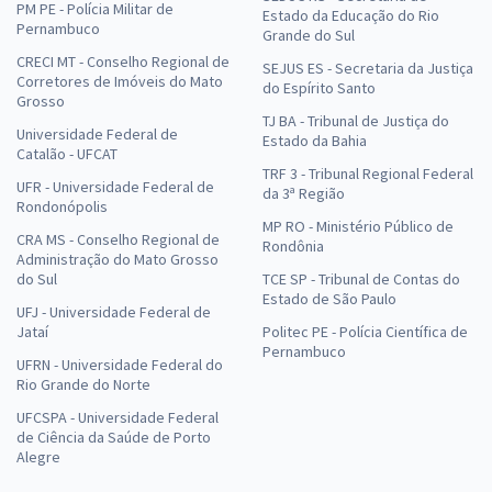
PM PE - Polícia Militar de
Estado da Educação do Rio
Pernambuco
Grande do Sul
CRECI MT - Conselho Regional de
SEJUS ES - Secretaria da Justiça
Corretores de Imóveis do Mato
do Espírito Santo
Grosso
TJ BA - Tribunal de Justiça do
Universidade Federal de
Estado da Bahia
Catalão - UFCAT
TRF 3 - Tribunal Regional Federal
UFR - Universidade Federal de
da 3ª Região
Rondonópolis
MP RO - Ministério Público de
CRA MS - Conselho Regional de
Rondônia
Administração do Mato Grosso
do Sul
TCE SP - Tribunal de Contas do
Estado de São Paulo
UFJ - Universidade Federal de
Jataí
Politec PE - Polícia Científica de
Pernambuco
UFRN - Universidade Federal do
Rio Grande do Norte
UFCSPA - Universidade Federal
de Ciência da Saúde de Porto
Alegre