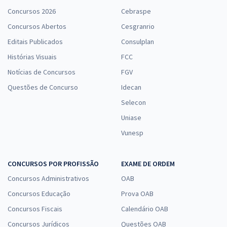
Concursos 2026
Cebraspe
Concursos Abertos
Cesgranrio
Editais Publicados
Consulplan
Histórias Visuais
FCC
Notícias de Concursos
FGV
Questões de Concurso
Idecan
Selecon
Uniase
Vunesp
CONCURSOS POR PROFISSÃO
EXAME DE ORDEM
Concursos Administrativos
OAB
Concursos Educação
Prova OAB
Concursos Fiscais
Calendário OAB
Concursos Jurídicos
Questões OAB