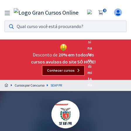
0
Assinatura Ilimitada 11
Acesso a todos os cursos. Teste grátis por 7 dias!
Assinatura OAB Até Passar
Acesso ilimitado a toda preparação para o Exame da
Desconto de
20% em todos os
Ordem, até você passar!
cursos avulsos do site SÓ HOJE!
Conhecer cursos
Residências Multiprofissionais
Preparação completa e intensiva para as principais
Cursos por Concurso
SEAP PR
residências em saúde do Brasil
Concursos
Assinatura Ilimitada
Cursos 20% OFF