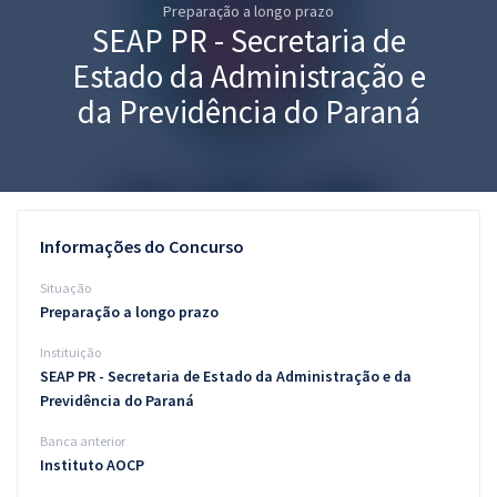
Preparação a longo prazo
Pós
SEAP PR - Secretaria de
Graduação
Estado da Administração e
da Previdência do Paraná
OAB
Mentorias
Questões grátis
Informações do Concurso
Conteúdo gratuito
Situação
Preparação a longo prazo
Blog
Instituição
Aprovados
SEAP PR - Secretaria de Estado da Administração e da
Previdência do Paraná
Atendimento
Banca anterior
Instituto AOCP