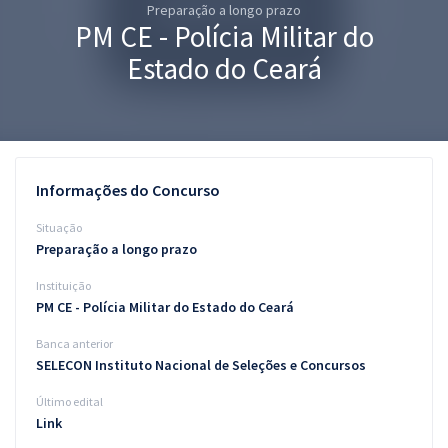
Preparação a longo prazo
Pós
PM CE - Polícia Militar do
Graduação
Estado do Ceará
OAB
Mentorias
Informações do Concurso
Questões grátis
Situação
Conteúdo gratuito
Preparação a longo prazo
Instituição
Blog
PM CE - Polícia Militar do Estado do Ceará
Aprovados
Banca anterior
SELECON Instituto Nacional de Seleções e Concursos
Atendimento
Último edital
Link