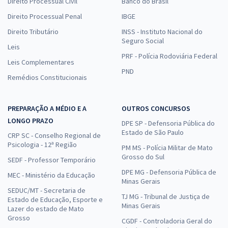
Direito Processual Civil
Banco do Brasil
Direito Processual Penal
IBGE
Direito Tributário
INSS - Instituto Nacional do
Seguro Social
Leis
PRF - Polícia Rodoviária Federal
Leis Complementares
PND
Remédios Constitucionais
PREPARAÇÃO A MÉDIO E A
OUTROS CONCURSOS
LONGO PRAZO
DPE SP - Defensoria Pública do
Estado de São Paulo
CRP SC - Conselho Regional de
Psicologia - 12ª Região
PM MS - Polícia Militar de Mato
Grosso do Sul
SEDF - Professor Temporário
DPE MG - Defensoria Pública de
MEC - Ministério da Educação
Minas Gerais
SEDUC/MT - Secretaria de
TJ MG - Tribunal de Justiça de
Estado de Educação, Esporte e
Minas Gerais
Lazer do estado de Mato
Grosso
CGDF - Controladoria Geral do