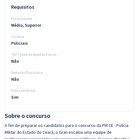
Requisitos
Escolaridade
Médio, Superior
Carreira
Policiais
TAF (Teste de Aptidão Física)
Não
Redação Discursiva
Não
Prova de títulos
Sim
Sobre o concurso
A fim de preparar os candidatos para o concurso da PM CE - Polícia
Militar do Estado do Ceará, o Gran escalou uma equipe de