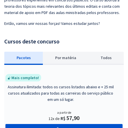
professores experientes em concursos públicos. O curso aborda a
teoria dos tópicos mais relevantes dos últimos editais e conta com
material de apoio em PDF das aulas ministradas pelos professores.
Então, vamos unir nossas forças! Vamos estudar juntos?
Cursos deste concurso
Pacotes
P
or matéria
Todos
Mais completo!
Assinatura ilimitada: todos os cursos listados abaixo e + 25 mil
cursos atualizados para todas as carreiras do serviço público
em um só lugar.
a partir de
57,90
R$
12x de