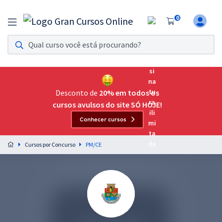
0
Assinatura Ilimitada 11
Acesso a todos os cursos. Teste grátis por 7 dias!
Assinatura OAB Até Passar
Acesso ilimitado a toda preparação para o Exame da
Desconto de
20% em todos os
Ordem, até você passar!
cursos avulsos do site SÓ HOJE!
Conhecer cursos
Residências Multiprofissionais
Preparação completa e intensiva para as principais
Cursos por Concurso
PM/CE
residências em saúde do Brasil
Concursos
Assinatura Ilimitada
Cursos 20% OFF