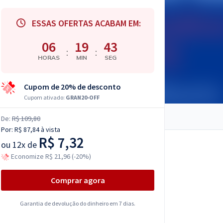
ESSAS OFERTAS ACABAM EM:
06
19
41
:
:
HORAS
MIN
SEG
Cupom de 20% de desconto
Cupom ativado:
GRAN20-OFF
De:
R$ 109,80
Por:
R$ 87,84
à vista
R$ 7,32
ou
12x de
Economize R$ 21,96 (-20%)
Comprar agora
Garantia de devolução do dinheiro em 7 dias.