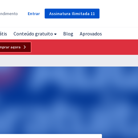
Assinatura
Ilimitada
11
endimento
Entrar
átis
Conteúdo gratuito
Blog
Aprovados
mprar agora