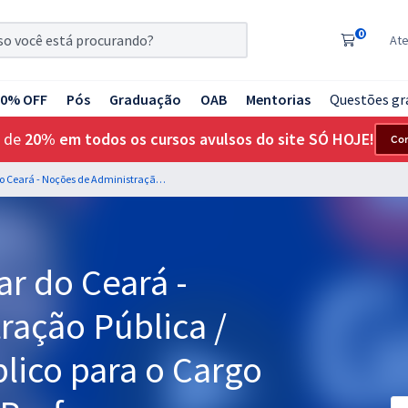
0
At
20% OFF
Pós
Graduação
OAB
Mentorias
Questões gr
 de
20% em todos os cursos avulsos do site SÓ HOJE!
Co
PM CE - Polícia Militar do Ceará - Noções de Administração Pública / Ética no Serviço Público para o Cargo de Soldado QPPM - Professores: Equipe Gran
tar do Ceará -
ração Pública /
blico para o Cargo