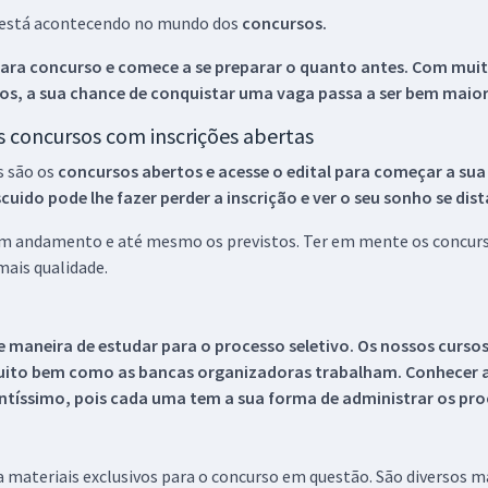
ue está acontecendo no mundo dos
concursos.
ara concurso e comece a se preparar o quanto antes. Com muita
os, a sua chance de conquistar uma vaga passa a ser bem maior
os concursos com inscrições abertas
s são os
concursos abertos e acesse o edital para começar a sua
ido pode lhe fazer perder a inscrição e ver o seu sonho se dis
 em andamento e até mesmo os previstos. Ter em mente os concurso
ais qualidade.
 maneira de estudar para o processo seletivo. Os nossos curso
uito bem como as bancas organizadoras trabalham. Conhecer a
tíssimo, pois cada uma tem a sua forma de administrar os proc
 a materiais exclusivos para o concurso em questão. São diversos 