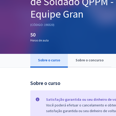
de Soldado QPPM - 
Pós
Equipe Gran
Graduação
(CÓDIGO: 190320)
OAB
50
Mentorias
Horas de aula
Questões grátis
Sobre o curso
Sobre o concurso
Conteúdo gratuito
Blog
Sobre o curso
Aprovados
Atendimento
Satisfação garantida ou seu dinheiro de vo
Você poderá efetuar o cancelamento e obter 
satisfação garantida ou seu dinheiro de volta