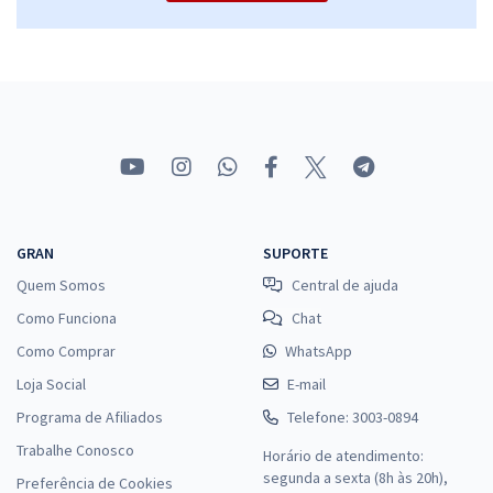
R$ 287,84
à vista
23,99
R$
ou 12x de
Economize R$ 71,96 (-20%)
Comprar
SEE PB - Secretaria de Estado da Educação da Paraíba - Professor
de Educação Básica - Biologia
GRAN
SUPORTE
R$ 343,84
à vista
Quem Somos
Central de ajuda
28,65
R$
ou 12x de
Como Funciona
Chat
Economize R$ 85,96 (-20%)
Como Comprar
WhatsApp
Comprar
Loja Social
E-mail
Programa de Afiliados
Telefone: 3003-0894
Trabalhe Conosco
Horário de atendimento:
SEE PB - Secretaria de Estado da Educação da Paraíba - Professor
segunda a sexta (8h às 20h),
Preferência de Cookies
de Educação Básica - Artes