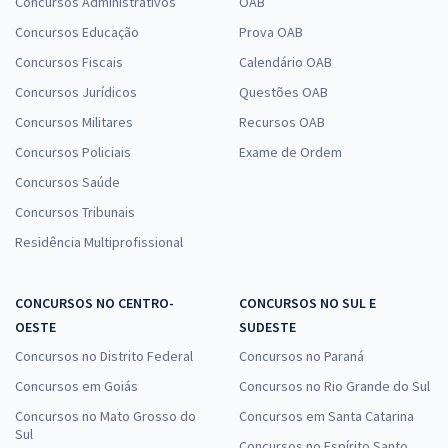
Concursos Administrativos
OAB
SEE PB - Secretaria de Estado da Educação da Paraíba -
Conhecimentos Específicos para Professor de Educação Básica -
Concursos Educação
Prova OAB
História
Concursos Fiscais
Calendário OAB
R$ 183,84
à vista
Concursos Jurídicos
Questões OAB
15,32
R$
ou 12x de
Concursos Militares
Recursos OAB
Economize R$ 45,96 (-20%)
Concursos Policiais
Exame de Ordem
Comprar
Concursos Saúde
Concursos Tribunais
Residência Multiprofissional
SEE PB - Secretaria de Estado da Educação da Paraíba -
Conhecimentos Específicos para Professor de Educação Básica -
Geografia
CONCURSOS NO CENTRO-
CONCURSOS NO SUL E
OESTE
SUDESTE
R$ 215,84
à vista
17,99
R$
Concursos no Distrito Federal
ou 12x de
Concursos no Paraná
Economize R$ 53,96 (-20%)
Concursos em Goiás
Concursos no Rio Grande do Sul
Comprar
Concursos no Mato Grosso do
Concursos em Santa Catarina
Sul
Concursos no Espírito Santo