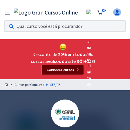
0
Assinatura Ilimitada 11
Acesso a todos os cursos. Teste grátis por 7 dias!
Assinatura OAB Até Passar
Acesso ilimitado a toda preparação para o Exame da
Desconto de
20% em todos os
Ordem, até você passar!
cursos avulsos do site SÓ HOJE!
Conhecer cursos
Residências Multiprofissionais
Preparação completa e intensiva para as principais
Cursos por Concurso
SEE/PB
residências em saúde do Brasil
Concursos
Assinatura Ilimitada
Cursos 20% OFF