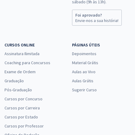
sábado (9h às 13h).
R$ 343,84
à vista
28,65
R$
Foi aprovado?
ou 12x de
Envie-nos a sua história!
Economize R$ 85,96 (-20%)
Comprar
CURSOS ONLINE
PÁGINAS ÚTEIS
Assinatura Ilimitada
Depoimentos
SEE PB - Secretaria de Estado da Educação da Paraíba - Professor
Coaching para Concursos
Material Grátis
de Educação Básica - Língua Espanhola (Módulo Especial)
Exame de Ordem
Aulas ao Vivo
R$ 263,84
à vista
Graduação
Aulas Grátis
21,99
R$
ou 12x de
Pós-Graduação
Sugerir Curso
Economize R$ 65,96 (-20%)
Cursos por Concurso
Comprar
Cursos por Carreira
Cursos por Estado
Cursos por Professor
SEE PB - Secretaria de Estado da Educação da Paraíba - Professor