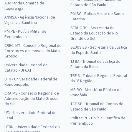
Auxiliar da Comarca de
Estado de São Paulo
Itapuranga
PM SC - Polícia Militar de Santa
ANVISA - Agência Nacional de
Catarina
Vigilância Sanitária
SEDUC RS - Secretaria de
PM PE - Polícia Militar de
Estado da Educação do Rio
Pernambuco
Grande do Sul
CRECI MT - Conselho Regional de
SEJUS ES - Secretaria da Justiça
Corretores de Imóveis do Mato
do Espírito Santo
Grosso
TJ BA - Tribunal de Justiça do
Universidade Federal de
Estado da Bahia
Catalão - UFCAT
TRF 3 - Tribunal Regional Federal
UFR - Universidade Federal de
da 3ª Região
Rondonópolis
MP RO - Ministério Público de
CRA MS - Conselho Regional de
Rondônia
Administração do Mato Grosso
do Sul
TCE SP - Tribunal de Contas do
Estado de São Paulo
UFJ - Universidade Federal de
Jataí
Politec PE - Polícia Científica de
Pernambuco
UFRN - Universidade Federal do