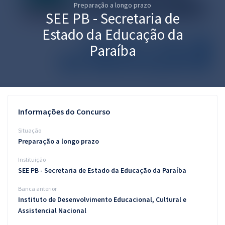
Preparação a longo prazo
Pós
SEE PB - Secretaria de
Graduação
Estado da Educação da
Paraíba
OAB
Mentorias
Questões grátis
Informações do Concurso
Conteúdo gratuito
Situação
Preparação a longo prazo
Blog
Instituição
Aprovados
SEE PB - Secretaria de Estado da Educação da Paraíba
Banca anterior
Atendimento
Instituto de Desenvolvimento Educacional, Cultural e
Assistencial Nacional