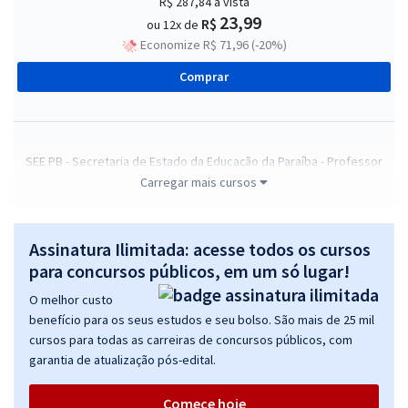
R$ 287,84
à vista
23,99
R$
ou 12x de
Economize R$ 71,96 (-20%)
Comprar
SEE PB - Secretaria de Estado da Educação da Paraíba - Professor
de Educação Básica - História
Carregar mais cursos
R$ 295,84
à vista
24,65
R$
ou 12x de
Assinatura Ilimitada: acesse todos os cursos
Economize R$ 73,96 (-20%)
para concursos públicos, em um só lugar!
Comprar
O melhor custo
benefício para os seus estudos e seu bolso. São mais de 25 mil
cursos para todas as carreiras de concursos públicos, com
garantia de atualização pós-edital.
SEE PB - Secretaria de Estado da Educação da Paraíba - Professor
de Educação Básica - Matemática
Comece hoje