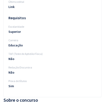
Último edital
Link
Requisitos
Escolaridade
Superior
Carreira
Educação
TAF (Teste de Aptidão Física)
Não
Redação Discursiva
Não
Prova de títulos
Sim
Sobre o concurso