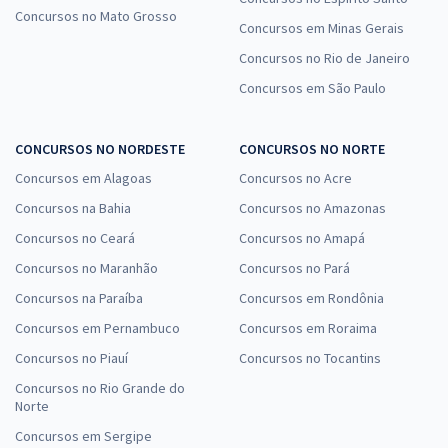
Concursos no Mato Grosso
Concursos em Minas Gerais
SEE PB - Secretaria de Estado da Educação da Paraíba - Professor
Concursos no Rio de Janeiro
de Educação Básica - Filosofia (Módulo Especial)
Concursos em São Paulo
R$ 295,84
à vista
24,65
R$
ou 12x de
CONCURSOS NO NORDESTE
CONCURSOS NO NORTE
Economize R$ 73,96 (-20%)
Concursos em Alagoas
Concursos no Acre
Comprar
Concursos na Bahia
Concursos no Amazonas
Concursos no Ceará
Concursos no Amapá
Concursos no Maranhão
Concursos no Pará
SEE PB - Secretaria de Estado da Educação da Paraíba -
Concursos na Paraíba
Concursos em Rondônia
Conhecimentos Específicos para Professor de Educação Básica -
Concursos em Pernambuco
Concursos em Roraima
Biologia
Concursos no Piauí
Concursos no Tocantins
R$ 319,84
à vista
26,65
R$
ou 12x de
Concursos no Rio Grande do
Norte
Economize R$ 79,96 (-20%)
Concursos em Sergipe
Comprar