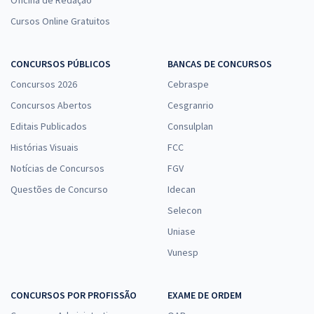
Oficina de Redação
de Educação Básica - Sociologia
Cursos Online Gratuitos
R$ 287,84
à vista
23,99
R$
ou 12x de
Economize R$ 71,96 (-20%)
CONCURSOS PÚBLICOS
BANCAS DE CONCURSOS
Comprar
Concursos 2026
Cebraspe
Concursos Abertos
Cesgranrio
Editais Publicados
Consulplan
SEE PB - Secretaria de Estado da Educação da Paraíba -
Histórias Visuais
FCC
Conhecimentos Específicos para Professor de Educação Básica -
Notícias de Concursos
FGV
Artes
Questões de Concurso
Idecan
R$ 319,84
à vista
Selecon
26,65
R$
ou 12x de
Economize R$ 79,96 (-20%)
Uniase
Vunesp
Comprar
CONCURSOS POR PROFISSÃO
EXAME DE ORDEM